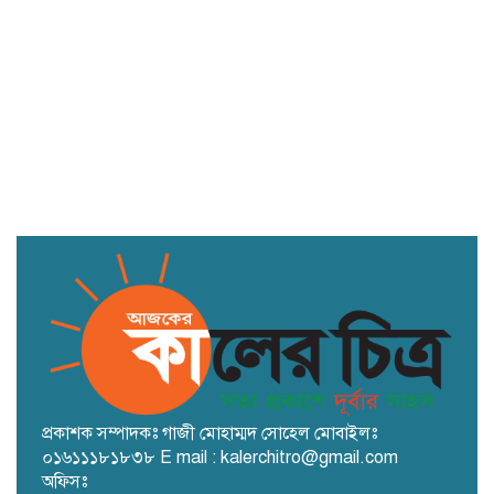
সংসদ সদস্যদের বেতন ৫ লাখ, মন্ত্রীদের ১০
লাখ করার প্রস্তাব নুরুল হক নুরের
টেকনাফ স্থলবন্দরে ফিরে এসেছে কর্মচাঞ্চল্য,
সীমিত পরিসরে চলছে বাণিজ্য
প্রকাশক সম্পাদকঃ গাজী মোহাম্মদ সোহেল মোবাইলঃ
০১৬১১১৮১৮৩৮ E mail : kalerchitro@gmail.com
অফিসঃ