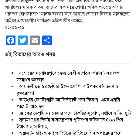
এলাকায় কিছুদিন যাবত মাদক দ্রব্য গাঁজা ক্রয়-বিক্রয় ও সরবরাহ করে
আসছিল। মাদক ব্যবসা তাদের এক মাত্র পেশা। অধিক লাভের আশায়
পরস্পর যোগসাজশে মাদক ব্যবসা করে আসছে।তাদের বিরুদ্ধে মাদকদ্রব্য
আইনে প্রযোজনীয় কার্যক্রম প্রক্রিয়াধীন রয়েছে।
২১-০৬-২১
Facebook
Twitter
Email
Share
এই বিভাগের আরও খবর
যশোরের মনোহরপুরে স্বেচ্ছাসেবী সংগঠন ‘প্রয়াস’-এর শুভ
উদ্বোধন শুক্রবার
আমতলীতে স্বপ্নছোঁয়ার উদ্যোগে শিক্ষা উপকরণ বিতরণ ও
বৃক্ষরোপণ
আড়ংয়ে ফোটোগ্রাফি অ্যাসিস্ট্যান্ট পদে নিয়োগ, এইচএসসি
পাসেই আবেদন
ব্র্যাকের ডেপুটি ম্যানেজার পদে চাকরির সুযোগ, সপ্তাহে ২ দিন ছুটি
সুনামগঞ্জের দিরাই বাসস্ট্রেশনে পুলিশের অভিযানে ৪০০ পিস
ইয়াবাসহ আটক ২
ওয়ালটন হাই-টেক ইন্ডাস্ট্রিজে প্রিন্টিং মেশিন অপারেটর পদে