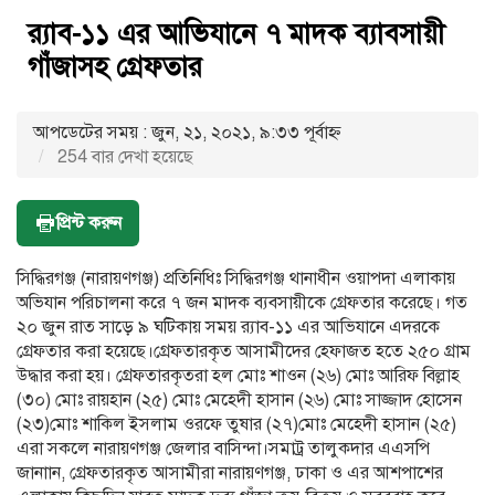
র‌্যাব-১১ এর আভিযানে ৭ মাদক ব্যাবসায়ী
গাঁজাসহ গ্রেফতার
আপডেটের সময় : জুন, ২১, ২০২১, ৯:৩৩ পূর্বাহ্ণ
254 বার দেখা হয়েছে
প্রিন্ট করুন
সিদ্ধিরগঞ্জ (নারায়ণগঞ্জ) প্রতিনিধিঃ সিদ্ধিরগঞ্জ থানাধীন ওয়াপদা এলাকায়
অভিযান পরিচালনা করে ৭ জন মাদক ব্যবসায়ীকে গ্রেফতার করেছে। গত
২০ জুন রাত সাড়ে ৯ ঘটিকায় সময় র‌্যাব-১১ এর আভিযানে এদরকে
গ্রেফতার করা হয়েছে।গ্রেফতারকৃত আসামীদের হেফাজত হতে ২৫০ গ্রাম
উদ্ধার করা হয়। গ্রেফতারকৃতরা হল মোঃ শাওন (২৬) মোঃ আরিফ বিল্লাহ
(৩০) মোঃ রায়হান (২৫) মোঃ মেহেদী হাসান (২৬) মোঃ সাজ্জাদ হোসেন
(২৩)মোঃ শাকিল ইসলাম ওরফে তুষার (২৭)মোঃ মেহেদী হাসান (২৫)
এরা সকলে নারায়ণগঞ্জ জেলার বাসিন্দা।সমাট্র তালুকদার এএসপি
জানাান, গ্রেফতারকৃত আসামীরা নারায়ণগঞ্জ, ঢাকা ও এর আশপাশের