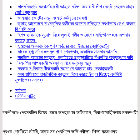
লালমনিরহাটে সন্ত্রাসবিরোধী আইনে মহিলা আওয়ামী লীগ নেত্রী মেহরুন নাহার
মেরী গ্রেপ্তার
জামায়াত জোটের নতুন লংমার্চ কর্মসূচির ঘোষণা
জুলাই আন্দোলনে সাংস্কৃতিক কর্মীদের অবদান ইতিহাসে স্বর্ণাক্ষরে লেখা থাকবে:
বিএনপি নেতা
‘শেখ হাসিনাকে সুযোগ দিয়ে জুলাই শহীদ ও দেশের সার্বভৌমত্বকে অপমান
করেছে ভারত’
হামাসের অবস্থানকে পূর্ণ সমর্থনের বার্তা ইরানের প্রেসিডেন্টের
সাবেক যুগ্ম সচিব জগলুল পাশা গ্রেপ্তার, একাধিক মামলার আসামি
সারজিস আলমের মন্তব্য: জুলাইয়ের ডকুমেন্টারিতে বিএনপির অভ্যুত্থান দাবি
বিএনপির আপসকামী অবস্থান নিয়ে মন্তব্য মঞ্জুর
সরকার সংবিধানে দীর্ঘমেয়াদি সংশোধন আনতে চায়: স্বরাষ্ট্রমন্ত্রী
শেখ হাসিনাকে রাজনৈতিক বক্তব্য দিলে ভারত ইন্ধন দিচ্ছে: এনসিপি
মুখপাত্রের মন্তব্য
সর্বশেষ
সর্বাধিক পঠিত
বকশীগঞ্জে প্রেমঘটিত বিয়ের জেরে অপহরণের অভিযোগ, নিরাপত্তাহীনতায় নবদম্পতি
প্রথম শ্রেণিতে লটারি, অন্য সব শ্রেণিতে ভর্তি পরীক্ষা: শিক্ষা মন্ত্রণালয়