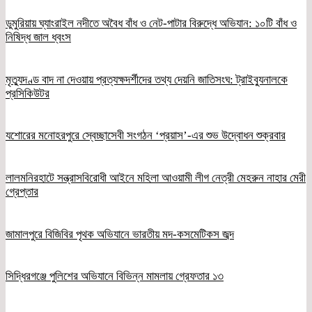
ডুমুরিয়ায় ঘ্যাংরাইল নদীতে অবৈধ বাঁধ ও নেট-পাটার বিরুদ্ধে অভিযান: ১০টি বাঁধ ও
নিষিদ্ধ জাল ধ্বংস
মৃত্যুদণ্ড বাদ না দেওয়ায় প্রত্যক্ষদর্শীদের তথ্য দেয়নি জাতিসংঘ: ট্রাইব্যুনালকে
প্রসিকিউটর
যশোরের মনোহরপুরে স্বেচ্ছাসেবী সংগঠন ‘প্রয়াস’-এর শুভ উদ্বোধন শুক্রবার
লালমনিরহাটে সন্ত্রাসবিরোধী আইনে মহিলা আওয়ামী লীগ নেত্রী মেহরুন নাহার মেরী
গ্রেপ্তার
জামালপুরে বিজিবির পৃথক অভিযানে ভারতীয় মদ-কসমেটিকস জব্দ
সিদ্ধিরগঞ্জে পুলিশের অভিযানে বিভিন্ন মামলায় গ্রেফতার ১৩