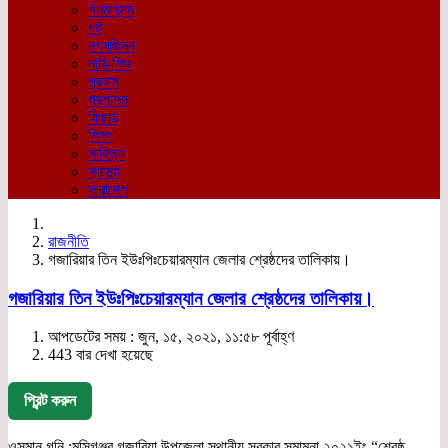
গণমাধ্যম
ধর্ম
নগরজিবন
নারি-শিশু
প্রবাস
প্রশাসন
ফিচার
শিক্ষা
সাহিত্য
স্বাস্থ্য
সারাদেশ
রাজনীতি
গজারিয়ার তিন ইউঃপিঃচেয়ারম্যান জেলার শ্রেষ্ঠদের তালিকায়।
গজারিয়ার তিন ইউঃপিঃচেয়ারম্যান জেলার শ্রেষ্ঠদের তালিকায়।
আপডেটের সময় : জুন, ১৫, ২০২১, ১১:৫৮ পূর্বাহ্ণ
443 বার দেখা হয়েছে
প্রিন্ট করুন
ওসমান গনি :মুন্সিগঞ্জর গজারিয়া উপজেলা স্থানীয় সরকার সন্মামনা ২০২১ইং “শ্রেষ্ঠ