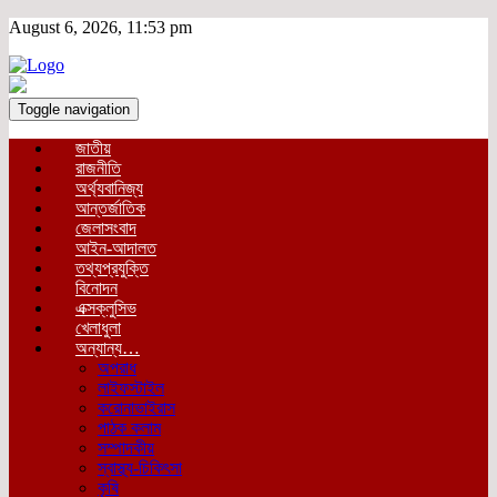
August 6, 2026, 11:53 pm
Toggle navigation
জাতীয়
রাজনীতি
অর্থ্যবানিজ্য
আন্তর্জাতিক
জেলাসংবাদ
আইন-আদালত
তথ্যপ্রযুক্তি
বিনোদন
এক্সক্লুসিভ
খেলাধুলা
অন্যান্য…
অপরাধ
লাইফস্টাইল
করোনাভাইরাস
পাঠক কলাম
সম্পাদকীয়
স্বাস্থ্য-চিকিৎসা
কৃষি