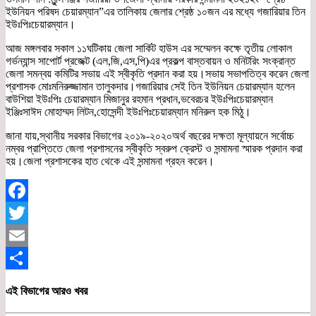
ইউনিয়ন পরিষদ চেয়ারম্যান”এর তালিকায় জেলার শ্রেষ্ঠ ১০জন এর মধ্যে গজারিয়ার তিন
ইউঃপিঃচেয়ারম্যান।
আজ মঙ্গলবার সকাল ১১ঘটিকায় জেলা সার্কিট হাউস এর সম্মেলন কক্ষে তৃতীয় লোকাল
গর্ভন্যান্স সাপোর্ট প্রজেক্ট (এল,জি,এস,পি)এর প্রকল্প বাস্তবায়ন ও মনিটরিং সংক্রান্ত
জেলা সমন্বয় কমিটির সভায় এই স্বীকৃতি প্রদান করা হয়।সভায় সভাপতিত্ব করেন জেলা
প্রশাসক মোঃমনিরুজ্জামান তালুকদার।গজারিয়ার সেই তিন ইউনিয়ন চেয়ারম্যান হলেন
বাউশিয়া ইউঃপিঃ চেয়ারম্যান মিজানুর রহমান প্রধান,ভবেরচর ইউঃপিঃচেয়ারম্যান
ইঞ্জিঃসাঈদ মোহাম্মদ লিটন,হোসেন্দী ইউঃপিঃচেয়ারম্যান মনিরুল হক মিঠু।
জানা যায়,স্থানীয় সরকার বিভাগের ২০১৯-২০২০অর্থ বছরের দক্ষতা মূল্যায়নে সর্বোচ্চ
নম্বর প্রাপ্তিতে জেলা প্রশাসনের স্বীকৃতি স্বরুপ ক্রেস্ট ও সন্মামনা স্মারক প্রদান করা
হয়।জেলা প্রশাসকের হাত থেকে এই সন্মামনা গ্রহন করেন।
Facebook
Twitter
Email
Share
এই বিভাগের আরও খবর