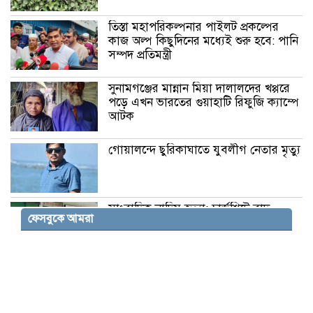
তিস্তা মহাপরিকল্পনার পাইলট প্রকল্পের
কাজ অল্প কিছুদিনের মধ্যেই শুরু হবে: পানি
সম্পদ প্রতিমন্ত্রী
সুনামগঞ্জের মান্নান মিয়া দালালদের খপ্পরে
পড়ে এখন ভারতের গুয়াহাটি রিফুজি ক্যাম্পে
আটক
গোয়ালন্দে ছুরিকাঘাতে যুবলীগ নেতার মৃত্যু
সাংবাদিক নাদিম হত্যা: চার্জশিটে বাদ
ফেসবুকে আমরা
পড়াদের অন্তর্ভুক্তির দাবিতে মানববন্ধন
হামলার রাজনীতি পুরোনো সংস্কৃতির
পুনরাবৃত্তি: স্বরাষ্ট্রমন্ত্রী