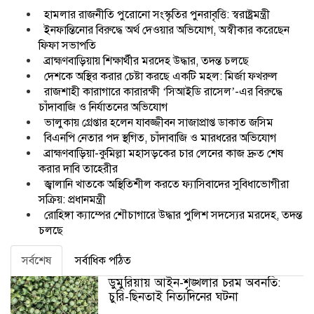
হামলার রাজনীতি পুরোনো সংস্কৃতির পুনরাবৃত্তি: স্বরাষ্ট্রমন্ত্রী
ইনফান্তিনোর বিরুদ্ধে অর্থ দেওয়ার অভিযোগ, অস্বীকার করেছেন
ফিফা সভাপতি
ব্রাহ্মণবাড়িয়ায় শিক্ষার্থীর মরদেহ উদ্ধার, তদন্ত চলছে
দেশকে অস্থির করার চেষ্টা করছে একটি মহল: মির্জা ফখরুল
রাজশাহী কারাগারে কারারক্ষী ‘সিআইডি রাসেল’-এর বিরুদ্ধে
চাঁদাবাজি ও নির্যাতনের অভিযোগ
ভালুকায় গ্রেপ্তার হলেন যাবজ্জীবন সাজাপ্রাপ্ত ডাকাত জসিম
বিএনপি নেতার পদ স্থগিত, চাঁদাবাজি ও মারধরের অভিযোগ
ব্রাহ্মণবাড়িয়া-কুমিল্লা মহাসড়কের চার লেনের কাজ দ্রুত শেষ
করার দাবি তাহেরীর
জ্বালানি খাতকে অস্থিতিশীল করতে ফ্যাসিবাদের সুবিধাভোগীরা
সক্রিয়: প্রধানমন্ত্রী
রোহিঙ্গা ক্যাম্পের শৌচাগারে উদ্ধার পুলিশ সদস্যের মরদেহ, তদন্ত
চলছে
সর্বশেষ
সর্বাধিক পঠিত
ডুমুরিয়ায় আইন-শৃঙ্খলার চরম অবনতি:
চুরি-ছিনতাই নিত্যদিনের ঘটনা