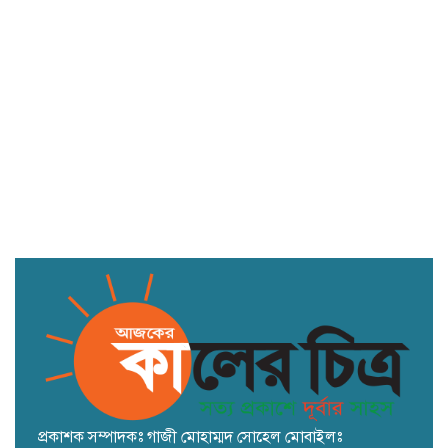
অনুসরণের আহ্বান দীপকের
বিদ্যুৎস্পৃষ্ট ছেলেকে বাঁচাতে গিয়ে বাবার
মৃত্যু
হরমুজে দ্বিতীয় কোনো ‘করিডর’ মেনে নেবে
না ইরান
প্রকাশক সম্পাদকঃ গাজী মোহাম্মদ সোহেল মোবাইলঃ