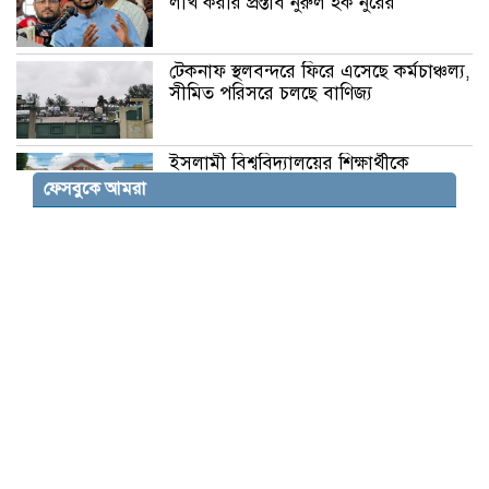
লাখ করার প্রস্তাব নুরুল হক নুরের
টেকনাফ স্থলবন্দরে ফিরে এসেছে কর্মচাঞ্চল্য,
সীমিত পরিসরে চলছে বাণিজ্য
ইসলামী বিশ্ববিদ্যালয়ের শিক্ষার্থীকে
বহিষ্কার, গোপনে ছবি শেয়ার করার
ফেসবুকে আমরা
অভিযোগ
জামায়াত আমিরের বক্তব্য: আওয়ামী
লীগকে রাজনীতি করার সুযোগ দেওয়া উচিত
নয়
মোজতবা খামেনির শারীরিক অবস্থার বিষয়ে
উদ্বেগ, যোগাযোগে অসুবিধা
‘জেন জি রাষ্ট্রবিরোধী নয়’ বললেন
আরএসএস প্রধান, মোদী-বিজেপিকে