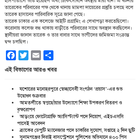
হাসপাতালে ভর্তি হয়েছিল এবং চিকিৎসাধীন অবস্থায় মারা যান। এ ঘটনায়
তারেকের পরিবারের পক্ষ থেকে থানায় মামলা দায়েরের প্রস্তুতি চলছে বলে
তারেক হাসানের পারিবারিক সূত্রে জানা গেছে।
তারেক ঢাকার এক কলেজে আইটি প্রগ্রামিং এ লেখাপড়া করতেছিলো।
করোনায় কলেজ বন্ধ থাকায় বাড়ীতে পরিবারের সাথে অবস্থান করছিলেন।
স্থানীয়রা জানান তারেক ও তার বাবার সাথে ভাগীদের জমিজমা সংক্রান্ত
দ্বন্দ চলছিল।
Facebook
Twitter
Email
Share
এই বিভাগের আরও খবর
যশোরের মনোহরপুরে স্বেচ্ছাসেবী সংগঠন ‘প্রয়াস’-এর শুভ
উদ্বোধন শুক্রবার
আমতলীতে স্বপ্নছোঁয়ার উদ্যোগে শিক্ষা উপকরণ বিতরণ ও
বৃক্ষরোপণ
আড়ংয়ে ফোটোগ্রাফি অ্যাসিস্ট্যান্ট পদে নিয়োগ, এইচএসসি
পাসেই আবেদন
ব্র্যাকের ডেপুটি ম্যানেজার পদে চাকরির সুযোগ, সপ্তাহে ২ দিন ছুটি
সুনামগঞ্জের দিরাই বাসস্ট্রেশনে পুলিশের অভিযানে ৪০০ পিস