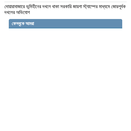
দোয়ারাবাজারে ভূমিহীনের দখলে থাকা সরকারি জায়গা স্ট্যাম্পের মাধ্যমে জোরপূর্বক
দখলের অভিযোগ
ফেসবুকে আমরা
বকশীগঞ্জে উপজেলা পরিষদ অডিটোরিয়াম উদ্বোধন
করলেন প্রতিমন্ত্রী মিল্লাত
মতলব উত্তর উপজেলায় ট্রান্সফরমার চুরির ঘটনায়
বিদ্যুৎবিহীন অর্ধশতাধিক পরিবার
সংসদ সদস্যদের বেতন ৫ লাখ, মন্ত্রীদের ১০ লাখ
করার প্রস্তাব নুরুল হক নুরের
টেকনাফ স্থলবন্দরে ফিরে এসেছে কর্মচাঞ্চল্য, সীমিত
পরিসরে চলছে বাণিজ্য