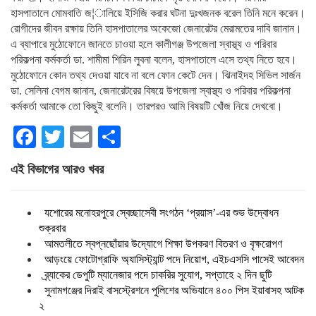
হাসপাতালে মোমবাতি জ¦ালিয়ে ইসিজি করার ঘটনা দুঃখজনক বরেল তিনি মনে করেন।
রোগীদের জীবন রক্ষায় তিনি হাসপাতালের অকেজো জেনারেটর মেরামতের দাবি জানান।
এ ব্যাপারে মুঠোফোনে জানতে চাওয়া হলে কালীগঞ্জ উপজেলা স্বাস্থ্য ও পরিবার
পরিকল্পনা কর্মকর্তা ডা. শামীমা শিরিন লুবনা বলেন, হাসপাতালে এসে তথ্য নিতে হবে।
মুঠোফোনে কোন তথ্য দেওয়া যাবে না বলে ফোন কেটে দেন। ঝিনাইদহ সিভিল সার্জন
ডা. সেলিনা বেগম জানান, জেনারেটরের বিষয়ে উপজেলা স্বাস্থ্য ও পরিবার পরিকল্পনা
কর্মকর্তা আমাকে তো কিছুই বলেনি। তারপরও আমি বিষয়টি খোঁজ নিয়ে দেখবো।
Facebook
Twitter
Email
Share
এই বিভাগের আরও খবর
যশোরের মনোহরপুরে স্বেচ্ছাসেবী সংগঠন ‘প্রয়াস’-এর শুভ উদ্বোধন
শুক্রবার
আমতলীতে স্বপ্নছোঁয়ার উদ্যোগে শিক্ষা উপকরণ বিতরণ ও বৃক্ষরোপণ
আড়ংয়ে ফোটোগ্রাফি অ্যাসিস্ট্যান্ট পদে নিয়োগ, এইচএসসি পাসেই আবেদন
ব্র্যাকের ডেপুটি ম্যানেজার পদে চাকরির সুযোগ, সপ্তাহে ২ দিন ছুটি
সুনামগঞ্জের দিরাই বাসস্ট্রেশনে পুলিশের অভিযানে ৪০০ পিস ইয়াবাসহ আটক
২