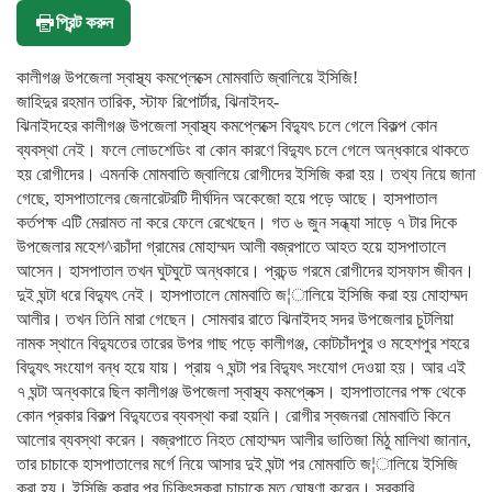
প্রিন্ট করুন
কালীগঞ্জ উপজেলা স্বাস্থ্য কমপ্লেক্সে মোমবাতি জ্বালিয়ে ইসিজি!
জাহিদুর রহমান তারিক, স্টাফ রিপোর্টার, ঝিনাইদহ-
ঝিনাইদহের কালীগঞ্জ উপজেলা স্বাস্থ্য কমপ্লেক্সে বিদ্যুৎ চলে গেলে বিকল্প কোন
ব্যবস্থা নেই। ফলে লোডশেডিং বা কোন কারণে বিদ্যুৎ চলে গেলে অন্ধকারে থাকতে
হয় রোগীদের। এমনকি মোমবাতি জ্বালিয়ে রোগীদের ইসিজি করা হয়। তথ্য নিয়ে জানা
গেছে, হাসপাতালের জেনারেটরটি দীর্ঘদিন অকেজো হয়ে পড়ে আছে। হাসপাতাল
কর্তপক্ষ এটি মেরামত না করে ফেলে রেখেছেন। গত ৬ জুন সন্ধ্যা সাড়ে ৭ টার দিকে
উপজেলার মহেশ^রচাঁদা গ্রামের মোহাম্মদ আলী বজ্রপাতে আহত হয়ে হাসপাতালে
আসেন। হাসপাতাল তখন ঘুটঘুটে অন্ধকারে। প্রচন্ড গরমে রোগীদের হাসফাস জীবন।
দুই ঘন্টা ধরে বিদ্যুৎ নেই। হাসপাতালে মোমবাতি জ¦ালিয়ে ইসিজি করা হয় মোহাম্মদ
আলীর। তখন তিনি মারা গেছেন। সোমবার রাতে ঝিনাইদহ সদর উপজেলার চুটলিয়া
নামক স্থানে বিদ্যুতের তারের উপর গাছ পড়ে কালীগঞ্জ, কোটচাঁদপুর ও মহেশপুর শহরে
বিদ্যুৎ সংযোগ বন্ধ হয়ে যায়। প্রায় ৭ ঘন্টা পর বিদ্যুৎ সংযোগ দেওয়া হয়। আর এই
৭ ঘন্টা অন্ধকারে ছিল কালীগঞ্জ উপজেলা স্বাস্থ্য কমপ্লেক্স। হাসপাতালের পক্ষ থেকে
কোন প্রকার বিকল্প বিদ্যুতের ব্যবস্থা করা হয়নি। রোগীর স্বজনরা মোমবাতি কিনে
আলোর ব্যবস্থা করেন। বজ্রপাতে নিহত মোহাম্মদ আলীর ভাতিজা মিঠু মালিথা জানান,
তার চাচাকে হাসপাতালের মর্গে নিয়ে আসার দুই ঘন্টা পর মোমবাতি জ¦ালিয়ে ইসিজি
করা হয়। ইসিজি করার পর চিকিৎসকরা চাচাকে মৃত ঘোষণা করেন। সরকারি