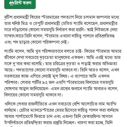
প্রিন্ট করুন
বৃটিশ প্রধানমন্ত্রী কিয়ের স্টারমারের পদত্যাগ নিয়ে চলমান জল্পনার মধ্যে
তার ঘনিষ্ঠ মিত্র ও ডেপুটি প্রধানমন্ত্রী ডেভিড ল্যামি বলেছেন, প্রধানমন্ত্রীর
সরে দাঁড়ানোর কোনো সময়সূচি নির্ধারণ করা হয়নি। স্কাই নিউজকে দেয়া
সাক্ষাৎকারে তিনি বলেন, স্টারমার এখনো দায়িত্ব পালনে প্রতিশ্রুতিবদ্ধ
এবং পদ ছাড়ার কোনো পরিকল্পনা নেই।
ল্যামি বলেন, আমি খুব পরিষ্কারভাবে বলতে চাই- কিয়ের স্টারমার আমার
জীবনে দেখা সবচেয়ে দৃঢ়চেতা মানুষদের একজন। আমি এরই মধ্যে তার
সঙ্গে দু’বার কথা বলেছি। তার চরিত্রের দৃঢ়তা ও লড়াই করার অভিজ্ঞতা
আছে। পদত্যাগের কোনো সময়সূচি থাকবে না। তিনি আরও বলেন, এখন
সরকারের কাজ এগিয়ে নেয়াই মূল বিষয়। এ ব্যাপারে আমি একদম
পরিষ্কার। লেবার পার্টির ৯২ জন এমপি স্টারমারের বিদায়ের সময়সূচি
ঘোষণার আহ্বান জানিয়েছেন- এমন প্রশ্নের জবাবে ল্যামি আবারও বলেন,
বিদায়ের কোনো সময়সূচি থাকবে না।
ওদিকে লেবার রাজনীতিতে এখন সবচেয়ে বেশি আলোচিত নাম অ্যান্ডি
বার্নহাম। গ্রেটার ম্যানচেস্টারের মেয়র হিসেবে দায়িত্ব পালন করা বার্নহাম
আবার পার্লামেন্টে ফিরতে চান এবং এজন্য তিনি মেকারফিল্ড আসনে
উপনির্বাচনে প্রতিদ্বন্দ্বিতা করার প্রস্তুতি নিচ্ছেন। ধারণা করা হচ্ছে, তিনি