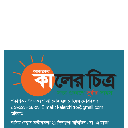
লালমনিরহাটে বাফার গোডাউনে শ্রমিকদের
কাজ বন্ধ, ভোগান্তিতে ট্রাকচালকরা
প্রকাশক সম্পাদকঃ গাজী মোহাম্মদ সোহেল মোবাইলঃ
০১৬১১১৮১৮৩৮ E mail : kalerchitro@gmail.com
অফিসঃ
নাসিম চেম্বার তৃতীয়তলা ২১ দিলকুশা মতিঝিল / বা- এ ঢাকা