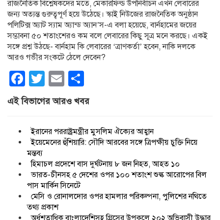
রাজনৈতিক বিশ্লেষকদের মতে, মেকারফিল্ড উপনির্বাচন এখন লেবারের
জন্য অত্যন্ত গুরুত্বপূর্ণ হয়ে উঠেছে। স্কাই নিউজের রাজনৈতিক অনুষ্ঠান
পলিটিক্স অ্যাট স্যাম অ্যান্ড অ্যান’স-এ বলা হয়েছে, বার্নহামের জয়ের
সম্ভাবনা ৫০ শতাংশেরও কম বলে লেবারের কিছু সূত্র মনে করছে। একই
সঙ্গে প্রশ্ন উঠছে- বার্নহাম কি লেবারের ‘ত্রাণকর্তা’ হবেন, নাকি দলকে
আরও গভীর সংকটে ঠেলে দেবেন?
Facebook
Twitter
Email
Share
এই বিভাগের আরও খবর
ইরানের পররাষ্ট্রমন্ত্রীর মুসলিম ঐক্যের আহ্বান
ইয়েমেনের হুঁশিয়ারি: সৌদি আরবের সঙ্গে ত্রিপক্ষীয় চুক্তি নিয়ে
মন্তব্য
হিমাচল প্রদেশে বাস দুর্ঘটনায় ৮ জন নিহত, আহত ১০
ভারত-চীনসহ ৫ দেশের ওপর ১০০ শতাংশ শুল্ক আরোপের বিল
পাস মার্কিন সিনেটে
মেসি ও রোনালদোর ওপর হামলার পরিকল্পনা, পুলিশের নথিতে
তথ্য প্রকাশ
অর্ধশতাধিক বাংলাদেশিসহ গ্রিসের উপকূলে ২০২ অভিবাসী উদ্ধার