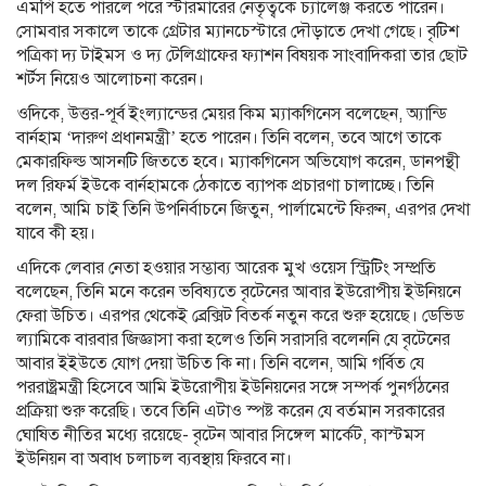
এমপি হতে পারলে পরে স্টারমারের নেতৃত্বকে চ্যালেঞ্জ করতে পারেন।
সোমবার সকালে তাকে গ্রেটার ম্যানচেস্টারে দৌড়াতে দেখা গেছে। বৃটিশ
পত্রিকা দ্য টাইমস ও দ্য টেলিগ্রাফের ফ্যাশন বিষয়ক সাংবাদিকরা তার ছোট
শর্টস নিয়েও আলোচনা করেন।
ওদিকে, উত্তর-পূর্ব ইংল্যান্ডের মেয়র কিম ম্যাকগিনেস বলেছেন, অ্যান্ডি
বার্নহাম ‘দারুণ প্রধানমন্ত্রী’ হতে পারেন। তিনি বলেন, তবে আগে তাকে
মেকারফিল্ড আসনটি জিততে হবে। ম্যাকগিনেস অভিযোগ করেন, ডানপন্থী
দল রিফর্ম ইউকে বার্নহামকে ঠেকাতে ব্যাপক প্রচারণা চালাচ্ছে। তিনি
বলেন, আমি চাই তিনি উপনির্বাচনে জিতুন, পার্লামেন্টে ফিরুন, এরপর দেখা
যাবে কী হয়।
এদিকে লেবার নেতা হওয়ার সম্ভাব্য আরেক মুখ ওয়েস স্ট্রিটিং সম্প্রতি
বলেছেন, তিনি মনে করেন ভবিষ্যতে বৃটেনের আবার ইউরোপীয় ইউনিয়নে
ফেরা উচিত। এরপর থেকেই ব্রেক্সিট বিতর্ক নতুন করে শুরু হয়েছে। ডেভিড
ল্যামিকে বারবার জিজ্ঞাসা করা হলেও তিনি সরাসরি বলেননি যে বৃটেনের
আবার ইইউতে যোগ দেয়া উচিত কি না। তিনি বলেন, আমি গর্বিত যে
পররাষ্ট্রমন্ত্রী হিসেবে আমি ইউরোপীয় ইউনিয়নের সঙ্গে সম্পর্ক পুনর্গঠনের
প্রক্রিয়া শুরু করেছি। তবে তিনি এটাও স্পষ্ট করেন যে বর্তমান সরকারের
ঘোষিত নীতির মধ্যে রয়েছে- বৃটেন আবার সিঙ্গেল মার্কেট, কাস্টমস
ইউনিয়ন বা অবাধ চলাচল ব্যবস্থায় ফিরবে না।