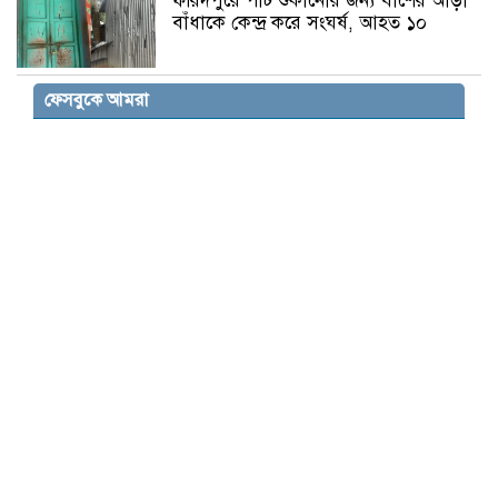
ফরিদপুরে পাট শুকানোর জন্য বাঁশের আড়া
বাঁধাকে কেন্দ্র করে সংঘর্ষ, আহত ১০
মাদকসহ ৯ মামলার আসামি যুবলীগ নেতা
ফেসবুকে আমরা
ইউসুফ হাজরা গ্রেপ্তার
সিলেটে সড়ক দুর্ঘটনায় দুই তরুণের মৃত্যু,
শোকের ছায়া পরিবারে
ইরানের পররাষ্ট্রমন্ত্রীর মুসলিম ঐক্যের আহ্বান
তনু হত্যা মামলায় পুনরায় গ্রেপ্তার সাবেক
সেনাসদস্য হাফিজুর রহমান
১/১১ তে তারেক রহমানকে গোপন
বন্দিশালায় আটকে রাখার অভিযোগ