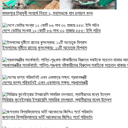
মাধবপুরে ত্রিমুখী সংঘর্ষে নিহত ২, মহাসড়কে যান চলাচল বন্ধ
দেশে ভোটার সংখ্যা ১২ কোটি ৮৬ লাখ ৩২ হাজার ৫৫৫: ইসি সচিব
ইসলামের দৃষ্টিতে রাতের কুসংস্কার: ১১টি অহেতুক বিশ্বাস
প্রধানমন্ত্রীর সতর্কবার্তা: শান্তি-শৃঙ্খলা নষ্টকারীদের বিরুদ্ধে সবাইকে সচেতন থাকার
দেশের ভাগ্য পরিবর্তনই এখন একমাত্র লক্ষ্য: প্রধানমন্ত্রী
সিরিয়ার কুনেইত্রায় ইসরায়েলি সামরিক তৎপরতা, স্থানীয়দের মধ্যে উদ্বেগ
জগন্নাথ বিশ্ববিদ্যালয়ে ভর্তি আবেদনের জিপিএ শর্তে পরিবর্তন