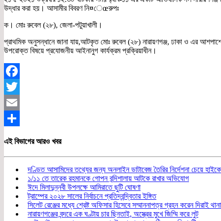
উদ্ধার করা হয়। আসামীর বিবরণ নি¤েœরুপঃ
ক। মোঃ রুবেল (২৮), জেলা-পটুয়াখালী।
প্রাথমিক অনুসন্ধানে জানা যায়,আটকৃত মোঃ রুবেল (২৮) নারায়ণগঞ্জ, ঢাকা ও এর আশপা
উপরোক্ত বিষয়ে প্রযোজনীয় আইনানুগ কার্যক্রম প্রক্রিয়াধীন।
Facebook
Twitter
Email
Share
এই বিভাগের আরও খবর
দণ্ডিত আসামিদের তথ্যের জন্য অনলাইন ডাটাবেজ তৈরির নির্দেশনা চেয়ে হাইকোর
১/১১ তে তারেক রহমানকে গোপন বন্দিশালায় আটকে রাখার অভিযোগ
ঈদে মিলাদুন্নবী উপলক্ষে আমিরাতে ছুটি ঘোষণা
ট্রাম্পের ২০২৮ সালের নির্বাচনে প্রতিদ্বন্দ্বিতার ইঙ্গিত
সিলেট রেঞ্জের মধ্যে শ্রেষ্ট অফিসার হিসেবে সম্মাননাপত্র গ্রহন করেন দিরাই থ
নারায়ণগঞ্জের বন্দরে এক ঘণ্টায় চার ছিনতাই, অস্ত্রের মুখে জিম্মি করে লুট