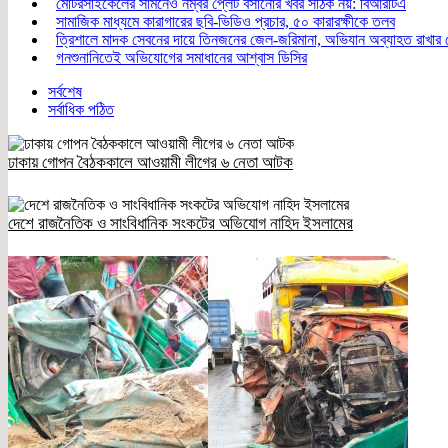
মোটরসাইকেলের সামনেও নম্বর প্লেট বসানোর খবর সঠিক নয়: বিআরটিএ
সামাজিক মাধ্যমে কারাগারের ছবি-ভিডিও প্রচার, ৫০ কারারক্ষীকে তলব
ত্রিশালে মাদক সেবনের দায়ে তিনজনের জেল-জরিমানা, অভিযান অব্যাহত রাখার
গনশুনানিতেই অভিযোগের সমাধানের আশ্বাস ডিসির
সর্বশেষ
সর্বাধিক পঠিত
ঢাকায় গোপন বৈঠককালে আওয়ামী লীগের ৬ নেতা আটক
দেশে রাজনৈতিক ও সাংবিধানিক সংকটের অভিযোগ নাহিদ ইসলামের