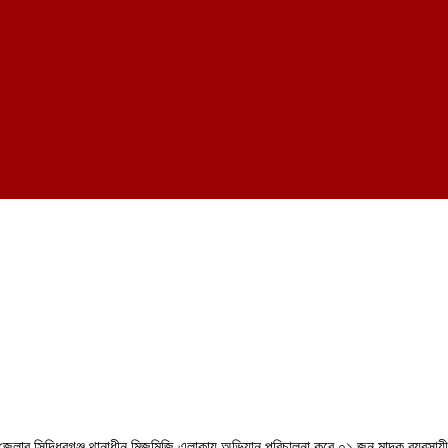
 জেলার সিদ্ধিরগঞ্জ থানাধীন মিজমিজি এলাকায় অভিযান পরিচালনা করে ০১ জন মাদক ব্যব