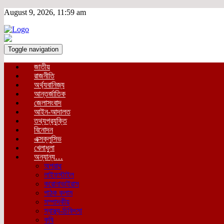
August 9, 2026, 11:59 am
Toggle navigation
জাতীয়
রাজনীতি
অর্থ্যবানিজ্য
আন্তর্জাতিক
জেলাসংবাদ
আইন-আদালত
তথ্যপ্রযুক্তি
বিনোদন
এক্সক্লুসিভ
খেলাধুলা
অন্যান্য…
অপরাধ
লাইফস্টাইল
করোনাভাইরাস
পাঠক কলাম
সম্পাদকীয়
স্বাস্থ্য-চিকিৎসা
কৃষি