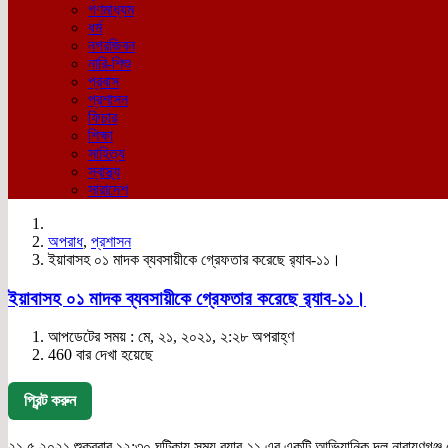
গণমাধ্যম
ধর্ম
নগরজিবন
নারি-শিশু
প্রবাস
প্রশাসন
ফিচার
শিক্ষা
সাহিত্য
স্বাস্থ্য
সারাদেশ
অপরাধ
,
প্রশাসন
ইয়াবাসহ ০১ মাদক ব্যবসায়ীকে গ্রেফতার করেছে র‌্যাব-১১।
ইয়াবাসহ ০১ মাদক ব্যবসায়ীকে গ্রেফতার করেছে র‌্যাব-১১।
আপডেটের সময় : মে, ২১, ২০২১, ২:২৮ অপরাহ্ণ
460 বার দেখা হয়েছে
প্রিন্ট করুন
২১ ৫ ২০২১ শুক্রবার ১২:৩০ ঘটিকায় সময় র‌্যাব-১১ এর একটি আভিযানিক দল নারায়ণগঞ্জ