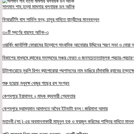
সালমান শাহ হত্যা মামলায় খলনায়ক ডন আটক
বিআরটিসি বাস সার্ভিস বন্ধ, চালুর দাবিতে যাত্রীদের মানববন্ধন
৩০টি স্বর্ণের বারসহ আটক-৩
ওয়ার্কিং জার্নালিষ্ট ফোরামের উদ্যোগে সাংবাদিক আনোয়ার উদ্দিনের স্মরণ সভা ও দোয়া অন
বিকাশের মাধ্যমে ব্র্যাকের সদস্যদের সঞ্চয় ফেরত ও জনসচেতনতামূলক প্রচার-প্রচারণ
চিটাগাংরোডে মুরগি রিপন ব্যাপোরোয়া প্রশাসনের নাম ভাঙিয়ে চাঁদাবাজি র‌্যাবের হস্তক্
শুরু হয়েছে মধুবৃক্ষ খেজুর গাছের রস সংগ্রহ
কেশবপুরে ইয়াবাসহ ২ মাদক ব্যবসায়ী গ্রেফতার
কেশবপুরে ভ্রাম্যমান আদালতে অবৈধ ইটভাটা বন্ধ \ জরিমানা আদায়
মহানবী (সা:) এর অবমাননাকারী মামুনুল হক ও ফয়জুল করিমের শাস্তির দাবিতে মানব