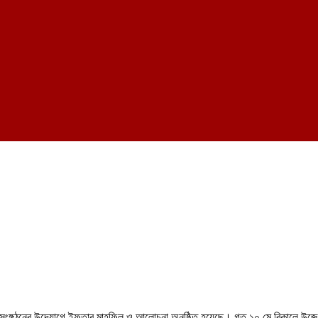
্গ সংঙ্গঠনের উদ্যোগে ইফতার মাহফিল ও আলোচনা অনুষ্ঠিত হয়েছে। গত ১০ মে বিকালে উজেলা