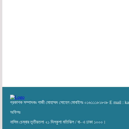
প্রকাশক সম্পাদকঃ গাজী মোহাম্মদ সোহেল মোবাইলঃ ০১৬১১১৮১৮৩৮ E mail :
অফিসঃ
নাসিম চেম্বার তৃতীয়তলা ২১ দিলকুশা মতিঝিল / বা- এ ঢাকা ১০০০।