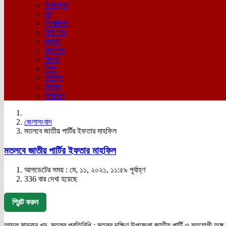
গণমাধ্যম
ধর্ম
নগরজিবন
নারি-শিশু
প্রবাস
প্রশাসন
ফিচার
শিক্ষা
সাহিত্য
স্বাস্থ্য
সারাদেশ
জেলাসংবাদ
মতলবে জাতীয় পার্টির ইফতার মাহফিল
মতলবে জাতীয় পার্টির ইফতার মাহফিল
আপডেটের সময় : মে, ১১, ২০২১, ১১:৫৯ পূর্বাহ্ণ
336 বার দেখা হয়েছে
প্রিন্ট করুন
আব্দুল মান্নান খন, মতলব প্রতিনিধি : মতলব দক্ষিণ উপজেলা জাতীয় পার্টি ও সহযোগী অঙ