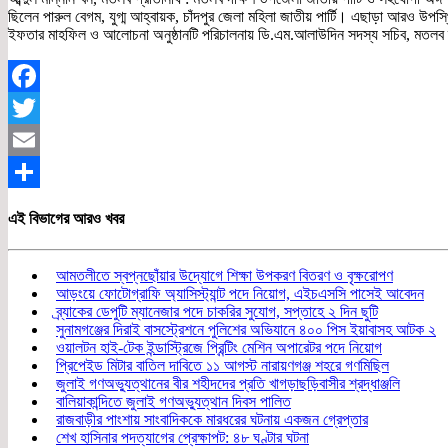
ছিলেন পারুল বেগম, যুগ্ম আহ্বায়ক, চাঁদপুর জেলা মহিলা জাতীয় পার্টি। এছাড়া আরও
ইফতার মাহফিল ও আলোচনা অনুষ্ঠানটি পরিচালনায় ডি.এম.আলাউদিন সদস্য সচিব, মতলব দক
Facebook
Twitter
Email
Share
এই বিভাগের আরও খবর
আমতলীতে স্বপ্নছোঁয়ার উদ্যোগে শিক্ষা উপকরণ বিতরণ ও বৃক্ষরোপণ
আড়ংয়ে ফোটোগ্রাফি অ্যাসিস্ট্যান্ট পদে নিয়োগ, এইচএসসি পাসেই আবেদন
ব্র্যাকের ডেপুটি ম্যানেজার পদে চাকরির সুযোগ, সপ্তাহে ২ দিন ছুটি
সুনামগঞ্জের দিরাই বাসস্ট্রেশনে পুলিশের অভিযানে ৪০০ পিস ইয়াবাসহ আটক ২
ওয়ালটন হাই-টেক ইন্ডাস্ট্রিজে প্রিন্টিং মেশিন অপারেটর পদে নিয়োগ
প্রিপেইড মিটার বাতিল দাবিতে ১১ আগস্ট নারায়ণগঞ্জ শহরে গণমিছিল
জুলাই গণঅভ্যুত্থানের বীর শহীদদের প্রতি খাগড়াছড়িবাসীর শ্রদ্ধাঞ্জলি
বালিয়াকান্দিতে জুলাই গণঅভ্যুত্থান দিবস পালিত
রাজবাড়ীর পাংশায় সাংবাদিককে মারধরের ঘটনায় একজন গ্রেপ্তার
শেখ হাসিনার পদত্যাগের প্রেক্ষাপট: ৪৮ ঘণ্টার ঘটনা