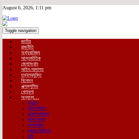
August 6, 2026, 1:11 pm
Toggle navigation
জাতীয়
রাজনীতি
অর্থ্যবানিজ্য
আন্তর্জাতিক
জেলাসংবাদ
আইন-আদালত
তথ্যপ্রযুক্তি
বিনোদন
এক্সক্লুসিভ
খেলাধুলা
অন্যান্য…
অপরাধ
লাইফস্টাইল
করোনাভাইরাস
পাঠক কলাম
সম্পাদকীয়
স্বাস্থ্য-চিকিৎসা
কৃষি