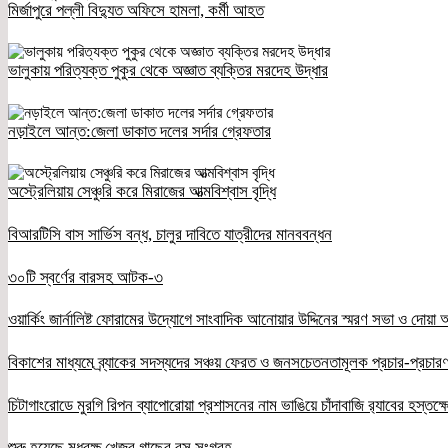
মির্জাপুরে পল্লী বিদ্যুত অফিসে হামলা, কর্মী আহত
ভালুকায় পরিত্যক্ত পুকুর থেকে অজ্ঞাত ব্যক্তির মরদেহ উদ্ধার
নড়াইলে আন্ত:জেলা ডাকাত দলের সর্দার গ্রেফতার
অস্ট্রেলিয়ায় সেঞ্চুরি করে মিরাজের আত্মবিশ্বাস বৃদ্ধি
বিআরটিসি বাস সার্ভিস বন্ধ, চালুর দাবিতে যাত্রীদের মানববন্ধন
৩০টি স্বর্ণের বারসহ আটক-৩
ওয়ার্কিং জার্নালিষ্ট ফোরামের উদ্যোগে সাংবাদিক আনোয়ার উদ্দিনের স্মরণ সভা ও দোয়া অন
বিকাশের মাধ্যমে ব্র্যাকের সদস্যদের সঞ্চয় ফেরত ও জনসচেতনতামূলক প্রচার-প্রচারণ
চিটাগাংরোডে মুরগি রিপন ব্যাপোরোয়া প্রশাসনের নাম ভাঙিয়ে চাঁদাবাজি র‌্যাবের হস্তক্
শুরু হয়েছে মধুবৃক্ষ খেজুর গাছের রস সংগ্রহ