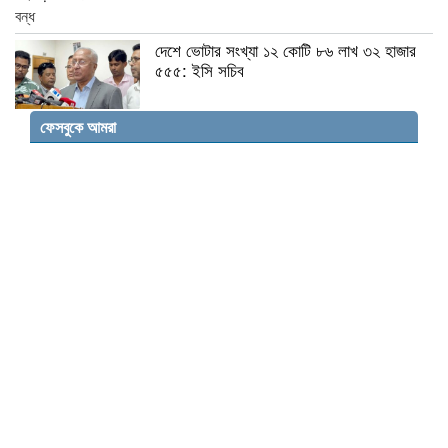
দেশে ভোটার সংখ্যা ১২ কোটি ৮৬ লাখ ৩২ হাজার
৫৫৫: ইসি সচিব
ফেসবুকে আমরা
ইসলামের দৃষ্টিতে রাতের কুসংস্কার: ১১টি অহেতুক
বিশ্বাস
প্রধানমন্ত্রীর সতর্কবার্তা: শান্তি-শৃঙ্খলা নষ্টকারীদের
বিরুদ্ধে সবাইকে সচেতন থাকার আহ্বান
দেশের ভাগ্য পরিবর্তনই এখন একমাত্র লক্ষ্য:
প্রধানমন্ত্রী
সিরিয়ার কুনেইত্রায় ইসরায়েলি সামরিক তৎপরতা,
স্থানীয়দের মধ্যে উদ্বেগ