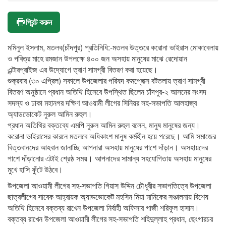
প্রিন্ট করুন
মমিনুল ইসলাম, মতলব(চাঁদপুর) প্রতিনিধি:-মতলব উত্তরে করোনা ভাইরাস মোকাবেলায়
ও পবিত্র মাহে রমজান উপলক্ষে ৪০০ জন অসহায় মানুষের মাঝে রেদোয়ান
এন্টারপ্রাইজ এর উদ্যোগে ত্রাণ সামগ্রী বিতরণ করা হয়েছে।
শুক্রবার (৩০ এপ্রিল) সকালে উপজেলার পরিষদ কমপ্লেক্স বটতলায় ত্রাণ সামগ্রী
বিতরণ অনুষ্ঠানে প্রধান অতিথি হিসেবে উপস্থিত ছিলেন চাঁদপুর-২ আসনের সংসদ
সদস্য ও ঢাকা মহানগর দক্ষিণ আওয়ামী লীগের সিনিয়র সহ-সভাপতি আলহাজ্ব
অ্যাডভোকেট নুরুল আমিন রুহুল।
প্রধান অতিথির বক্তব্যে এমপি নুরুল আমিন রুহুল বলেন, মানুষ মানুষের জন্য।
করোনা ভাইরাসের কারনে মতলবে অধিকাংশ মানুষ কর্মহীন হয়ে পরেছে। আমি সমাজের
বিত্তবানদের আহবান জানাচ্ছি আপনারা অসহায় মানুষের পাশে দাঁড়ান। অসহায়দের
পাশে দাঁড়ানোর এটাই শ্রেষ্ঠ সময়। আপনাদের সামান্য সহযোগিতায় অসহায় মানুষের
মুখে হাসি ফুঁটে উঠবে।
উপজেলা আওয়ামী লীগের সহ-সভাপতি গিয়াস উদ্দিন চৌধুরীর সভাপতিত্বে উপজেলা
ছাত্রলীগের সাবেক আহ্বায়ক অ্যাডভোকেট মহসিন মিয়া মানিকের সঞ্চালনায় বিশেষ
অতিথি হিসেবে বক্তব্য রাখেন উপজেলা নির্বাহী অফিসার গাজী শরিফুল হাসান।
বক্তব্য রাখেন উপজেলা আওয়ামী লীগের সহ-সভাপতি শহিদুল্লাহ প্রধান, ছেংগারচর