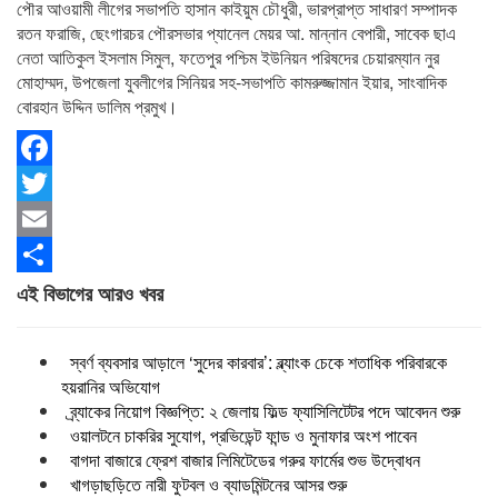
পৌর আওয়ামী লীগের সভাপতি হাসান কাইয়ুম চৌধুরী, ভারপ্রাপ্ত সাধারণ সম্পাদক
রতন ফরাজি, ছেংগারচর পৌরসভার প্যানেল মেয়র আ. মান্নান বেপারী, সাবেক ছাএ
নেতা আতিকুল ইসলাম সিমুল, ফতেপুর পশ্চিম ইউনিয়ন পরিষদের চেয়ারম্যান নুর
মোহাম্মদ, উপজেলা যুবলীগের সিনিয়র সহ-সভাপতি কামরুজ্জামান ইয়ার, সাংবাদিক
বোরহান উদ্দিন ডালিম প্রমুখ।
Facebook
Twitter
Email
Share
এই বিভাগের আরও খবর
স্বর্ণ ব্যবসার আড়ালে ‘সুদের কারবার’: ব্ল্যাংক চেকে শতাধিক পরিবারকে
হয়রানির অভিযোগ
ব্র্যাকের নিয়োগ বিজ্ঞপ্তি: ২ জেলায় ফিল্ড ফ্যাসিলিটেটর পদে আবেদন শুরু
ওয়ালটনে চাকরির সুযোগ, প্রভিডেন্ট ফান্ড ও মুনাফার অংশ পাবেন
বাগদা বাজারে ফ্রেশ বাজার লিমিটেডের গরুর ফার্মের শুভ উদ্বোধন
খাগড়াছড়িতে নারী ফুটবল ও ব্যাডমিন্টনের আসর শুরু