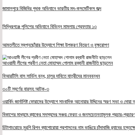
জামালপুরে বিজিবির পৃথক অভিযানে ভারতীয় মদ-কসমেটিকস জব্দ
সিদ্ধিরগঞ্জে পুলিশের অভিযানে বিভিন্ন মামলায় গ্রেফতার ১৩
আমতলীতে স্বপ্নছোঁয়ার উদ্যোগে শিক্ষা উপকরণ বিতরণ ও বৃক্ষরোপণ
আওয়ামী লীগের প্রবীণ নেতা মোহাম্মদ গোলাম রব্বানী রাজনীতি ছাড়লেন
বিআরটিসি বাস সার্ভিস বন্ধ, চালুর দাবিতে যাত্রীদের মানববন্ধন
৩০টি স্বর্ণের বারসহ আটক-৩
ওয়ার্কিং জার্নালিষ্ট ফোরামের উদ্যোগে সাংবাদিক আনোয়ার উদ্দিনের স্মরণ সভা ও দোয়া অন
বিকাশের মাধ্যমে ব্র্যাকের সদস্যদের সঞ্চয় ফেরত ও জনসচেতনতামূলক প্রচার-প্রচারণ
চিটাগাংরোডে মুরগি রিপন ব্যাপোরোয়া প্রশাসনের নাম ভাঙিয়ে চাঁদাবাজি র‌্যাবের হস্তক্