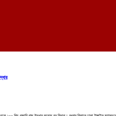
দ্ধার
্থান থেকে ১০০ পিচ গজারি গাছ উদ্ধার করেছে বন বিভাগ। বুধবার বিকালে ঢাকা-টাঙ্গাইল মহাসড