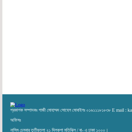
প্রকাশক সম্পাদকঃ গাজী মোহাম্মদ সোহেল মোবাইলঃ ০১৬১১১৮১৮৩৮ E mail :
অফিসঃ
নাসিম চেম্বার তৃতীয়তলা ২১ দিলকুশা মতিঝিল / বা- এ ঢাকা ১০০০।