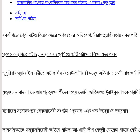
রাজবাড়ীর পাংশায় সাংবাদিককে মারধরের ঘটনায় একজন গ্রেপ্তার
সর্বশেষ
সর্বাধিক পঠিত
বকশীগঞ্জে প্রেমঘটিত বিয়ের জেরে অপহরণের অভিযোগ, নিরাপত্তাহীনতায় নবদম্পতি
প্রথম শ্রেণিতে লটারি, অন্য সব শ্রেণিতে ভর্তি পরীক্ষা: শিক্ষা মন্ত্রণালয়
ডুমুরিয়ায় ঘ্যাংরাইল নদীতে অবৈধ বাঁধ ও নেট-পাটার বিরুদ্ধে অভিযান: ১০টি বাঁধ ও নিষ
মৃত্যুদণ্ড বাদ না দেওয়ায় প্রত্যক্ষদর্শীদের তথ্য দেয়নি জাতিসংঘ: ট্রাইব্যুনালকে প্রস
যশোরের মনোহরপুরে স্বেচ্ছাসেবী সংগঠন ‘প্রয়াস’-এর শুভ উদ্বোধন শুক্রবার
লালমনিরহাটে সন্ত্রাসবিরোধী আইনে মহিলা আওয়ামী লীগ নেত্রী মেহরুন নাহার মেরী গ