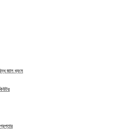
িদ্ধ জাল ধ্বংস
িকিউটর
্রেপ্তার