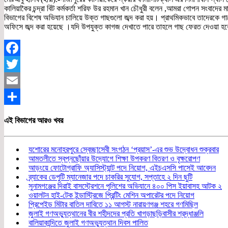
কালিয়াকৈর চন্দ্রা বিট কর্মকর্তা শরিফ উর রহমান খান চৌধুরী বলেন ,আমরা গোপন সংবাদের 
বিভাগের বিশেষ অভিযান চালিয়ে উক্ত গাছগুলো জব্দ করা হয়। প্রাথমিকভাবে তাদেরকে গাছের
অফিসে জব্দ করা হয়েছে ।যদি উপযুক্ত কাগজ দেখাতে পারে তাহলে গাছ ফেরত দেওয়া হব
Facebook
Twitter
Email
Share
এই বিভাগের আরও খবর
যশোরের মনোহরপুরে স্বেচ্ছাসেবী সংগঠন ‘প্রয়াস’-এর শুভ উদ্বোধন শুক্রবার
আমতলীতে স্বপ্নছোঁয়ার উদ্যোগে শিক্ষা উপকরণ বিতরণ ও বৃক্ষরোপণ
আড়ংয়ে ফোটোগ্রাফি অ্যাসিস্ট্যান্ট পদে নিয়োগ, এইচএসসি পাসেই আবেদন
ব্র্যাকের ডেপুটি ম্যানেজার পদে চাকরির সুযোগ, সপ্তাহে ২ দিন ছুটি
সুনামগঞ্জের দিরাই বাসস্ট্রেশনে পুলিশের অভিযানে ৪০০ পিস ইয়াবাসহ আটক ২
ওয়ালটন হাই-টেক ইন্ডাস্ট্রিজে প্রিন্টিং মেশিন অপারেটর পদে নিয়োগ
প্রিপেইড মিটার বাতিল দাবিতে ১১ আগস্ট নারায়ণগঞ্জ শহরে গণমিছিল
জুলাই গণঅভ্যুত্থানের বীর শহীদদের প্রতি খাগড়াছড়িবাসীর শ্রদ্ধাঞ্জলি
বালিয়াকান্দিতে জুলাই গণঅভ্যুত্থান দিবস পালিত