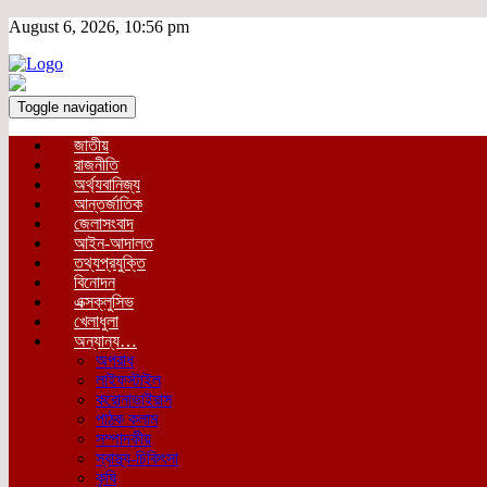
August 6, 2026, 10:56 pm
Toggle navigation
জাতীয়
রাজনীতি
অর্থ্যবানিজ্য
আন্তর্জাতিক
জেলাসংবাদ
আইন-আদালত
তথ্যপ্রযুক্তি
বিনোদন
এক্সক্লুসিভ
খেলাধুলা
অন্যান্য…
অপরাধ
লাইফস্টাইল
করোনাভাইরাস
পাঠক কলাম
সম্পাদকীয়
স্বাস্থ্য-চিকিৎসা
কৃষি