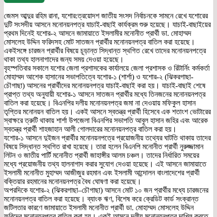
জেমস আব্দুর রহিম রানা, যশোর:ত্রয়োদশ জাতীয় সংসদ নির্বাচনকে সামনে রেখে যশোরের
দুটি সংসদীয় আসনে মনোনয়নপত্র যাচাই-বাছাই কার্যক্রম শুরু হয়েছে। যাচাই-বাছাইয়ের
প্রথম দিনেই যশোর-২ আসনে জামায়াতে ইসলামীর মনোনীত প্রার্থী ডা. মোহাম্মদ
মোসলেহ উদ্দিন ফরিদসহ মোট সাতজন প্রার্থীর মনোনয়নপত্র বাতিল করা হয়েছে।
একইসঙ্গে চারজন প্রার্থীর বিষয়ে চূড়ান্ত সিদ্ধান্ত স্থগিত রেখে তাদের মনোনয়নপত্রে
থাকা তথ্য হালনাগাদের জন্য সময় দেওয়া হয়েছে।
বৃহস্পতিবার সকালে যশোর জেলা প্রশাসকের কার্যালয়ে জেলা প্রশাসক ও রিটার্নিং কর্মকর্তা
মোহাম্মদ আশেক হাসানের সভাপতিত্বে যশোর-১ (শার্শা) ও যশোর-২ (ঝিকরগাছা-
চৌগাছা) আসনের প্রার্থীদের মনোনয়নপত্র যাচাই-বাছাই করা হয়। যাচাই-বাছাই শেষে
প্রাপ্ত তথ্য অনুযায়ী যশোর-১ আসনে সাতজন প্রার্থীর মধ্যে তিনজনের মনোনয়নপত্র
বাতিল করা হয়েছে। বিএনপির দলীয় মনোনয়নপত্র জমা না দেওয়ায় মফিকুল হাসান
তৃপ্তির মনোনয়ন বাতিল হয়। একই আসনে স্বতন্ত্র প্রার্থী হিসেবে এক শতাংশ ভোটারের
স্বাক্ষরে ত্রুটি থাকায় শার্শা উপজেলা বিএনপির সভাপতি আবুল হাসান জহির এবং আরেক
স্বতন্ত্র প্রার্থী শাহজাহান আলী গোলদারের মনোনয়নপত্র বাতিল করা হয়।
যশোর-১ আসনে দুইজন প্রার্থীর মনোনয়নপত্রে প্রয়োজনীয় তথ্যের ঘাটতি থাকায় তাদের
বিষয়ে সিদ্ধান্ত স্থগিত রাখা হয়েছে। তারা হলেন বিএনপি মনোনীত প্রার্থী নুরুজ্জামান
লিটন ও জাতীয় পার্টি মনোনীত প্রার্থী জাহাঙ্গীর আলম চঞ্চল। তাদের নির্ধারিত সময়ের
মধ্যে প্রয়োজনীয় তথ্য হালনাগাদ করার সুযোগ দেওয়া হয়েছে। এই আসনে জামায়াতে
ইসলামী মনোনীত মুহাম্মদ আজীজুর রহমান এবং ইসলামী আন্দোলন বাংলাদেশের প্রার্থী
বক্তিয়ার রহমানের মনোনয়নপত্র বৈধ ঘোষণা করা হয়েছে।
অপরদিকে যশোর-২ (ঝিকরগাছা–চৌগাছা) আসনে মোট ১০ জন প্রার্থীর মধ্যে চারজনের
মনোনয়নপত্র বাতিল করা হয়েছে। ব্যাংক ঋণ, বিশেষ করে ক্রেডিট কার্ড সংক্রান্ত
জটিলতার কারণে জামায়াতে ইসলামী মনোনীত প্রার্থী ডা. মোহাম্মদ মোসলেহ উদ্দিন
ফরিদের মনোনয়নপত্র বাতিল করা হয়। একই আসনে দলীয় মনোনয়নপত্র দাখিল করতে