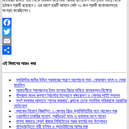
মাইনরিটি জনতা পার্টি থেকে একজন করে এবং আমার বাংলাদেশ পার্টি (এবি পার্টি) থেকে
দুইজন প্রার্থী রয়েছেন। এর আগে ছয়টি আসনে মোট ৭১ জন প্রার্থী মনোনয়নপত্র
সংগ্রহ করেছিলেন।
Facebook
Twitter
Email
Share
এই বিভাগের আরও খবর
ব্যারিস্টার জমির উদ্দিন সরকারের স্মরণে আলোচনা সভা, কোরআন খতম ও দোয়া
মাহফিল
আমতলীতে স্কুলছাত্র ইমন হত্যার বিচার দাবিতে মানববন্ধন-বিক্ষোভ
বাঁশকান্দা মানব কল্যাণ ট্রাস্টের উদ্যোগে বৃক্ষরোপণ ও সোলার লাইট স্থাপন
স্বর্ণ ব্যবসার আড়ালে ‘সুদের কারবার’: ব্ল্যাংক চেকে শতাধিক পরিবারকে হয়রানির
অভিযোগ
ব্র্যাকের নিয়োগ বিজ্ঞপ্তি: ২ জেলায় ফিল্ড ফ্যাসিলিটেটর পদে আবেদন শুরু
ওয়ালটনে চাকরির সুযোগ, প্রভিডেন্ট ফান্ড ও মুনাফার অংশ পাবেন
বাগদা বাজারে ফ্রেশ বাজার লিমিটেডের গরুর ফার্মের শুভ উদ্বোধন
খাগড়াছড়িতে নারী ফুটবল ও ব্যাডমিন্টনের আসর শুরু