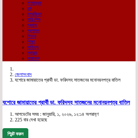
গণমাধ্যম
ধর্ম
নগরজিবন
নারি-শিশু
প্রবাস
প্রশাসন
ফিচার
শিক্ষা
সাহিত্য
স্বাস্থ্য
সারাদেশ
জেলাসংবাদ
যশোরে জামায়াতের প্রার্থী ডা. ফরিদসহ সাতজনের মনোনয়নপত্র বাতিল
যশোরে জামায়াতের প্রার্থী ডা. ফরিদসহ সাতজনের মনোনয়নপত্র বাতিল
আপডেটের সময় : জানুয়ারি, ১, ২০২৬, ১২:১৪ অপরাহ্ণ
225 বার দেখা হয়েছে
প্রিন্ট করুন