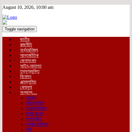
August 10, 2026, 10:00 am
Toggle navigation
জাতীয়
রাজনীতি
অর্থ্যবানিজ্য
আন্তর্জাতিক
জেলাসংবাদ
আইন-আদালত
তথ্যপ্রযুক্তি
বিনোদন
এক্সক্লুসিভ
খেলাধুলা
অন্যান্য…
অপরাধ
লাইফস্টাইল
করোনাভাইরাস
পাঠক কলাম
সম্পাদকীয়
স্বাস্থ্য-চিকিৎসা
কৃষি