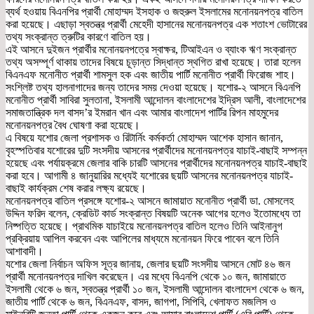
ব্যর্থ হওয়ায় বিএনপির প্রার্থী মোহাম্মদ ইসহাক ও জহুরুল ইসলামের মনোনয়নপত্র বাতিল
করা হয়েছে। এছাড়া স্বতন্ত্র প্রার্থী মেহেদী হাসানের মনোনয়নপত্র এক শতাংশ ভোটারের
তথ্য সংক্রান্ত ত্রুটির কারণে বাতিল হয়।
এই আসনে দুইজন প্রার্থীর মনোনয়নপত্রে স্বাক্ষর, টিআইএন ও ব্যাংক ঋণ সংক্রান্ত
তথ্য অসম্পূর্ণ থাকায় তাদের বিষয়ে চূড়ান্ত সিদ্ধান্ত স্থগিত রাখা হয়েছে। তারা হলেন
বিএনএফ মনোনীত প্রার্থী শামসুল হক এবং জাতীয় পার্টি মনোনীত প্রার্থী ফিরোজ শাহ।
সংশ্লিষ্ট তথ্য হালনাগাদের জন্য তাদের সময় দেওয়া হয়েছে। যশোর-২ আসনে বিএনপি
মনোনীত প্রার্থী সাবিরা সুলতানা, ইসলামী আন্দোলন বাংলাদেশের ইদ্রিস আলী, বাংলাদেশের
সমাজতান্ত্রিক দল বাসদ’র ইমরান খান এবং আমার বাংলাদেশ পার্টির রিপন মাহমুদের
মনোনয়নপত্র বৈধ ঘোষণা করা হয়েছে।
এ বিষয়ে যশোর জেলা প্রশাসক ও রিটার্নিং কর্মকর্তা মোহাম্মদ আশেক হাসান জানান,
বৃহস্পতিবার যশোরের দুটি সংসদীয় আসনের প্রার্থীদের মনোনয়নপত্র যাচাই-বাছাই সম্পন্ন
হয়েছে এবং পর্যায়ক্রমে জেলার বাকি চারটি আসনের প্রার্থীদের মনোনয়নপত্র যাচাই-বাছাই
করা হবে। আগামী ৪ জানুয়ারির মধ্যেই যশোরের ছয়টি আসনের মনোনয়নপত্র যাচাই-
বাছাই কার্যক্রম শেষ করার লক্ষ্য রয়েছে।
মনোনয়নপত্র বাতিল প্রসঙ্গে যশোর-২ আসনে জামায়াত মনোনীত প্রার্থী ডা. মোসলেহ
উদ্দিন ফরিদ বলেন, ক্রেডিট কার্ড সংক্রান্ত বিষয়টি অনেক আগের হলেও ইতোমধ্যে তা
নিষ্পত্তি হয়েছে। প্রাথমিক যাচাইয়ে মনোনয়নপত্র বাতিল হলেও তিনি আইনানুগ
প্রক্রিয়ায় আপিল করবেন এবং আপিলের মাধ্যমে মনোনয়ন ফিরে পাবেন বলে তিনি
আশাবাদী।
যশোর জেলা নির্বাচন অফিস সূত্র জানায়, জেলার ছয়টি সংসদীয় আসনে মোট ৪৬ জন
প্রার্থী মনোনয়নপত্র দাখিল করেছেন। এর মধ্যে বিএনপি থেকে ১০ জন, জামায়াতে
ইসলামী থেকে ৬ জন, স্বতন্ত্র প্রার্থী ১০ জন, ইসলামী আন্দোলন বাংলাদেশ থেকে ৬ জন,
জাতীয় পার্টি থেকে ৬ জন, বিএনএফ, বাসদ, জাগপা, সিপিবি, খেলাফত মজলিস ও