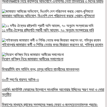
প্রধানমন্ত্রীকে নিয়ে কটূক্তির অভিযোগে এনসিপির নেতা তানভীরের ৩ দিনের রিমান্ড
জামায়াত আমিরের অভিযোগ, বিএনপি দেশ পরিচালনা করছে খেয়াল-খুশিমতো
১১ দলীয় ঐক্যের রাষ্ট্রপতি প্রার্থী অলি আহমদ, ৭০ অনুচাদ সংস্কারের দাবি
গাইবান্ধায় জামায়াত কর্মী ও শিবির নেতার কবর জিয়ারত করলেন ডা. শফিকুর রহমান
নিয়োগ বাণিজ্য নিয়ে জামায়াত আমীরের সমালোচনা
বিআরটিসি বাস সার্ভিস বন্ধ, চালুর দাবিতে যাত্রীদের মানববন্ধন
৩০টি স্বর্ণের বারসহ আটক-৩
ওয়ার্কিং জার্নালিষ্ট ফোরামের উদ্যোগে সাংবাদিক আনোয়ার উদ্দিনের স্মরণ সভা ও দোয়া
অনুষ্ঠিত
বিকাশের মাধ্যমে ব্র্যাকের সদস্যদের সঞ্চয় ফেরত ও জনসচেতনতামূলক প্রচার-