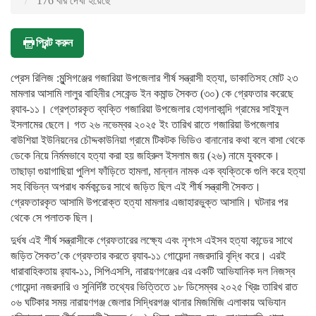
176 বার দেখা হয়েছে
প্রিন্ট করুন
প্রেস রিলিজ :মুন্সিগঞ্জের গজারিয়া উপজেলার শীর্ষ সন্ত্রাসী হত্যা, ডাকাতিসহ মোট ২৩
মামলার আসামি লালুর বাহিনীর সেকেন্ড ইন কমান্ড সৈকত (৩০) কে গ্রেফতার করেছে
র‍্যাব-১১। গ্রেপ্তারকৃত ব্যক্তি গজারিয়া উপজেলার হোগলাকান্দি গ্রামের সাইফুল
ইসলামের ছেলে। গত ২৬ নভেম্বর ২০২৫ ইং তারিখ রাতে গজারিয়া উপজেলার
বাউশিয়া ইউনিয়নের চৌদ্দকাউনিয়া গ্রামে টিকটক ভিডিও বানানোর কথা বলে বাসা থেকে
ডেকে নিয়ে নির্মমভাবে হত্যা করা হয় জহিরুল ইসলাম জয় (২৬) নামে যুবককে।
তাছাড়া গুয়াগাছিয়া পুলিশ ফাঁড়িতে হামলা, মান্নান নামক এক ব্যক্তিকে গুলি করে হত্যা
সহ বিভিন্ন অপরাধ কর্মকন্ডের সাথে জড়িত ছিল এই শীর্ষ সন্ত্রাসী সৈকত।
গ্রেফতারকৃত আসামি উপরোক্ত হত্যা মামলার এজাহারভুক্ত আসামি। ঘটনার পর
থেকে সে পলাতক ছিল।
দুর্ধষ এই শীর্ষ সন্ত্রাসীকে গ্রেফতারের লক্ষ্যে এবং নৃশংস এইসব হত্যা কান্ডের সাথে
জড়িত সৈকত’কে গ্রেফতার করতে র‍্যাব-১১ গোয়েন্দা নজরদারি বৃদ্ধি করে। এরই
ধারাবাহিকতায় র‍্যাব-১১, সিপিএসসি, নারায়ণগঞ্জের এর একটি আভিযানিক দল নিজস্ব
গোয়েন্দা নজরদারি ও সুনির্দিষ্ট তথ্যের ভিত্তিতে ১৮ ডিসেম্বর ২০২৫ খ্রিঃ তারিখ রাত
০৬ ঘটিকার সময় নারায়ণগঞ্জ জেলার সিদ্ধিরগঞ্জ থানার মিজমিজি এলাকায় অভিযান