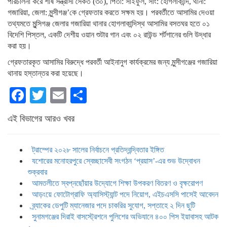
পরিচালনা করে শীর্ষ সন্ত্রাসী সৈকত (৩০), পিতা: সাইফুল, সাং: হোগলাকান্দি, থানা:
গজারিয়া, জেলা: মুন্সীগঞ্জ’কে গ্রেফতার করতে সক্ষম হয়। পরবর্তীতে আসামির দেওয়া
তথ্যমতে মুন্সিগঞ্জ জেলার গজারিয়া থানার হোগলাকান্দিস্থ আসামির বসতঘর হতে ০১
বিদেশি পিস্তল, একটি দেশীয় ওয়ান শুটার গান এবং ০২ রাউন্ড শর্টগানের গুলি উদ্ধার
করা হয়।
গ্রেফতারকৃত আসামির বিরুদ্ধে পরবর্তী আইনানুগ কার্যক্রমের জন্য মুন্সীগঞ্জের গজারিয়া
থানায় হস্তান্তর করা হয়েছে।
Facebook
Twitter
Email
Share
এই বিভাগের আরও খবর
ট্রাম্পের ২০২৮ সালের নির্বাচনে প্রতিদ্বন্দ্বিতার ইঙ্গিত
যশোরের মনোহরপুরে স্বেচ্ছাসেবী সংগঠন ‘প্রয়াস’-এর শুভ উদ্বোধন
শুক্রবার
আমতলীতে স্বপ্নছোঁয়ার উদ্যোগে শিক্ষা উপকরণ বিতরণ ও বৃক্ষরোপণ
আড়ংয়ে ফোটোগ্রাফি অ্যাসিস্ট্যান্ট পদে নিয়োগ, এইচএসসি পাসেই আবেদন
ব্র্যাকের ডেপুটি ম্যানেজার পদে চাকরির সুযোগ, সপ্তাহে ২ দিন ছুটি
সুনামগঞ্জের দিরাই বাসস্ট্রেশনে পুলিশের অভিযানে ৪০০ পিস ইয়াবাসহ আটক