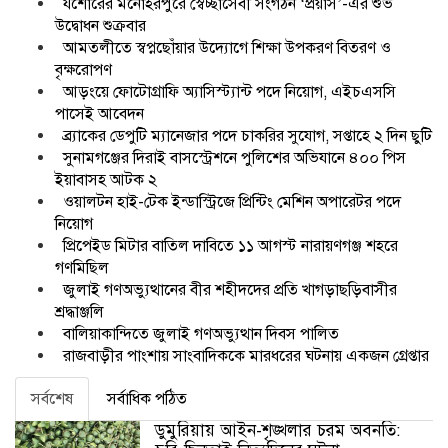
যশোরের মনোহরপুরে স্বেচ্ছাসেবী সংগঠন ‘প্রয়াস’-এর শুভ
উদ্বোধন শুক্রবার
আমতলীতে স্বপ্নছোঁয়ার উদ্যোগে শিক্ষা উপকরণ বিতরণ ও
বৃক্ষরোপণ
আড়ংয়ে ফোটোগ্রাফি অ্যাসিস্ট্যান্ট পদে নিয়োগ, এইচএসসি
পাসেই আবেদন
ব্র্যাকের ডেপুটি ম্যানেজার পদে চাকরির সুযোগ, সপ্তাহে ২ দিন ছুটি
সুনামগঞ্জের দিরাই বাসস্ট্রেশনে পুলিশের অভিযানে ৪০০ পিস
ইয়াবাসহ আটক ২
ওয়ালটন হাই-টেক ইন্ডাস্ট্রিজে প্রিন্টিং মেশিন অপারেটর পদে
নিয়োগ
প্রিপেইড মিটার বাতিল দাবিতে ১১ আগস্ট নারায়ণগঞ্জ শহরে
গণমিছিল
জুলাই গণঅভ্যুত্থানের বীর শহীদদের প্রতি খাগড়াছড়িবাসীর
শ্রদ্ধাঞ্জলি
বালিয়াকান্দিতে জুলাই গণঅভ্যুত্থান দিবস পালিত
রাজবাড়ীর পাংশায় সাংবাদিককে মারধরের ঘটনায় একজন গ্রেপ্তার
সর্বশেষ
সর্বাধিক পঠিত
ডুমুরিয়ায় আইন-শৃঙ্খলার চরম অবনতি: