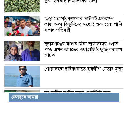
চুরি-ছিনতাই নিত্যদিনের ঘটনা
তিস্তা মহাপরিকল্পনার পাইলট প্রকল্পের
কাজ অল্প কিছুদিনের মধ্যেই শুরু হবে: পানি
সম্পদ প্রতিমন্ত্রী
সুনামগঞ্জের মান্নান মিয়া দালালদের খপ্পরে
পড়ে এখন ভারতের গুয়াহাটি রিফুজি ক্যাম্পে
আটক
গোয়ালন্দে ছুরিকাঘাতে যুবলীগ নেতার মৃত্যু
সাংবাদিক নাদিম হত্যা: চার্জশিটে বাদ
ফেসবুকে আমরা
পড়াদের অন্তর্ভুক্তির দাবিতে মানববন্ধন
হামলার রাজনীতি পুরোনো সংস্কৃতির
পুনরাবৃত্তি: স্বরাষ্ট্রমন্ত্রী