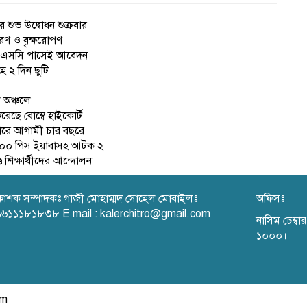
 শুভ উদ্বোধন শুক্রবার
রণ ও বৃক্ষরোপণ
 এইচএসসি পাসেই আবেদন
হে ২ দিন ছুটি
ল অঞ্চলে
েছে বোম্বে হাইকোর্ট
পারে আগামী চার বছরে
ে ৪০০ পিস ইয়াবাসহ আটক ২
ে শিক্ষার্থীদের আন্দোলন
রকাশক সম্পাদকঃ গাজী মোহাম্মদ সোহেল মোবাইলঃ
অফিসঃ
৬১১১৮১৮৩৮ E mail : kalerchitro@gmail.com
নাসিম চেম্ব
১০০০।
om