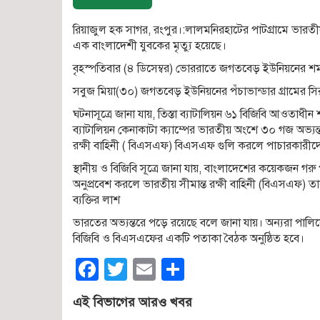
রিয়াজুল হক সাগর, রংপুর।:লালমনিরহাটের পাটগ্রামে ভারতীয়
এক বাংলাদেশী যুবকের মৃত্যু হয়েছে।
বৃহস্পতিবার (৪ ডিসেম্বর) ভোররাতে জগতবেড় ইউনিয়নের শ
সবুজ মিয়া(৩০) জগতবেড় ইউনিয়নের পঁচাভান্ডার গ্রামের 
ঘটনাসূত্রে জানা যায়, তিস্তা ব্যাটালিয়ন ৬১ বিজিবি আওত
ব্যাটালিয়ন কেনাকাটা ক্যাম্পের ভারতীয় অংশে ৩০ গজ অভ্যন্
রক্ষী বাহিনী ( বিএসএফ) বিএসএফ গুলি করলে পাচারকারীদের 
স্থানীয় ও বিজিবি সূত্রে জানা যায়, বাংলাদেশের কয়েকজন গরু
অনুপ্রবেশ করলে ভারতীয় সীমান্ত রক্ষী বাহিনী (বিএসএফ) তাদ
ব্যক্তির লাশ
ভারতের অভ্যন্তরে পড়ে রয়েছে বলে জানা যায়। অন্যরা পালিয
বিজিবি ও বিএসএফের একটি পতাকা বৈঠক অনুষ্ঠিত হবে।
Facebook
Twitter
Email
Share
এই বিভাগের আরও খবর