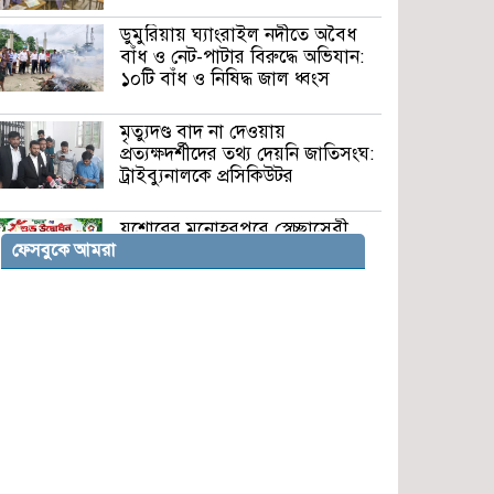
ডুমুরিয়ায় ঘ্যাংরাইল নদীতে অবৈধ
বাঁধ ও নেট-পাটার বিরুদ্ধে অভিযান:
১০টি বাঁধ ও নিষিদ্ধ জাল ধ্বংস
মৃত্যুদণ্ড বাদ না দেওয়ায়
প্রত্যক্ষদর্শীদের তথ্য দেয়নি জাতিসংঘ:
ট্রাইব্যুনালকে প্রসিকিউটর
যশোরের মনোহরপুরে স্বেচ্ছাসেবী
সংগঠন ‘প্রয়াস’-এর শুভ উদ্বোধন
ফেসবুকে আমরা
শুক্রবার
লালমনিরহাটে সন্ত্রাসবিরোধী আইনে
মহিলা আওয়ামী লীগ নেত্রী মেহরুন
নাহার মেরী গ্রেপ্তার
জামালপুরে বিজিবির পৃথক অভিযানে
ভারতীয় মদ-কসমেটিকস জব্দ