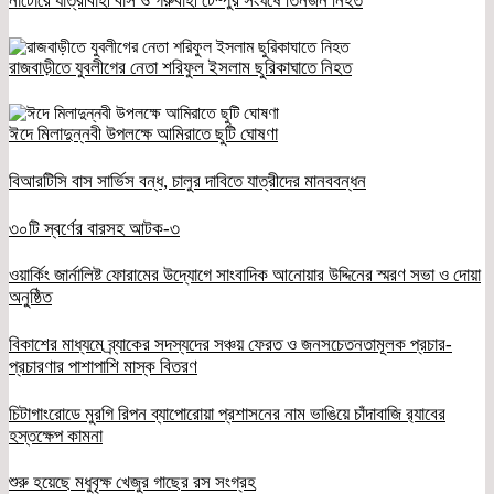
নাটোরে যাত্রীবাহী বাস ও গরুবাহী টেম্পুর সংঘর্ষে তিনজন নিহত
রাজবাড়ীতে যুবলীগের নেতা শরিফুল ইসলাম ছুরিকাঘাতে নিহত
ঈদে মিলাদুন্নবী উপলক্ষে আমিরাতে ছুটি ঘোষণা
বিআরটিসি বাস সার্ভিস বন্ধ, চালুর দাবিতে যাত্রীদের মানববন্ধন
৩০টি স্বর্ণের বারসহ আটক-৩
ওয়ার্কিং জার্নালিষ্ট ফোরামের উদ্যোগে সাংবাদিক আনোয়ার উদ্দিনের স্মরণ সভা ও দোয়া
অনুষ্ঠিত
বিকাশের মাধ্যমে ব্র্যাকের সদস্যদের সঞ্চয় ফেরত ও জনসচেতনতামূলক প্রচার-
প্রচারণার পাশাপাশি মাস্ক বিতরণ
চিটাগাংরোডে মুরগি রিপন ব্যাপোরোয়া প্রশাসনের নাম ভাঙিয়ে চাঁদাবাজি র‌্যাবের
হস্তক্ষেপ কামনা
শুরু হয়েছে মধুবৃক্ষ খেজুর গাছের রস সংগ্রহ