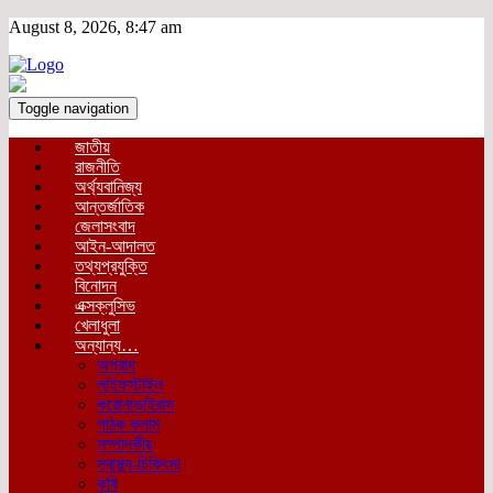
August 8, 2026, 8:47 am
Toggle navigation
জাতীয়
রাজনীতি
অর্থ্যবানিজ্য
আন্তর্জাতিক
জেলাসংবাদ
আইন-আদালত
তথ্যপ্রযুক্তি
বিনোদন
এক্সক্লুসিভ
খেলাধুলা
অন্যান্য…
অপরাধ
লাইফস্টাইল
করোনাভাইরাস
পাঠক কলাম
সম্পাদকীয়
স্বাস্থ্য-চিকিৎসা
কৃষি