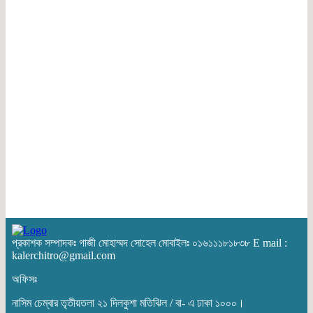
প্রকাশক সম্পাদকঃ গাজী মোহাম্মদ সোহেল মোবাইলঃ ০১৬১১১৮১৮৩৮ E mail :
kalerchitro@gmail.com
অফিসঃ
নাসিম চেম্বার তৃতীয়তলা ২১ দিলকুশা মতিঝিল / বা- এ ঢাকা ১০০০।