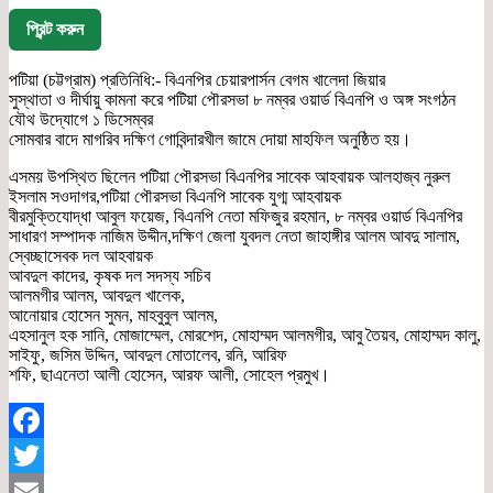
প্রিন্ট করুন
পটিয়া (চট্টগ্রাম) প্রতিনিধি:- বিএনপির চেয়ারপার্সন বেগম খালেদা জিয়ার
সুস্থাতা ও দীর্ঘায়ু কামনা করে পটিয়া পৌরসভা ৮ নম্বর ওয়ার্ড বিএনপি ও অঙ্গ সংগঠন
যৌথ উদ্যােগে ১ ডিসেম্বর
সোমবার বাদে মাগরিব দক্ষিণ গোবিন্দারখীল জামে দোয়া মাহফিল অনুষ্ঠিত হয়।
এসময় উপস্থিত ছিলেন পটিয়া পৌরসভা বিএনপির সাবেক আহবায়ক আলহাজ্ব নুরুল
ইসলাম সওদাগর,পটিয়া পৌরসভা বিএনপি সাবেক যুগ্ম আহবায়ক
বীরমুক্তিযোদ্ধা আবুল ফয়েজ, বিএনপি নেতা মফিজুর রহমান, ৮ নম্বর ওয়ার্ড বিএনপির
সাধারণ সম্পাদক নাজিম উদ্দীন,দক্ষিণ জেলা যুবদল নেতা জাহাঙ্গীর আলম আবদু সালাম,
স্বেচ্ছাসেবক দল আহবায়ক
আবদুল কাদের, কৃষক দল সদস্য সচিব
আলমগীর আলম, আবদুল খালেক,
আনোয়ার হোসেন সুমন, মাহবুবুল আলম,
এহসানুল হক সানি, মোজাম্মেল, মোরশেদ, মোহাম্মদ আলমগীর, আবু তৈয়ব, মোহাম্মদ কালু,
সাইফু, জসিম উদ্দিন, আবদুল মোতালেব, রনি, আরিফ
শফি, ছাএনেতা আলী হোসেন, আরফ আলী, সোহেল প্রমুখ।
Facebook
Twitter