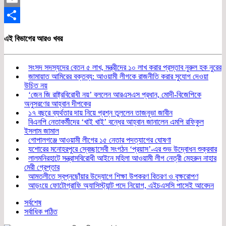
Email
Share
এই বিভাগের আরও খবর
সংসদ সদস্যদের বেতন ৫ লাখ, মন্ত্রীদের ১০ লাখ করার প্রস্তাব নুরুল হক নুরের
জামায়াত আমিরের বক্তব্য: আওয়ামী লীগকে রাজনীতি করার সুযোগ দেওয়া
উচিত নয়
‘জেন জি রাষ্ট্রবিরোধী নয়’ বললেন আরএসএস প্রধান, মোদী-বিজেপিকে
অনুসরণের আহ্বান দীপকের
১৭ বছরে ব্যর্থতার দায় নিয়ে প্রশ্ন তুললেন তাজনূভা জাবীন
বিএনপি নেতাকর্মীদের ‘খাই খাই’ বন্ধের আহ্বান জানালেন এমপি রফিকুল
ইসলাম জামাল
গোপালগঞ্জে আওয়ামী লীগের ১৫ নেতার পদত্যাগের ঘোষণা
যশোরের মনোহরপুরে স্বেচ্ছাসেবী সংগঠন ‘প্রয়াস’-এর শুভ উদ্বোধন শুক্রবার
লালমনিরহাটে সন্ত্রাসবিরোধী আইনে মহিলা আওয়ামী লীগ নেত্রী মেহরুন নাহার
মেরী গ্রেপ্তার
আমতলীতে স্বপ্নছোঁয়ার উদ্যোগে শিক্ষা উপকরণ বিতরণ ও বৃক্ষরোপণ
আড়ংয়ে ফোটোগ্রাফি অ্যাসিস্ট্যান্ট পদে নিয়োগ, এইচএসসি পাসেই আবেদন
সর্বশেষ
সর্বাধিক পঠিত