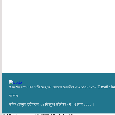
প্রকাশক সম্পাদকঃ গাজী মোহাম্মদ সোহেল মোবাইলঃ ০১৬১১১৮১৮৩৮ E mail :
অফিসঃ
নাসিম চেম্বার তৃতীয়তলা ২১ দিলকুশা মতিঝিল / বা- এ ঢাকা ১০০০।