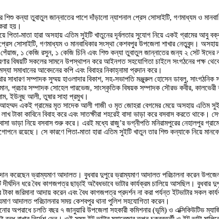
 শিশু কন্যা তুবাতুল জান্নাতের পাশে দাঁড়ালো ন্যাশনাল প্রেস সোসাইটি, গণমাধ্যম ও মানব
 করা হয়।
 পিতা-মাতা হারা অসহায় এতিম সুইটি খাতুনের দূর্বলতার সুযোগ নিয়ে একই গ্রামের আবু বক্
ল প্রেস সোসাইটি, গণমাধ্যম ও মানবাধিকার সংস্থা কেশবপুর উপজেলা শাখার নেতৃবৃন্দ। অসহায়
াজ, ১ কেজি রসুন, ১ কেজি চিনি এবং শিশু কন্যা তুবাতুল জান্নাতের জন্য ২ সেট ঈদের নতুন
তারণার বিষয়টি সকলের সামনে উপস্থাপন করে আইনগত সহযোগিতা চাইলে সংগঠনের পক্ষ থেকে
স্যা সমাধানের আবেদনের কপি এবং বিবাহর নিকাহ্নামা প্রদান করে।
ার সাধারণ সম্পাদক সুম্ময় হাওলাদার বিকাশ, সহ-সভাপতি মঞ্জুরুল হোসেন ডাবলু, সাংগঠনি
ন, প্রচার সম্পাদক সোহেল পারভেজ, সাংস্কৃতিক বিষয়ক সম্পাদক সৌরভ কবীর, কালভেরী ব্যাপ্ট
সলাম, ইউনুছ আলী, তুষার সাহা প্রমুখ।
াজু আহম্মদ একই গ্রামের মৃত সাদেক আলী গাজী ও মৃত জোহরা বেগমের মেয়ে অসহায় এতিম সুই
ে ৫ লাখ টাকা কাবিনে বিবাহ করে এবং সাতক্ষীরা শহরেই বাসা ভাড়া করে বসবাস করতে থাকে। স
াসা ভাড়া নিয়ে বসবাস শুরু করে। এরই মধ্যে রাজু’র ভগ্নীপতি মনিরামপুরের নেহালপুর গ্রাম
গোপনে রয়েছে। সে কারণে পিতা-মাতা হারা এতিম সুইটি খাতুন তার শিশু কন্যাকে নিয়ে মানবেত
প্রদান করেছেন ভ্রাম্যমাণ আদালত। বুধবার দুপুরে ভ্রাম্যমাণ আদালত পরিচালনা করেন উপজেলা
টি দীর্ঘদিন ধরে বৈধ কাগজপত্র ছাড়াই অবৈধভাবে ভাটার কার্যক্রম চালিয়ে আসছিল। বুধবার দ
 টাকা জরিমানা আদায় করেন এবং বৈধ কাগজপত্র প্রদর্শন না করা পর্যন্ত ইটভাটার সকল কার্যক
ভ্রাম্যমাণ আদালত পরিচালনার সময় কেশবপুর থানা পুলিশ সহযোগিতা করেন।
লানোর অপরাধে চলতি বছর ৭ জানুয়ারি উপজেলা সহকারী কমিশনার (ভূমি) ও এক্সিকিউটিভ ম্যাজ
া বন্ধ রাখার নির্দেশ দেন। ওই সময় ইট ভাটার ম্যানেজার তপন চক্রবর্ত্তী ও ইট ভাটা মালিকের