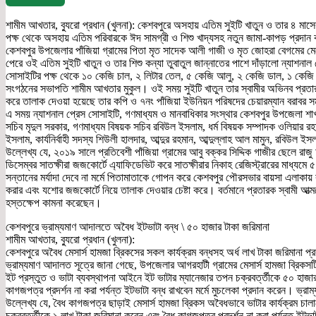
শামীম আখতার, ব্যুরো প্রধান (খুলনা): কেশবপুরে অসহায় এতিম সুইটি খাতুন ও তার ৪ মাসের
পক্ষ থেকে অসহায় এতিম পরিবারকে ঈদ সামগ্রী ও শিশু খাদ্যসহ নতুন জামা-কাপড় প্রদান
কেশবপুর উপজেলার পাঁজিয়া গ্রামের পিতা মৃত সাদেক আলী গাজী ও মৃত জোহরা বেগমের মেয়ে
পেরে ওই এতিম সুইটি খাতুন ও তার শিশু কন্যা তুবাতুল জান্নাতের পাশে দাঁড়ালো ন্যাশনা
সোসাইটির পক্ষ থেকে ১০ কেজি চাল, ২ লিটার তেল, ৫ কেজি আলু, ২ কেজি ডাল, ১ কেজি পেঁয়
সংগঠনের সভাপতি শামীম আখতার মুকুল। ওই সময় সুইটি খাতুন তার স্বামীর অভিনব প্র
করে তালাক দেওয়া হয়েছে তার কপি ও ৭নং পাঁজিয়া ইউনিয়ন পরিষদের চেয়ারম্যান বরাবর সম
এ সময় ন্যাশনাল প্রেস সোসাইটি, গণমাধ্যম ও মানবাধিকার সংস্থার কেশবপুর উপজেলা শাখ
সচিব মৃদুল সরকার, গণমাধ্যম বিষয়ক সচিব রবিউল ইসলাম, ধর্ম বিষয়ক সম্পাদক ওলিয়ার রহমা
ইসলাম, কার্যনির্বাহী সদস্য শিউলী হালদার, আব্দুর রহমান, আব্দুল্লাহ আল মামুন, রবিউল ই
উল্লেখ্য যে, ২০১৯ সালে প্রতিবেশী পাঁজিয়া গ্রামের আবু বক্কর সিদ্দিক গাজীর ছেলে র
ডিসেম্বর সাতক্ষীরা জজকোর্টে এ্যাফিডেভিট করে সাতক্ষীরার নিকাহ রেজিস্ট্রারের মাধ্যম
সন্তানের মর্যাদা দেবে না মর্মে পিতামাতাকে গোপন করে কেশবপুর পৌরসভার বায়সা এলাকায় ব
করার এবং যশোর জজকোর্টে নিয়ে তালাক দেওয়ার চেষ্টা করে। বর্তমানে প্রতারক স্বামী আত্ম
হস্তক্ষেপ কামনা করেছেন।
কেশবপুরে ভ্রাম্যমাণ আদালতে অবৈধ ইটভাটা বন্ধ \ ৫০ হাজার টাকা জরিমানা
শামীম আখতার, ব্যুরো প্রধান (খুলনা):
কেশবপুরে অবৈধ মেসার্স হামজা ব্রিকসের সকল কার্যক্রম বন্ধসহ অর্ধ লাখ টাকা জরিমানা 
ভ্রাম্যমাণ আদালত সূত্রে জানা গেছে, উপজেলার আগরহাটী গ্রামের মেসার্স হামজা ব্রিকস
ইট প্রস্তুত ও ভাটা ব্যবস্থাপনা আইনে ইট ভাটার ম্যানেজার তপন চক্রবর্ত্তীকে ৫০ হাজার
কাগজপত্র প্রদর্শন না করা পর্যন্ত ইটভাটা বন্ধ রাখবেন মর্মে মুচলেকা প্রদান করেন। 
উল্লেখ্য যে, বৈধ কাগজপত্র ছাড়াই মেসার্স হামজা ব্রিকস অবৈধভাবে ভাটার কার্যক্রম চা
চক্রবর্ত্তীকে ১ লাখ টাকা জরিমানা করেন এবং বৈধ কাগজপত্র প্রদর্শন না করা পর্যন্ত ইটভাট