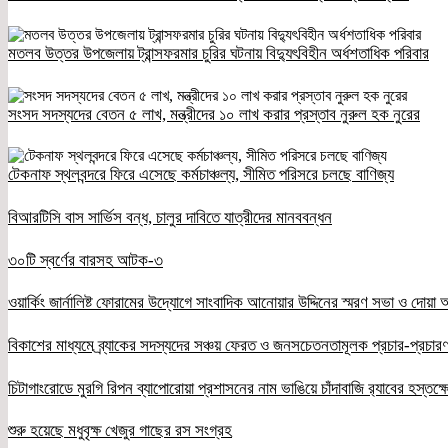
মতলব উত্তর উপজেলায় ট্রান্সফরমার চুরির ঘটনায় বিদ্যুৎবিহীন অর্ধশতাধিক পরিবার
সংসদ সদস্যদের বেতন ৫ লাখ, মন্ত্রীদের ১০ লাখ করার প্রস্তাব নুরুল হক নুরের
টেকনাফ স্থলবন্দরে ফিরে এসেছে কর্মচাঞ্চল্য, সীমিত পরিসরে চলছে বাণিজ্য
বিআরটিসি বাস সার্ভিস বন্ধ, চালুর দাবিতে যাত্রীদের মানববন্ধন
৩০টি স্বর্ণের বারসহ আটক-৩
ওয়ার্কিং জার্নালিষ্ট ফোরামের উদ্যোগে সাংবাদিক আনোয়ার উদ্দিনের স্মরণ সভা ও দোয়া অন
বিকাশের মাধ্যমে ব্র্যাকের সদস্যদের সঞ্চয় ফেরত ও জনসচেতনতামূলক প্রচার-প্রচারণ
চিটাগাংরোডে মুরগি রিপন ব্যাপোরোয়া প্রশাসনের নাম ভাঙিয়ে চাঁদাবাজি র‌্যাবের হস্তক্
শুরু হয়েছে মধুবৃক্ষ খেজুর গাছের রস সংগ্রহ