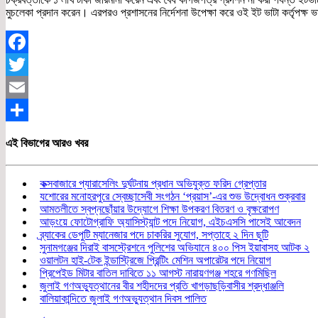
মুচলেকা প্রদান করেন। এরপরও প্রশাসনের নির্দেশনা উপেক্ষা করে ওই ইট ভাটা কর্তৃপক্ষ 
Facebook
Twitter
Email
Share
এই বিভাগের আরও খবর
কক্সবাজারে প্যারাসেলিং দুর্ঘটনায় প্রধান অভিযুক্ত ফরিদ গ্রেপ্তার
যশোরের মনোহরপুরে স্বেচ্ছাসেবী সংগঠন ‘প্রয়াস’-এর শুভ উদ্বোধন শুক্রবার
আমতলীতে স্বপ্নছোঁয়ার উদ্যোগে শিক্ষা উপকরণ বিতরণ ও বৃক্ষরোপণ
আড়ংয়ে ফোটোগ্রাফি অ্যাসিস্ট্যান্ট পদে নিয়োগ, এইচএসসি পাসেই আবেদন
ব্র্যাকের ডেপুটি ম্যানেজার পদে চাকরির সুযোগ, সপ্তাহে ২ দিন ছুটি
সুনামগঞ্জের দিরাই বাসস্ট্রেশনে পুলিশের অভিযানে ৪০০ পিস ইয়াবাসহ আটক ২
ওয়ালটন হাই-টেক ইন্ডাস্ট্রিজে প্রিন্টিং মেশিন অপারেটর পদে নিয়োগ
প্রিপেইড মিটার বাতিল দাবিতে ১১ আগস্ট নারায়ণগঞ্জ শহরে গণমিছিল
জুলাই গণঅভ্যুত্থানের বীর শহীদদের প্রতি খাগড়াছড়িবাসীর শ্রদ্ধাঞ্জলি
বালিয়াকান্দিতে জুলাই গণঅভ্যুত্থান দিবস পালিত