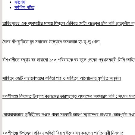
সর্বশেষ
সর্বাধিক পঠিত
তাহিরপুরের এক ব্যবসায়ীর মাথায় পিস্তল ঠেকিয়ে মোটা অঙ্কের চাঁদা দাবি ছাত্রলীগ ক্
বৈলর বাঁশকুড়িতে যুব সমাজের উদ্যোগে জমজমাট হা-ডু-ডু খেলা
বাঁশখালীতে বন্যায় ঘর হারানো ১০০ পরিবারকে ঘর তুলে দেবেন প্রধানমন্ত্রী:ডিসি জাহি
সাহিত্য জোট নারায়ণগঞ্জের কবিতা পাঠ ও সাহিত্য আলোচনায় মুখরিত অনুষ্ঠান
বকশীগঞ্জে কিয়ামত উল্লাহ কলেজের ভারপ্রাপ্ত অধ্যক্ষের অপসারণ দাবি : সংসদ স
দোয়ারাবাজারে ভূমিহীনের দখলে থাকা সরকারি জায়গা স্ট্যাম্পের মাধ্যমে জোরপূর্বক 
বকশীগঞ্জে উপজেলা পরিষদ অডিটোরিয়াম উদ্বোধন করলেন প্রতিমন্ত্রী মিল্লাত