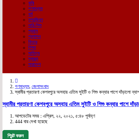
কৃষি
গণমাধ্যম
ধর্ম
নগরজিবন
নারি-শিশু
প্রবাস
প্রশাসন
ফিচার
শিক্ষা
সাহিত্য
স্বাস্থ্য
সারাদেশ
গণমাধ্যম
,
জেলাসংবাদ
স্বামীর প্রতারণা কেশবপুরে অসহায় এতিম সুইটি ও শিশু কন্যার পাশে দাঁড়ালো ন্য
স্বামীর প্রতারণা কেশবপুরে অসহায় এতিম সুইটি ও শিশু কন্যার পাশে দাঁড়
আপডেটের সময় : এপ্রিল, ২২, ২০২১, ৫:৪৮ পূর্বাহ্ণ
444 বার দেখা হয়েছে
প্রিন্ট করুন