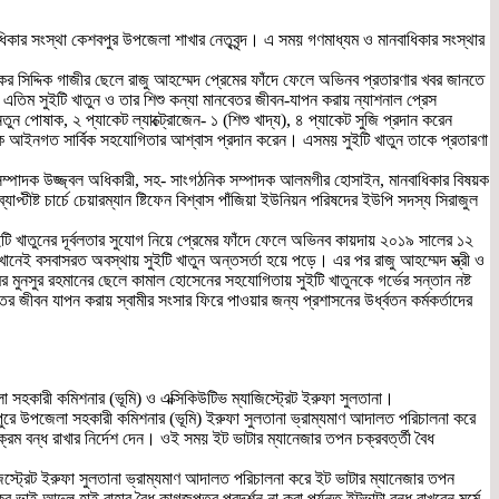
াধিকার সংস্থা কেশবপুর উপজেলা শাখার নেতৃবৃন্দ। এ সময় গণমাধ্যম ও মানবাধিকার সংস্থার
কর সিদ্দিক গাজীর ছেলে রাজু আহম্মেদ প্রেমের ফাঁদে ফেলে অভিনব প্রতারণার খবর জানতে
 এতিম সুইটি খাতুন ও তার শিশু কন্যা মানবেতর জীবন-যাপন করায় ন্যাশনাল প্রেস
 পোষাক, ২ প্যাকেট ল্যাক্ট্রোজেন- ১ (শিশু খাদ্য), ৪ প্যাকেট সুজি প্রদান করেন
 আইনগত সার্বিক সহযোগিতার আশ্বাস প্রদান করেন। এসময় সুইটি খাতুন তাকে প্রতারণা
ক সম্পাদক উজ্জ্বল অধিকারী, সহ- সাংগঠনিক সম্পাদক আলমগীর হোসাইন, মানবাধিকার বিষয়ক
ীষ্ট চার্চে চেয়ারম্যান ষ্টিফেন বিশ্বাস পাঁজিয়া ইউনিয়ন পরিষদের ইউপি সদস্য সিরাজুল
টি খাতুনের দূর্বলতার সুযোগ নিয়ে প্রেমের ফাঁদে ফেলে অভিনব কায়দায় ২০১৯ সালের ১২
েখানেই বসবাসরত অবস্থায় সুইটি খাতুন অন্তসর্তা হয়ে পড়ে। এর পর রাজু আহম্মেদ স্ত্রী ও
ের মুনসুর রহমানের ছেলে কামাল হোসেনের সহযোগিতায় সুইটি খাতুনকে গর্ভের সন্তান নষ্ট
র জীবন যাপন করায় স্বামীর সংসার ফিরে পাওয়ার জন্য প্রশাসনের উর্ধ্বতন কর্মকর্তাদের
 সহকারী কমিশনার (ভূমি) ও এক্সিকিউটিভ ম্যাজিস্ট্রেট ইরুফা সুলতানা।
ুপুরে উপজেলা সহকারী কমিশনার (ভূমি) ইরুফা সুলতানা ভ্রাম্যমাণ আদালত পরিচালনা করে
্রম বন্ধ রাখার নির্দেশ দেন। ওই সময় ইট ভাটার ম্যানেজার তপন চক্রবর্ত্তী বৈধ
িস্ট্রেট ইরুফা সুলতানা ভ্রাম্যমাণ আদালত পরিচালনা করে ইট ভাটার ম্যানেজার তপন
 ভাই আব্দুল হাই বাহার বৈধ কাগজপত্র প্রদর্শন না করা পর্যন্ত ইটভাটা বন্ধ রাখবেন মর্মে