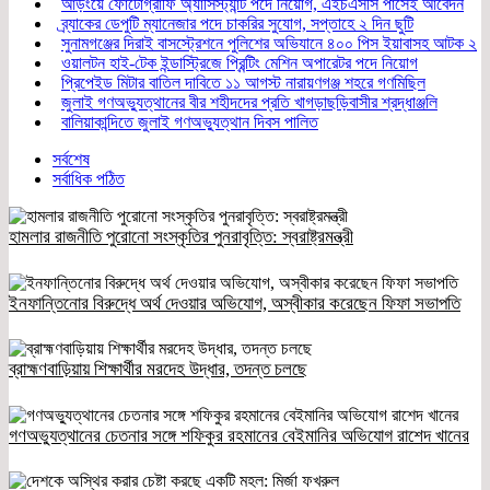
আড়ংয়ে ফোটোগ্রাফি অ্যাসিস্ট্যান্ট পদে নিয়োগ, এইচএসসি পাসেই আবেদন
ব্র্যাকের ডেপুটি ম্যানেজার পদে চাকরির সুযোগ, সপ্তাহে ২ দিন ছুটি
সুনামগঞ্জের দিরাই বাসস্ট্রেশনে পুলিশের অভিযানে ৪০০ পিস ইয়াবাসহ আটক ২
ওয়ালটন হাই-টেক ইন্ডাস্ট্রিজে প্রিন্টিং মেশিন অপারেটর পদে নিয়োগ
প্রিপেইড মিটার বাতিল দাবিতে ১১ আগস্ট নারায়ণগঞ্জ শহরে গণমিছিল
জুলাই গণঅভ্যুত্থানের বীর শহীদদের প্রতি খাগড়াছড়িবাসীর শ্রদ্ধাঞ্জলি
বালিয়াকান্দিতে জুলাই গণঅভ্যুত্থান দিবস পালিত
সর্বশেষ
সর্বাধিক পঠিত
হামলার রাজনীতি পুরোনো সংস্কৃতির পুনরাবৃত্তি: স্বরাষ্ট্রমন্ত্রী
ইনফান্তিনোর বিরুদ্ধে অর্থ দেওয়ার অভিযোগ, অস্বীকার করেছেন ফিফা সভাপতি
ব্রাহ্মণবাড়িয়ায় শিক্ষার্থীর মরদেহ উদ্ধার, তদন্ত চলছে
গণঅভ্যুত্থানের চেতনার সঙ্গে শফিকুর রহমানের বেইমানির অভিযোগ রাশেদ খানের