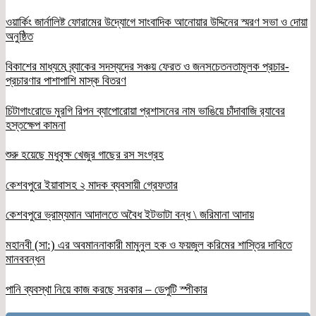
ওয়ার্কিং জার্নালিষ্ট ফোরামের উদ্যোগে সাংবাদিক আনোয়ার উদ্দিনের স্মরণ সভা ও দোয়া
অনুষ্ঠিত
বিকাশের মাধ্যমে ব্র্যাকের সদস্যদের সঞ্চয় ফেরত ও জনসচেতনতামূলক প্রচার-
প্রচারণার পাশাপাশি মাস্ক বিতরণ
চিটাগাংরোডে মুরগি রিপন ব্যাপোরোয়া প্রশাসনের নাম ভাঙিয়ে চাঁদাবাজি র‌্যাবের
হস্তক্ষেপ কামনা
শুরু হয়েছে মধুবৃক্ষ খেজুর গাছের রস সংগ্রহ
কেশবপুরে ইয়াবাসহ ২ মাদক ব্যবসায়ী গ্রেফতার
কেশবপুরে ভ্রাম্যমান আদালতে অবৈধ ইটভাটা বন্ধ \ জরিমানা আদায়
মহানবী (সা:) এর অবমাননাকারী মামুনুল হক ও ফয়জুল করিমের শাস্তির দাবিতে
মানববন্ধন
পানি ব্যবস্থা নিয়ে কাজ করছে সরকার – ডেপুটি স্পীকার