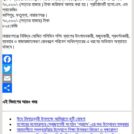
৭০,০০০/- (সত্তর হাজার ) টাকা জরিমানা আদায় করা হয়। প্রতিষ্ঠানটি হলো:এস. এম
প্যাকেজিং
কাশিপুর, ফতু্ল্লা, নারায়ণগঞ্জ।
৭০,০০০/- (সত্তর হাজার) টাকা
৮২৫কেজি
নারায়ণগঞ্জে নিষিদ্ধ ঘোষিত পলিথিন শপিং ব্যাগের উৎপাদনকারী, মজুদকারী, প্রদর্শনকারী,
ব্যবহার ও বাজারজাতকরণ রোধকল্পে পরিবেশ অধিদপ্তরের এ ধরণের অভিযান অব্যাহত
থাকবে।
Facebook
Twitter
Email
Share
এই বিভাগের আরও খবর
ঈদে মিলাদুন্নবী উপলক্ষে আমিরাতে ছুটি ঘোষণা
যশোরের মনোহরপুরে স্বেচ্ছাসেবী সংগঠন ‘প্রয়াস’-এর শুভ উদ্বোধন শুক্রবার
আমতলীতে স্বপ্নছোঁয়ার উদ্যোগে শিক্ষা উপকরণ বিতরণ ও বৃক্ষরোপণ