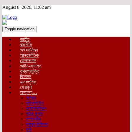
August 8, 2026, 11:02 am
Toggle navigation
জাতীয়
রাজনীতি
অর্থ্যবানিজ্য
আন্তর্জাতিক
জেলাসংবাদ
আইন-আদালত
তথ্যপ্রযুক্তি
বিনোদন
এক্সক্লুসিভ
খেলাধুলা
অন্যান্য…
অপরাধ
লাইফস্টাইল
করোনাভাইরাস
পাঠক কলাম
সম্পাদকীয়
স্বাস্থ্য-চিকিৎসা
কৃষি