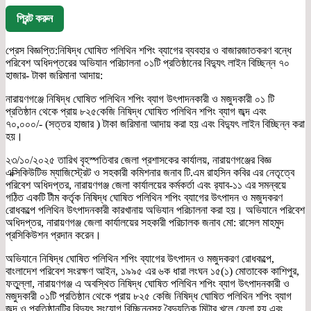
প্রিন্ট করুন
প্রেস বিজ্ঞপ্তি:নিষিদ্ধ ঘোষিত পলিথিন শপিং ব্যাগের ব্যবহার ও বাজারজাতকরণ বন্ধে
পরিবেশ অধিদপ্তরের অভিযান পরিচালনা ০১টি প্রতিষ্ঠানের বিদ্যুৎ লাইন বিচ্ছিন্ন ৭০
হাজার- টাকা জরিমানা আদায়:
নারায়ণগঞ্জে নিষিদ্ধ ঘোষিত পলিথিন শপিং ব্যাগ উৎপাদনকারী ও মজুদকারী ০১ টি
প্রতিষ্ঠান থেকে প্রায় ৮২৫কেজি নিষিদ্ধ ঘোষিত পলিথিন শপিং ব্যাগ জব্দ এবং
৭০,০০০/- (সত্তর হাজার ) টাকা জরিমানা আদায় করা হয় এবং বিদ্যুৎ লাইন বিচ্ছিন্ন করা
হয়।
২৩/১০/২০২৫ তারিখ বৃহস্পতিবার জেলা প্রশাসকের কার্যালয়, নারায়ণগঞ্জের বিজ্ঞ
এক্সিকিউটিভ ম্যাজিস্ট্রেট ও সহকারী কমিশনার জনাব টি.এম রাহসিন কবির এর নেতৃত্বে
পরিবেশ অধিদপ্তর, নারায়ণগঞ্জ জেলা কার্যালয়ের কর্মকর্তা এবং র‌্যাব-১১ এর সমন্বয়ে
গঠিত একটি টীম কর্তৃক নিষিদ্ধ ঘোষিত পলিথিন শপিং ব্যাগের উৎপাদন ও মজুদকরণ
রোধকল্পে পলিথিন উৎপাদনকারী কারখানায় অভিযান পরিচালনা করা হয়। অভিযানে পরিবেশ
অধিদপ্তর, নারায়ণগঞ্জ জেলা কার্যালয়ের সহকারী পরিচালক জনাব মো: রাসেল মাহমুদ
প্রসিকিউশন প্রদান করেন।
অভিযানে নিষিদ্ধ ঘোষিত পলিথিন শপিং ব্যাগের উৎপাদন ও মজুদকরণ রোধকল্পে,
বাংলাদেশ পরিবেশ সংরক্ষণ আইন, ১৯৯৫ এর ৬ক ধারা লংঘন ১৫(১) মোতাবেক কাশিপুর,
ফতু্ল্লা, নারায়ণগঞ্জ এ অবস্থিত নিষিদ্ধ ঘোষিত পলিথিন শপিং ব্যাগ উৎপাদনকারী ও
মজুদকারী ০১টি প্রতিষ্ঠান থেকে প্রায় ৮২৫ কেজি নিষিদ্ধ ঘোষিত পলিথিন শপিং ব্যাগ
জব্দ ও প্রতিষ্ঠানটির বিদ্যুৎ সংযোগ বিচ্ছিন্নসহ বৈদ্যুতিক মিটার খুলে ফেলা হয় এবং