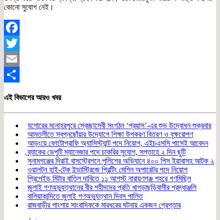
কোনো সুযোগ নেই।
Facebook
Twitter
Email
Share
এই বিভাগের আরও খবর
যশোরের মনোহরপুরে স্বেচ্ছাসেবী সংগঠন ‘প্রয়াস’-এর শুভ উদ্বোধন শুক্রবার
আমতলীতে স্বপ্নছোঁয়ার উদ্যোগে শিক্ষা উপকরণ বিতরণ ও বৃক্ষরোপণ
আড়ংয়ে ফোটোগ্রাফি অ্যাসিস্ট্যান্ট পদে নিয়োগ, এইচএসসি পাসেই আবেদন
ব্র্যাকের ডেপুটি ম্যানেজার পদে চাকরির সুযোগ, সপ্তাহে ২ দিন ছুটি
সুনামগঞ্জের দিরাই বাসস্ট্রেশনে পুলিশের অভিযানে ৪০০ পিস ইয়াবাসহ আটক ২
ওয়ালটন হাই-টেক ইন্ডাস্ট্রিজে প্রিন্টিং মেশিন অপারেটর পদে নিয়োগ
প্রিপেইড মিটার বাতিল দাবিতে ১১ আগস্ট নারায়ণগঞ্জ শহরে গণমিছিল
জুলাই গণঅভ্যুত্থানের বীর শহীদদের প্রতি খাগড়াছড়িবাসীর শ্রদ্ধাঞ্জলি
বালিয়াকান্দিতে জুলাই গণঅভ্যুত্থান দিবস পালিত
রাজবাড়ীর পাংশায় সাংবাদিককে মারধরের ঘটনায় একজন গ্রেপ্তার