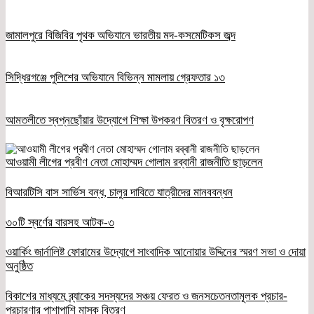
জামালপুরে বিজিবির পৃথক অভিযানে ভারতীয় মদ-কসমেটিকস জব্দ
সিদ্ধিরগঞ্জে পুলিশের অভিযানে বিভিন্ন মামলায় গ্রেফতার ১৩
আমতলীতে স্বপ্নছোঁয়ার উদ্যোগে শিক্ষা উপকরণ বিতরণ ও বৃক্ষরোপণ
আওয়ামী লীগের প্রবীণ নেতা মোহাম্মদ গোলাম রব্বানী রাজনীতি ছাড়লেন
বিআরটিসি বাস সার্ভিস বন্ধ, চালুর দাবিতে যাত্রীদের মানববন্ধন
৩০টি স্বর্ণের বারসহ আটক-৩
ওয়ার্কিং জার্নালিষ্ট ফোরামের উদ্যোগে সাংবাদিক আনোয়ার উদ্দিনের স্মরণ সভা ও দোয়া
অনুষ্ঠিত
বিকাশের মাধ্যমে ব্র্যাকের সদস্যদের সঞ্চয় ফেরত ও জনসচেতনতামূলক প্রচার-
প্রচারণার পাশাপাশি মাস্ক বিতরণ