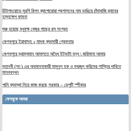
চিটাগাংরোডে মুরগি রিপন ব্যাপোরোয়া প্রশাসনের নাম ভাঙিয়ে চাঁদাবাজি র‌্যাবের
হস্তক্ষেপ কামনা
শুরু হয়েছে মধুবৃক্ষ খেজুর গাছের রস সংগ্রহ
কেশবপুরে ইয়াবাসহ ২ মাদক ব্যবসায়ী গ্রেফতার
কেশবপুরে ভ্রাম্যমান আদালতে অবৈধ ইটভাটা বন্ধ \ জরিমানা আদায়
মহানবী (সা:) এর অবমাননাকারী মামুনুল হক ও ফয়জুল করিমের শাস্তির দাবিতে
মানববন্ধন
পানি ব্যবস্থা নিয়ে কাজ করছে সরকার – ডেপুটি স্পীকার
ফেসবুকে আমরা