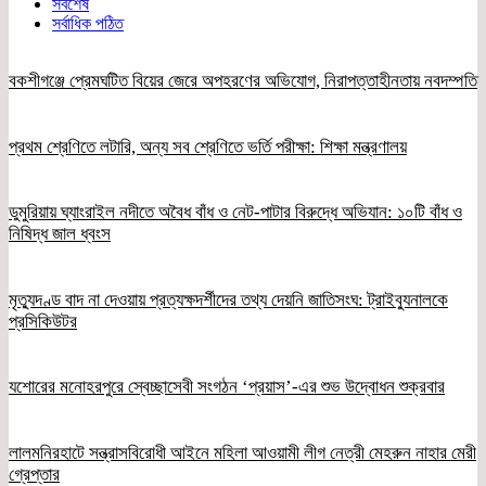
সর্বশেষ
সর্বাধিক পঠিত
বকশীগঞ্জে প্রেমঘটিত বিয়ের জেরে অপহরণের অভিযোগ, নিরাপত্তাহীনতায় নবদম্পতি
প্রথম শ্রেণিতে লটারি, অন্য সব শ্রেণিতে ভর্তি পরীক্ষা: শিক্ষা মন্ত্রণালয়
ডুমুরিয়ায় ঘ্যাংরাইল নদীতে অবৈধ বাঁধ ও নেট-পাটার বিরুদ্ধে অভিযান: ১০টি বাঁধ ও
নিষিদ্ধ জাল ধ্বংস
মৃত্যুদণ্ড বাদ না দেওয়ায় প্রত্যক্ষদর্শীদের তথ্য দেয়নি জাতিসংঘ: ট্রাইব্যুনালকে
প্রসিকিউটর
যশোরের মনোহরপুরে স্বেচ্ছাসেবী সংগঠন ‘প্রয়াস’-এর শুভ উদ্বোধন শুক্রবার
লালমনিরহাটে সন্ত্রাসবিরোধী আইনে মহিলা আওয়ামী লীগ নেত্রী মেহরুন নাহার মেরী
গ্রেপ্তার