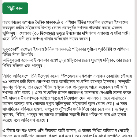
প্রিন্ট করুন
নারায়ণগঞ্জের রূপগঞ্জে দৈনিক মানবকণ্ঠ ও এশিয়ান টিভির সাংবাদিক রাশেদুল ইসলামের
ক্রয়কৃত জমির সাইনবোর্ড উপড়ে ফেলে জোরপূর্বক দখলের পায়তারা করছে একদল
ভূমিদস্যু। সোমবার (৩০ ডিসেম্বর) দুপুরে উপজেলার দক্ষিণবাগ এলাকায় এ ঘটনা ঘটে।
এতে তিনি বাদী হয়ে রূপগঞ্জ থানায় অভিযোগ দায়ের করেন।
ভুক্তভোগী রাশেদুল ইসলাম দৈনিক মানববকণ্ঠ পত্রিকার পূর্বাচল প্রতিনিধি ও এশিয়ান
টিভির স্টাফ রিপোর্টার।
অভিযুক্তরা হলেন-ওই এলাকার রমেশ চন্দ্র মল্লিকের ছেলে সুভাগ্য মল্লিক, তার ছেলে
খিতিষ মল্লিক এবং পান্তুষ।
লিখিত অভিযোগে তিনি উল্লেখ করেন, ‘উপজেলার দক্ষিণবাগ এলাকার কেয়ারিয়া মৌজায়
৩৯ শতাংশ জমি কিনে ভোগদখল করে আসছিলেন সাংবাদিক রাশেদুল ইসলাম। সম্প্রতি
সুভাগ্য মল্লিক, তার ছেলে খিতিষ মল্লিক এবং পান্তুষসহ আরো কয়েকজন ওই জমি
দখলের চেষ্টা চালায়। এতে সাংবাদিক রাশেদ নারায়ণগঞ্জ আদালতে দেওয়ানী মামলা করেন।
ওই মামলায় উভয়পক্ষকে জমিতে প্রবেশে নিষেধাজ্ঞা দেয় আদালত। তবে আদালতের
আদেশ অমান্য করে সোমবার দুপুরে ভুমিদস্যুরা সাইনবোর্ড তুলে ফেলে দেয়। এ সময়
সাংবাদিকের বাড়িঘরে হামলা, ভাংচুর ও লুটপাটের হুমকি দিয়ে তারা চলে যায়। ভুমিদস্যু
সুভাগ্য, খিতিষ, পান্তুষ সহ তাদের ভাড়াটিয়া সন্ত্রাসী দিয়ে পরিকল্পনা করে এই হামলা
করেছে বলে অভিযোগ রয়েছে।
এ বিষয়ে রূপগঞ্জ থানার ওসি লিয়াকত আলী জানান, এ ঘটনায় লিখিত অভিযোগ পেয়েছি।
তদন্ত করে আইনগত ব্যবস্থা গ্রহণ করা হবে। তবে জোরপূর্বক কারো সম্পত্তি দখলের