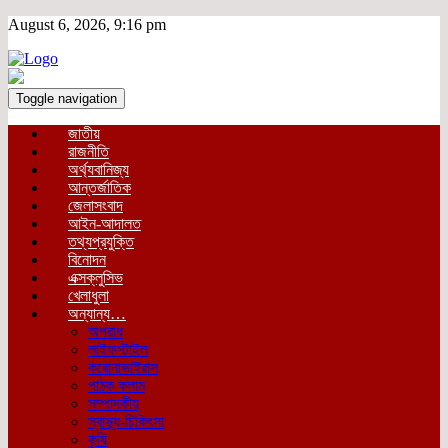
August 6, 2026, 9:16 pm
Toggle navigation
জাতীয়
রাজনীতি
অর্থ্যবানিজ্য
আন্তর্জাতিক
জেলাসংবাদ
আইন-আদালত
তথ্যপ্রযুক্তি
বিনোদন
এক্সক্লুসিভ
খেলাধুলা
অন্যান্য…
অপরাধ
লাইফস্টাইল
করোনাভাইরাস
পাঠক কলাম
সম্পাদকীয়
স্বাস্থ্য-চিকিৎসা
কৃষি