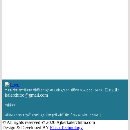
প্রকাশক সম্পাদকঃ গাজী মোহাম্মদ সোহেল মোবাইলঃ ০১৬১১১৮১৮৩৮ E mail :
kalerchitro@gmail.com
অফিসঃ
নাসিম চেম্বার তৃতীয়তলা ২১ দিলকুশা মতিঝিল / বা- এ ঢাকা ১০০০।
© All rights reserved © 2020 Ajkerkalerchitra.com
Design & Developed BY
Flash Technology