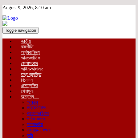
August 9, 2026, 8:10 am
Toggle navigation
জাতীয়
রাজনীতি
অর্থ্যবানিজ্য
আন্তর্জাতিক
জেলাসংবাদ
আইন-আদালত
তথ্যপ্রযুক্তি
বিনোদন
এক্সক্লুসিভ
খেলাধুলা
অন্যান্য…
অপরাধ
লাইফস্টাইল
করোনাভাইরাস
পাঠক কলাম
সম্পাদকীয়
স্বাস্থ্য-চিকিৎসা
কৃষি