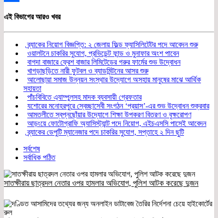
Share
এই বিভাগের আরও খবর
ব্র্যাকের নিয়োগ বিজ্ঞপ্তি: ২ জেলায় ফিল্ড ফ্যাসিলিটেটর পদে আবেদন শুরু
ওয়ালটনে চাকরির সুযোগ, প্রভিডেন্ট ফান্ড ও মুনাফার অংশ পাবেন
বাগদা বাজারে ফ্রেশ বাজার লিমিটেডের গরুর ফার্মের শুভ উদ্বোধন
খাগড়াছড়িতে নারী ফুটবল ও ব্যাডমিন্টনের আসর শুরু
আলোছায়া সমাজ উন্নয়ন সংস্থার উদ্যোগে অসহায় মানুষের মাঝে আর্থিক
সহায়তা
পাঁচবিবিতে এ্যাম্পুলসহ মাদক ব্যবসায়ী গ্রেফতার
যশোরের মনোহরপুরে স্বেচ্ছাসেবী সংগঠন ‘প্রয়াস’-এর শুভ উদ্বোধন শুক্রবার
আমতলীতে স্বপ্নছোঁয়ার উদ্যোগে শিক্ষা উপকরণ বিতরণ ও বৃক্ষরোপণ
আড়ংয়ে ফোটোগ্রাফি অ্যাসিস্ট্যান্ট পদে নিয়োগ, এইচএসসি পাসেই আবেদন
ব্র্যাকের ডেপুটি ম্যানেজার পদে চাকরির সুযোগ, সপ্তাহে ২ দিন ছুটি
সর্বশেষ
সর্বাধিক পঠিত
সাতক্ষীরায় ছাত্রদল নেতার ওপর হামলার অভিযোগ, পুলিশ আটক করেছে দুজন