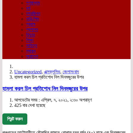
গণমাধ্যম
ধর্ম
নগরজিবন
নারি-শিশু
প্রবাস
প্রশাসন
ফিচার
শিক্ষা
সাহিত্য
স্বাস্থ্য
সারাদেশ
Uncategorized
,
এক্সক্লুসিভ
,
জেলাসংবাদ
হামলা করল চিল প্রতিশোধ নিল দিনমজুরের উপর
হামলা করল চিল প্রতিশোধ নিল দিনমজুরের উপর
আপডেটের সময় : এপ্রিল, ৭, ২০২১, ২:৩০ অপরাহ্ণ
425 বার দেখা হয়েছে
প্রিন্ট করুন
পঞ্চগড়ের আটোয়ারীতে মৌমাছির কামড়ে গোপাল চন্দ্র বর্মন (৪০) নামে এক দিনমজুরের