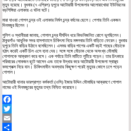
মৃত্যু হয়েছে। বুধবার (৭ এপ্রিল) দুপুরে আটোয়ারী উপজেলার আলোয়াখোয়া ইউনিয়নের
বড়শিঙ্গিয়া এলাকায় এ ঘটনা ঘটে।
মারা যাওয়া গোপল চন্দ্র ওই এলাকার নির্মল চন্দ্র বর্মনের ছেলে। পেশায় তিনি একজন
দিনমজুর ছিলেন ।
পুলিশ ও স্থানীয়রা জানায়, গোপাল চন্দ্র দীর্ঘদিন ধরে কিডনিজনিত রোগে ভুগছিলেন।
ঠাকুরগাঁও আধুনিক সদর হাসপাতালে চিকিৎসা নিয়ে মঙ্গলবার তিনি বাড়িতে ফেরেন। বুধবার
দুপুরে তিনি বাড়ির উঠানে বসেছিলেন। এসময় বাড়ির পাশের একটি বড়ই গাছের মৌচাকে
হঠাৎ করেই একটি চিল এসে হানা দেয়। সঙ্গে সঙ্গে মৌচাক থেকে অসংখ্য মৌমাছি
গোপালকে আক্রমণ করে বসে। এক পর্যায়ে তিনি মাটিতে লুটিয়ে পড়েন। তার চিৎকারে
পরিবারের লোকজন ছুটে আসেন এবং তাকে উদ্ধার করে আটোয়ারী উপজেলা স্বাস্থ্য
কমপ্লেক্স নিয়ে যান। চিকিৎসাধীন অবস্থায় কিছুক্ষণ পরেই মৃত্যুর কোলে ঢলে পড়েন
গোপাল।
আটোয়ারী থানার ভারপ্রাপ্ত কর্মকর্তা (ওসি) ইজার উদ্দিন মৌমাছির আক্রমণে গোপাল
নামের ওই দিনমজুরের মৃত্যুর তথ্য নিশ্চিত করেছেন।
Facebook
Twitter
Email