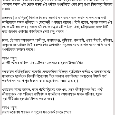
এলাকায় সকাল ৬টা থেকে সন্ধ্যা ৬টা পর্যন্ত গণপরিবহন সেবা চালু রাখার সিদ্ধান্ত নিয়েছে
সরকার।
মঙ্গলবার ( ৬ এপ্রিল) বিকালে নিজের সরকারি বাস ভবনে এক সংবাদ সম্মেলনে এ কথা
জানিয়েছেন সড়ক পরিবহন ও সেতুমন্ত্রী ওবায়দুল কাদের। তিনি বলেন, ‘বুধবার সকাল ৬টা
থেকে এটা শুরু হবে। সকাল ৬টা থেকে সন্ধ্যা ৬টা পর্যন্ত ঢাকা, চট্টগ্রামসহ সকল সিটি
করপোরেশন এলাকায় গণপরিবহন সেবা চালু থাকবে।’
ঢাকা, চট্টগ্রাম মহানগরসহ গাজীপুর, নারায়ণগঞ্জ, কুমিল্লা, রাজশাহী, খুলনা,সিলেট, বরিশাল,
রংপুর ও ময়মনসিংহ সিটি করপোরেশন এলাকাধিন সড়কগুলোতে অর্ধেক আসন খালি রেখে
গণপরিবহন চলাচল করবে।
আরও পড়ুন:
মার্কেট খোলার দাবিতে ঢাকা-চট্টগ্রাম মহাসড়কে ব্যবসায়ীদের বিােভ
লকডাউন পরিস্থিতিতে সরকারি-বেসরকারিসহ বিভিন্ন প্রতিষ্ঠানে কর্মরত ও জনসাধারণের
যাতায়াতে দুর্ভোগের বিষয়টি বিবেচনায় নিয়ে সরকার গণপরিবহনে চলাচলের বিষয়টি শর্ত
প্রতিপালন সাপেে পুনর্বিবেচনা করে অনুমোদন দেওয়া হয়েছে।
ওবায়দুল কাদের জানান, বাসে প্রতি ট্রিপের শুরু এবং শেষে জীবাণুনাশক দিয়ে গাড়ী
জীবাণুমুক্ত এবং পরিবহন সংশ্লিষ্ট ও যাত্রীদের বাধ্যতামূলক মাস্ক পরিধান, হ্যান্ড
স্যানিটাইজার ব্যবহার নিশ্চিত করতে হবে।
আরও পড়ুন:
দেশে করোনায় শনাক্ত ও মৃত্যুর সব রেকর্ড ভেঙে গেলো