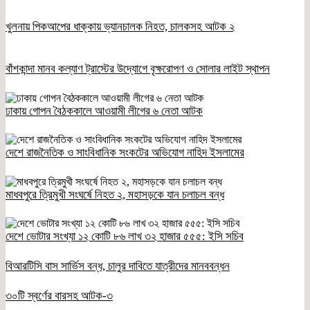
খুলনায় পিকআপের ধাক্কায় ভ্যানচালক নিহত, চালকসহ আটক ২
বাঁশকান্দা মানব কল্যাণ ট্রাস্টের উদ্যোগে বৃক্ষরোপণ ও সোলার লাইট স্থাপন
ঢাকায় গোপন বৈঠককালে আওয়ামী লীগের ৬ নেতা আটক
দেশে রাজনৈতিক ও সাংবিধানিক সংকটের অভিযোগ নাহিদ ইসলামের
মাধবপুরে ত্রিমুখী সংঘর্ষে নিহত ২, মহাসড়কে যান চলাচল বন্ধ
দেশে ভোটার সংখ্যা ১২ কোটি ৮৬ লাখ ৩২ হাজার ৫৫৫: ইসি সচিব
বিআরটিসি বাস সার্ভিস বন্ধ, চালুর দাবিতে যাত্রীদের মানববন্ধন
৩০টি স্বর্ণের বারসহ আটক-৩