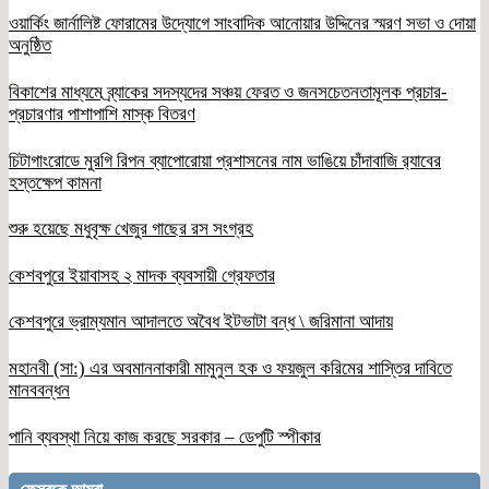
ওয়ার্কিং জার্নালিষ্ট ফোরামের উদ্যোগে সাংবাদিক আনোয়ার উদ্দিনের স্মরণ সভা ও দোয়া
অনুষ্ঠিত
বিকাশের মাধ্যমে ব্র্যাকের সদস্যদের সঞ্চয় ফেরত ও জনসচেতনতামূলক প্রচার-
প্রচারণার পাশাপাশি মাস্ক বিতরণ
চিটাগাংরোডে মুরগি রিপন ব্যাপোরোয়া প্রশাসনের নাম ভাঙিয়ে চাঁদাবাজি র‌্যাবের
হস্তক্ষেপ কামনা
শুরু হয়েছে মধুবৃক্ষ খেজুর গাছের রস সংগ্রহ
কেশবপুরে ইয়াবাসহ ২ মাদক ব্যবসায়ী গ্রেফতার
কেশবপুরে ভ্রাম্যমান আদালতে অবৈধ ইটভাটা বন্ধ \ জরিমানা আদায়
মহানবী (সা:) এর অবমাননাকারী মামুনুল হক ও ফয়জুল করিমের শাস্তির দাবিতে
মানববন্ধন
পানি ব্যবস্থা নিয়ে কাজ করছে সরকার – ডেপুটি স্পীকার