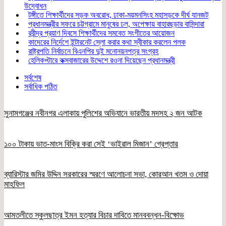
উদ্বোধন
টঙ্গীতে শিক্ষার্থীদের সড়ক অবরোধ, ঢাকা-ময়মনসিংহ মহাসড়কে দীর্ঘ যানজট
প্রধানমন্ত্রীর সফরে চট্টগ্রামে মানুষের ঢল, অপেক্ষায় বাহারছড়ার বাসিন্দারা
রবীন্দ্র প্রয়াণ দিবসে শিক্ষার্থীদের সমবেত সংগীতের আয়োজন
কাদেরের নির্দেশে ইন্টারনেট স্লো করার কথা স্বীকার করলেন পলক
রাষ্ট্রপতি নির্বাচনে বিএনপির দুই মনোনয়নপত্র সংগ্রহ
হেলিকপ্টারে কক্সবাজারের উদ্দেশে রওনা দিয়েছেন প্রধানমন্ত্রী
সর্বশেষ
সর্বাধিক পঠিত
সুনামগঞ্জের নবীনগর এলাকায় পুলিশের অভিযানে ভারতীয় মদসহ ২ জন আটক
১০০ টাকায় ভাত-মাংস বিক্রি করা সেই ‘ভাইরাল মিজান’ গ্রেপ্তার
ব্যারিস্টার জমির উদ্দিন সরকারের স্মরণে আলোচনা সভা, কোরআন খতম ও দোয়া
মাহফিল
আমতলীতে স্কুলছাত্র ইমন হত্যার বিচার দাবিতে মানববন্ধন-বিক্ষোভ