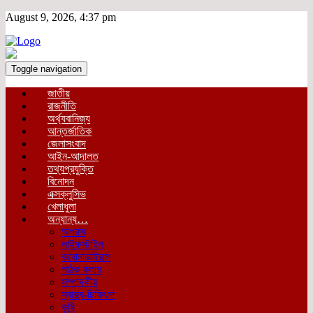
August 9, 2026, 4:37 pm
Toggle navigation
জাতীয়
রাজনীতি
অর্থ্যবানিজ্য
আন্তর্জাতিক
জেলাসংবাদ
আইন-আদালত
তথ্যপ্রযুক্তি
বিনোদন
এক্সক্লুসিভ
খেলাধুলা
অন্যান্য…
অপরাধ
লাইফস্টাইল
করোনাভাইরাস
পাঠক কলাম
সম্পাদকীয়
স্বাস্থ্য-চিকিৎসা
কৃষি