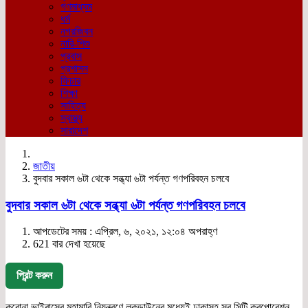
গণমাধ্যম
ধর্ম
নগরজিবন
নারি-শিশু
প্রবাস
প্রশাসন
ফিচার
শিক্ষা
সাহিত্য
স্বাস্থ্য
সারাদেশ
জাতীয়
বুদবার সকাল ৬টা থেকে সন্ধ্যা ৬টা পর্যন্ত গণপরিবহন চলবে
বুদবার সকাল ৬টা থেকে সন্ধ্যা ৬টা পর্যন্ত গণপরিবহন চলবে
আপডেটের সময় : এপ্রিল, ৬, ২০২১, ১২:০৪ অপরাহ্ণ
621 বার দেখা হয়েছে
প্রিন্ট করুন
করোনা ভাইরাসের মহামারি নিয়ন্ত্রণে লকডাউনের মধ্যেই ঢাকাসহ সব সিটি করপোরেশন