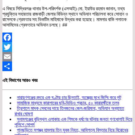
এ বিষয়ে সিদ্ধিরগঞ্জ থানার উপ-পরিদর্শক (এসআই) মো. ইয়াউর রহমান জানান, তথ্য
প্রযুক্তির সহায়তায় রাজবাড়ী জেলার বিভিন্ন স্থানে অভিযান পরিচালনা করে সোহান ও
রাসেলকে গ্রেফতার সহ ভিকটিম মাহিমাকে উদ্ধার করা হয়েছে। মামলার বাকি পলাতক
আসামিদের গ্রেফতারে অভিযান চলছে। ##
Facebook
Twitter
Email
Share
এই বিভাগের আরও খবর
নারায়ণগঞ্জের বন্দরে এক ঘণ্টায় চার ছিনতাই, অস্ত্রের মুখে জিম্মি করে লুট
সামাজিক মাধ্যমে কারাগারের ছবি-ভিডিও প্রচার, ৫০ কারারক্ষীকে তলব
ত্রিশালে মাদক সেবনের দায়ে তিনজনের জেল-জরিমানা, অভিযান অব্যাহত
রাখার ঘোষণা
সুনামগঞ্জের বুড়িস্থল এলাকায় এক শিশুকে ধর্ষণের ঘটনায় জনতা গণধোলাই দিয়ে
পুলিশে সোপর্দ
পানছড়িতে সশস্ত্র হামলায় তিন যুবক নিহত, আধিপত্য বিস্তার নিয়ে বিরোধের