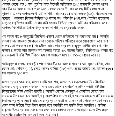
এলাকা থেকে গত ১ মাস পূর্বে অপহৃত কিশোরী মাহিমাকে (১৩) রাজবাড়ী জেলার পাংশা
থানাধীন চর আফরা নামক প্রত্যন্ত চরাঞ্চল থেকে উদ্ধার করেছে সিদ্ধিরগঞ্জ থানা
পুলিশ। এসময় অপহরনকারী দুই আসামী সোহান (২২) ও রাসেলকে (৩৬) গ্রেফতার করা
হয়েছে। শুক্রবার দিনভর সিদ্ধিরগঞ্জ থানার উপ-পরিদর্শক (এস.আই) ইয়াউর রহমানের
নেতৃত্বে পুলিশের একটি দল রাজবাড়ী জেলার বিভিন্ন স্থানে অভিযান পরিচালনা করে
অপহৃত কিশোরী মাহিমাকে উদ্ধার সহ আসামীদের গ্রেফতার করেন।
এর আগে গত ৮ জানুয়ারি হীরাঝিল এলাকা থেকে মাহিমাকে অপহরণ করা হয়। আসামি
সোহান তার ব্যবহৃত মোবাইল ফোন থেকে মাহিমার পরিবারে সাথে যোগাযোগ করে নানা
তালবাহানা করতে থাকে। পরবর্তীতে তার ফোন বন্ধ পেয়ে ভুক্তভোগীর বাবা মো. শাহ
কামাল ৪ জনের নাম উল্লেখ সহ অজ্ঞাত আরো ২/৩ জনের বিরুদ্ধে সিদ্ধিরগঞ্জ থানায় গত
৬ ফেব্রুয়ারি নারী শিশু নির্যাতন দমন ও অপহরণ মামলা (নং-১০) দায়ের করেন।
অভিযুক্তরা হলো- রাজবাড়ীর পাংশা থানাধীন চর আফরা গ্রামের মো. সুজন মানিক, তার
ছেলে মো. সোহান (২২), মেয়ে মোসাঃ তানিয়া (২৫) এবং মেয়ের জামাই মো. রাসেল (৩৬)
সহ অজ্ঞাত ২/৩ জন।
মামলা সূত্রে জানা যায়, মামলার বাদি মো. শাহ কামাল তার সন্তানদের নিয়ে হীরাঝিল
এলাকায় ভাড়ায় বসবাস করেন। তার মেয়ে মহিমা সোনারগাঁ থানাদীন পঞ্চমী ঘাট উচ্চ
বিদ্যালয়ের অষ্টম শ্রেণীর ছাত্রী। আসামি সোহান ফেসবুক ও মোবাইল ফোনে তার
মেয়েকে উত্যক্ত করে আসছিল। একপর্যায়ে সে মোবাইল ফোনের মাধ্যমে বাদির মেয়েকে
বিবাহের প্রস্তাব দেয়। তার মেয়ে প্রস্তাবে রাজী না হলে সে মাহিমাকে অপহরণ করে যে
কোন সময় উঠিয়ে নিয়ে বিবাহ করবে বলে ভয়ভীতি সহ হুমকি দিয়ে আসছিল। মাহিমা
স্কুলের উদ্দেশ্যে বাসা থেকে বের হলে বাসার সামনে রাস্তায় অবস্থানকালে উপরোক্ত
আসামীরা জোরপূর্বক অপহরণ করে নিয়ে যায়।