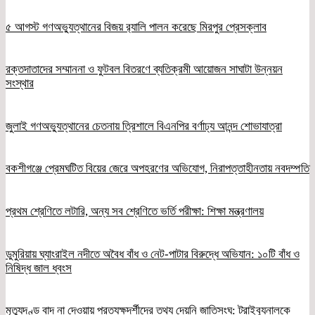
৫ আগস্ট গণঅভ্যুত্থানের বিজয় র‍্যালি পালন করেছে মিরপুর প্রেসক্লাব
রক্তদাতাদের সম্মাননা ও ফুটবল বিতরণে ব্যতিক্রমী আয়োজন সাঘাটা উন্নয়ন
সংস্থার
জুলাই গণঅভ্যুত্থানের চেতনায় ত্রিশালে বিএনপির বর্ণাঢ্য আনন্দ শোভাযাত্রা
বকশীগঞ্জে প্রেমঘটিত বিয়ের জেরে অপহরণের অভিযোগ, নিরাপত্তাহীনতায় নবদম্পতি
প্রথম শ্রেণিতে লটারি, অন্য সব শ্রেণিতে ভর্তি পরীক্ষা: শিক্ষা মন্ত্রণালয়
ডুমুরিয়ায় ঘ্যাংরাইল নদীতে অবৈধ বাঁধ ও নেট-পাটার বিরুদ্ধে অভিযান: ১০টি বাঁধ ও
নিষিদ্ধ জাল ধ্বংস
মৃত্যুদণ্ড বাদ না দেওয়ায় প্রত্যক্ষদর্শীদের তথ্য দেয়নি জাতিসংঘ: ট্রাইব্যুনালকে