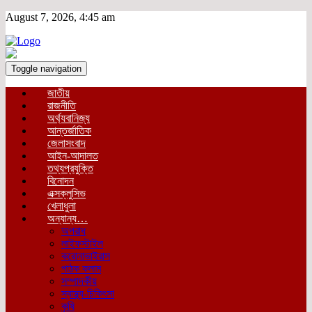
August 7, 2026, 4:45 am
Toggle navigation
জাতীয়
রাজনীতি
অর্থ্যবানিজ্য
আন্তর্জাতিক
জেলাসংবাদ
আইন-আদালত
তথ্যপ্রযুক্তি
বিনোদন
এক্সক্লুসিভ
খেলাধুলা
অন্যান্য…
অপরাধ
লাইফস্টাইল
করোনাভাইরাস
পাঠক কলাম
সম্পাদকীয়
স্বাস্থ্য-চিকিৎসা
কৃষি