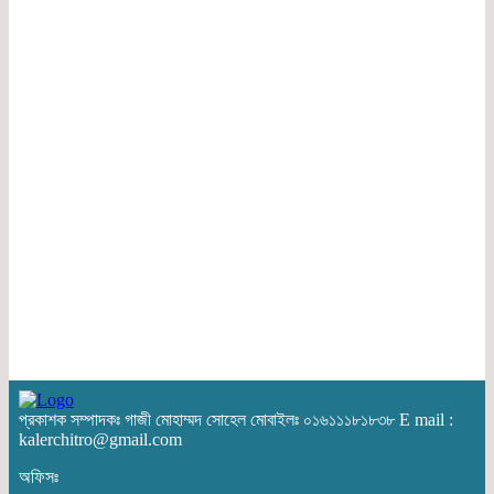
প্রকাশক সম্পাদকঃ গাজী মোহাম্মদ সোহেল মোবাইলঃ ০১৬১১১৮১৮৩৮ E mail :
kalerchitro@gmail.com
অফিসঃ