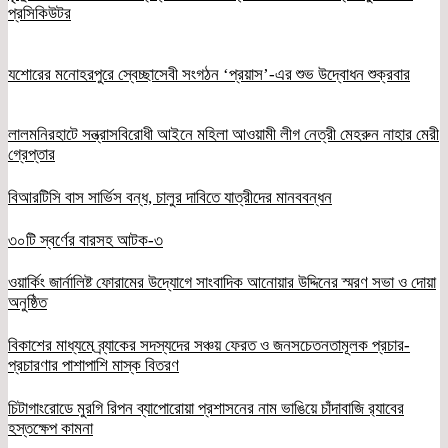
প্রসিকিউটর
যশোরের মনোহরপুরে স্বেচ্ছাসেবী সংগঠন ‘প্রয়াস’-এর শুভ উদ্বোধন শুক্রবার
লালমনিরহাটে সন্ত্রাসবিরোধী আইনে মহিলা আওয়ামী লীগ নেত্রী মেহরুন নাহার মেরী
গ্রেপ্তার
বিআরটিসি বাস সার্ভিস বন্ধ, চালুর দাবিতে যাত্রীদের মানববন্ধন
৩০টি স্বর্ণের বারসহ আটক-৩
ওয়ার্কিং জার্নালিষ্ট ফোরামের উদ্যোগে সাংবাদিক আনোয়ার উদ্দিনের স্মরণ সভা ও দোয়া
অনুষ্ঠিত
বিকাশের মাধ্যমে ব্র্যাকের সদস্যদের সঞ্চয় ফেরত ও জনসচেতনতামূলক প্রচার-
প্রচারণার পাশাপাশি মাস্ক বিতরণ
চিটাগাংরোডে মুরগি রিপন ব্যাপোরোয়া প্রশাসনের নাম ভাঙিয়ে চাঁদাবাজি র‌্যাবের
হস্তক্ষেপ কামনা