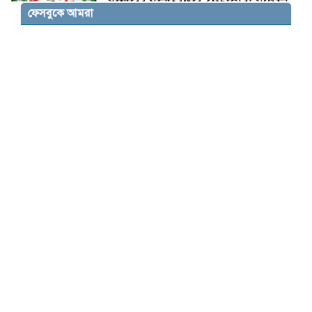
যশোরের মনোহরপুরে স্বেচ্ছাসেবী সংগঠন
ফেসবুকে আমরা
‘প্রয়াস’-এর শুভ উদ্বোধন শুক্রবার
লালমনিরহাটে সন্ত্রাসবিরোধী আইনে মহিলা
আওয়ামী লীগ নেত্রী মেহরুন নাহার মেরী
গ্রেপ্তার
জামালপুরে বিজিবির পৃথক অভিযানে
ভারতীয় মদ-কসমেটিকস জব্দ
সিদ্ধিরগঞ্জে পুলিশের অভিযানে বিভিন্ন
মামলায় গ্রেফতার ১৩
আমতলীতে স্বপ্নছোঁয়ার উদ্যোগে শিক্ষা
উপকরণ বিতরণ ও বৃক্ষরোপণ
আওয়ামী লীগের প্রবীণ নেতা মোহাম্মদ
গোলাম রব্বানী রাজনীতি ছাড়লেন