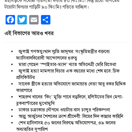
মহাসড়কে সর্বোচ্চ গতিসীমা ঘণ্টায় ৮০ কিঃ মিঃ। কিন্তু হিরো আলমের
টয়োটা ফিল্ডার গাড়িটি ৯০ কিঃ মিঃ গতিতে যাচ্ছিল।
Facebook
Twitter
Email
Share
এই বিভাগের আরও খবর
জুলাই গণঅভ্যুত্থান স্মৃতি জাদুঘর: সংস্কৃতিমন্ত্রীর বক্তব্যে
ফ্যাসিবাদবিরোধী আন্দোলনের গুরুত্ব
মারা গেছেন ‘স্পাইডার-ম্যান’ খ্যাত অভিনেত্রী মেরি রিভেরা
জুলাই হত্যা মামলার বিচার এক বছরের মধ্যে শেষ হবে: চিফ
প্রসিকিউটর
সাবেক স্ত্রীকে হত্যার অভিযোগে জামায়াত নেতা আবু বকর ছিদ্দিক
কারাগারে
শাহরুখ খানের ‘কিং’ মুক্তি পাবে বড়দিনে, হলিউডের তিন মেগা-
ব্লকবাস্টারের মুখোমুখি
ঢাকার চক্রাকার নৌপথে ওয়াটার বাস চালুর পরিকল্পনা
আল্লু আর্জুনের শৈশবের ক্রাশ শ্রীদেবী: বিয়ের দিন কান্নার কাহিনি
শেখ হাসিনাসহ ৫০ জনের বিরুদ্ধে অভিযোগপত্র, ৪৯ জনের
অব্যাহতির সুপারিশ