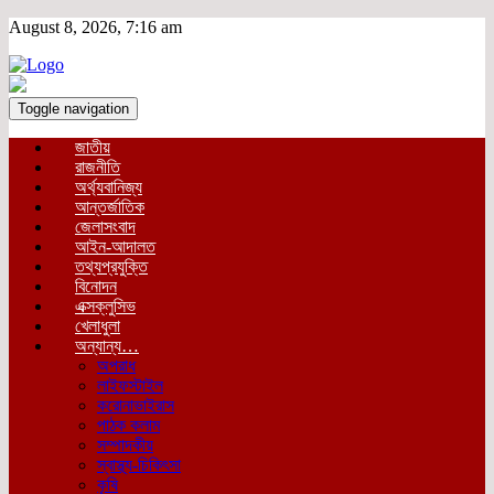
August 8, 2026, 7:16 am
Toggle navigation
জাতীয়
রাজনীতি
অর্থ্যবানিজ্য
আন্তর্জাতিক
জেলাসংবাদ
আইন-আদালত
তথ্যপ্রযুক্তি
বিনোদন
এক্সক্লুসিভ
খেলাধুলা
অন্যান্য…
অপরাধ
লাইফস্টাইল
করোনাভাইরাস
পাঠক কলাম
সম্পাদকীয়
স্বাস্থ্য-চিকিৎসা
কৃষি