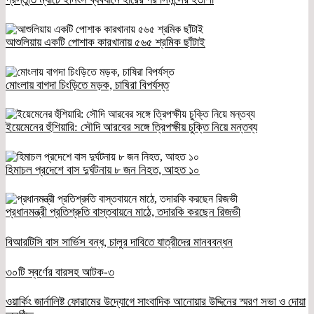
আশুলিয়ায় একটি পোশাক কারখানায় ৫৬৫ শ্রমিক ছাঁটাই
মোংলায় বাগদা চিংড়িতে মড়ক, চাষিরা বিপর্যস্ত
ইয়েমেনের হুঁশিয়ারি: সৌদি আরবের সঙ্গে ত্রিপক্ষীয় চুক্তি নিয়ে মন্তব্য
হিমাচল প্রদেশে বাস দুর্ঘটনায় ৮ জন নিহত, আহত ১০
প্রধানমন্ত্রী প্রতিশ্রুতি বাস্তবায়নে মাঠে, তদারকি করছেন রিজভী
বিআরটিসি বাস সার্ভিস বন্ধ, চালুর দাবিতে যাত্রীদের মানববন্ধন
৩০টি স্বর্ণের বারসহ আটক-৩
ওয়ার্কিং জার্নালিষ্ট ফোরামের উদ্যোগে সাংবাদিক আনোয়ার উদ্দিনের স্মরণ সভা ও দোয়া