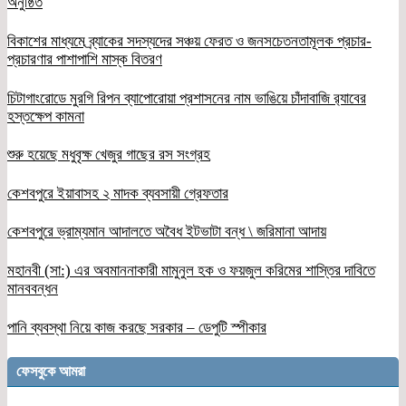
অনুষ্ঠিত
বিকাশের মাধ্যমে ব্র্যাকের সদস্যদের সঞ্চয় ফেরত ও জনসচেতনতামূলক প্রচার-
প্রচারণার পাশাপাশি মাস্ক বিতরণ
চিটাগাংরোডে মুরগি রিপন ব্যাপোরোয়া প্রশাসনের নাম ভাঙিয়ে চাঁদাবাজি র‌্যাবের
হস্তক্ষেপ কামনা
শুরু হয়েছে মধুবৃক্ষ খেজুর গাছের রস সংগ্রহ
কেশবপুরে ইয়াবাসহ ২ মাদক ব্যবসায়ী গ্রেফতার
কেশবপুরে ভ্রাম্যমান আদালতে অবৈধ ইটভাটা বন্ধ \ জরিমানা আদায়
মহানবী (সা:) এর অবমাননাকারী মামুনুল হক ও ফয়জুল করিমের শাস্তির দাবিতে
মানববন্ধন
পানি ব্যবস্থা নিয়ে কাজ করছে সরকার – ডেপুটি স্পীকার
ফেসবুকে আমরা