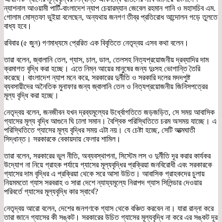
ন্যাশনাল আওয়ামী পার্টি-বাংলাদেশ ন্যাপ চেয়ারম্যান জেবেল রহমান গানি ও মহাসচিব এম.
গোলাম মোস্তফা ভুইয়া বলেছেন, অন্যথায় জনগণ তীব্র প্রতিরোধ আন্দোলন গড়ে তুলতে
বাধ্য হবে।
রবিবার (৫ জুন) গণমাধ্যমে প্রেরিত এক বিবৃতিতে নেতৃদ্বয় এসব কথা বলেন।
তারা বলেন, জ্বালানি তেল, গ্যাস, চাল, ডাল, তেলসহ নিত্যপ্রয়োজনীয় দ্রব্যাদির দাম
ক্রমাগত বৃদ্ধি করা হচ্ছে। এতে নিম্ন আয়ের মানুষের জন্য দুঃসহ ভোগান্তি তৈরি
করেছে। বাংলাদেশ ন্যাপ মনে করে, সরকারের দুর্নীতি ও সরকারি দলের মদদপুষ্ট
ব্যবসায়ীদের অনৈতিক মুনাফার জন্য জ্বালানি তেল ও নিত্যপ্রয়োজনীয় জিনিসপত্রের
মূল্য বৃদ্ধি করা হচ্ছে।
নেতৃদ্বয় বলেন, জনজীবন যখন দ্রব্যমূল্যের উর্ধ্বোগতিতে জড়জড়িত, সে সময় আবাসিক
গ্যাসের মূল্য বৃদ্ধি আগুনে ঘি ঢালা সমান। বৈশ্বিক পরিস্থিতিতে চরম অসময় যাচ্ছে। এ
পরিস্থিতিতে গ্যাসের মূল্য বৃদ্ধির সময় এটা নয়। যে চেষ্টা হচ্ছে, সেটি আত্মঘাতী
সিদ্ধান্ত। সরকারকে বেকায়দায় ফেলার শামিল।
তারা বলেন, সরকারের ভুল নীতি, অব্যবস্থাপনা, সিস্টেম লস ও দুর্নীতি দূর করার কার্যকর
উদ্যোগ না নিয়ে গ্রাহক পর্যায়ে গ্যাসের মূল্যবৃদ্ধির প্রক্রিয়া জনবিরোধী এবং সরকারকে
গ্যাসের দাম বৃদ্ধির এ প্রক্রিয়া থেকে সরে আসা উচিত। আবাসিক গ্রাহকদের চুলায়
নিয়মমতো গ্যাস সরবরাহ ও সারা দেশে ন্যায্যমূল্যে নিরাপদ গ্যাস সিলিন্ডার দেওয়ার
পরিবর্তে গ্যাসের মূল্যবৃদ্ধি কার স্বার্থে?
নেতৃদ্বয় আরো বলেন, দেশের জনগণকে গ্যাস থেকে বঞ্চিত করবেন না। যারা রান্না করে
তারা জানে গ্যাসের কী সঙ্কট। সরকারের উচিত গ্যাসের মূল্যবৃদ্ধি না করে এর সঙ্কট দূর