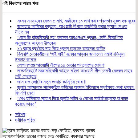
এই বিভাগের আরও খবর
সংসদ সদস্যদের বেতন ৫ লাখ, মন্ত্রীদের ১০ লাখ করার প্রস্তাব নুরুল হক নুরের
জামায়াত আমিরের বক্তব্য: আওয়ামী লীগকে রাজনীতি করার সুযোগ দেওয়া
উচিত নয়
‘জেন জি রাষ্ট্রবিরোধী নয়’ বললেন আরএসএস প্রধান, মোদী-বিজেপিকে
অনুসরণের আহ্বান দীপকের
১৭ বছরে ব্যর্থতার দায় নিয়ে প্রশ্ন তুললেন তাজনূভা জাবীন
বিএনপি নেতাকর্মীদের ‘খাই খাই’ বন্ধের আহ্বান জানালেন এমপি রফিকুল
ইসলাম জামাল
গোপালগঞ্জে আওয়ামী লীগের ১৫ নেতার পদত্যাগের ঘোষণা
লালমনিরহাটে সন্ত্রাসবিরোধী আইনে মহিলা আওয়ামী লীগ নেত্রী মেহরুন নাহার
মেরী গ্রেপ্তার
জামায়াত জোটের নতুন লংমার্চ কর্মসূচির ঘোষণা
জুলাই আন্দোলনে সাংস্কৃতিক কর্মীদের অবদান ইতিহাসে স্বর্ণাক্ষরে লেখা থাকবে:
বিএনপি নেতা
‘শেখ হাসিনাকে সুযোগ দিয়ে জুলাই শহীদ ও দেশের সার্বভৌমত্বকে অপমান
করেছে ভারত’
সর্বশেষ
সর্বাধিক পঠিত
ব্রাহ্মণবাড়িয়ায় ডাবের বাজার দেড় কোটিতে, ব্যবসার প্রসার