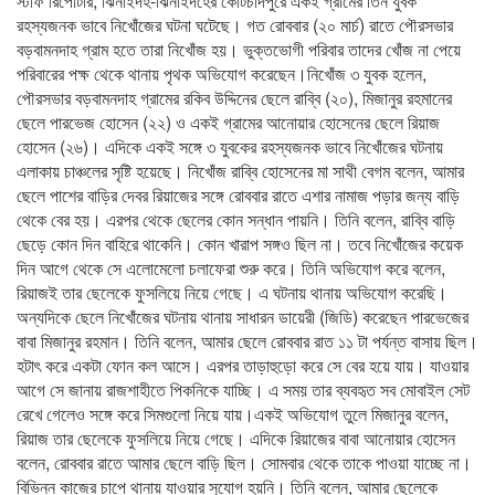
স্টাফ রিপোর্টার, ঝিনাইদহ-ঝিনাইদহের কোটচাঁদপুরে একই গ্রামের তিন যুবক
রহস্যজনক ভাবে নিখোঁজের ঘটনা ঘটেছে। গত রোববার (২০ মার্চ) রাতে পৌরসভার
বড়বামনদাহ গ্রাম হতে তারা নিখোঁজ হয়। ভুক্তভোগী পরিবার তাদের খোঁজ না পেয়ে
পরিবারের পক্ষ থেকে থানায় পৃথক অভিযোগ করেছেন।নিখোঁজ ৩ যুবক হলেন,
পৌরসভার বড়বামনদাহ গ্রামের রকিব উদ্দিনের ছেলে রাব্বি (২০), মিজানুর রহমানের
ছেলে পারভেজ হোসেন (২২) ও একই গ্রামের আনোয়ার হোসেনের ছেলে রিয়াজ
হোসেন (২৬)। এদিকে একই সঙ্গে ৩ যুবকের রহস্যজনক ভাবে নিখোঁজের ঘটনায়
এলাকায় চাঞ্চলের সৃষ্টি হয়েছে। নিখোঁজ রাব্বি হোসেনের মা সাথী বেগম বলেন, আমার
ছেলে পাশের বাড়ির দেবর রিয়াজের সঙ্গে রোববার রাতে এশার নামাজ পড়ার জন্য বাড়ি
থেকে বের হয়। এরপর থেকে ছেলের কোন সন্ধান পায়নি। তিনি বলেন, রাব্বি বাড়ি
ছেড়ে কোন দিন বাহিরে থাকেনি। কোন খারাপ সঙ্গও ছিল না। তবে নিখোঁজের কয়েক
দিন আগে থেকে সে এলোমেলো চলাফেরা শুরু করে। তিনি অভিযোগ করে বলেন,
রিয়াজই তার ছেলেকে ফুসলিয়ে নিয়ে গেছে। এ ঘটনায় থানায় অভিযোগ করেছি।
অন্যদিকে ছেলে নিখোঁজের ঘটনায় থানায় সাধারন ডায়েরী (জিডি) করেছেন পারভেজের
বাবা মিজানুর রহমান। তিনি বলেন, আমার ছেলে রোববার রাত ১১ টা পর্যন্ত বাসায় ছিল।
হটাৎ করে একটা ফোন কল আসে। এরপর তাড়াহুড়ো করে সে বের হয়ে যায়। যাওয়ার
আগে সে জানায় রাজশাহীতে পিকনিকে যাচ্ছি। এ সময় তার ব্যবহৃত সব মোবাইল সেট
রেখে গেলেও সঙ্গে করে সিমগুলো নিয়ে যায়।একই অভিযোগ তুলে মিজানুর বলেন,
রিয়াজ তার ছেলেকে ফুসলিয়ে নিয়ে গেছে। এদিকে রিয়াজের বাবা আনোয়ার হোসেন
বলেন, রোববার রাতে আমার ছেলে বাড়ি ছিল। সোমবার থেকে তাকে পাওয়া যাচ্ছে না।
বিভিন্ন কাজের চাপে থানায় যাওয়ার সুযোগ হয়নি। তিনি বলেন, আমার ছেলেকে