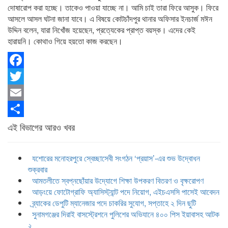
দোষারোপ করা হচ্ছে। তাকেও পাওয়া যাচ্ছে না। আমি চাই তারা ফিরে আসুক। ফিরে
আসলে আসল ঘটনা জানা যাবে। এ বিষয়ে কোটচাঁদপুর থানার অফিসার ইনচার্জ মঈন
উদ্দিন বলেন, যারা নিখোঁজ হয়েছেন, প্রত্যেকের প্রাপ্ত বয়স্ক। এদের কেই
হারায়নি। কোথাও গিয়ে হয়তো কাজ করছেন।
Facebook
Twitter
Email
Share
এই বিভাগের আরও খবর
যশোরের মনোহরপুরে স্বেচ্ছাসেবী সংগঠন ‘প্রয়াস’-এর শুভ উদ্বোধন
শুক্রবার
আমতলীতে স্বপ্নছোঁয়ার উদ্যোগে শিক্ষা উপকরণ বিতরণ ও বৃক্ষরোপণ
আড়ংয়ে ফোটোগ্রাফি অ্যাসিস্ট্যান্ট পদে নিয়োগ, এইচএসসি পাসেই আবেদন
ব্র্যাকের ডেপুটি ম্যানেজার পদে চাকরির সুযোগ, সপ্তাহে ২ দিন ছুটি
সুনামগঞ্জের দিরাই বাসস্ট্রেশনে পুলিশের অভিযানে ৪০০ পিস ইয়াবাসহ আটক
২