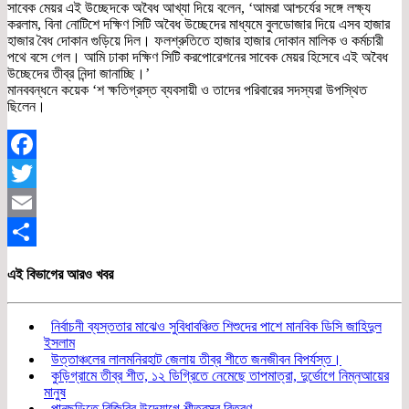
সাবেক মেয়র এই উচ্ছেদকে অবৈধ আখ্যা দিয়ে বলেন, ‘আমরা আশ্চর্যের সঙ্গে লক্ষ্য
করলাম, বিনা নোটিশে দক্ষিণ সিটি অবৈধ উচ্ছেদের মাধ্যমে বুলডোজার দিয়ে এসব হাজার
হাজার বৈধ দোকান গুড়িয়ে দিল। ফলশ্রুতিতে হাজার হাজার দোকান মালিক ও কর্মচারী
পথে বসে গেল। আমি ঢাকা দক্ষিণ সিটি করপোরেশনের সাবেক মেয়র হিসেবে এই অবৈধ
উচ্ছেদের তীব্র নিন্দা জানাচ্ছি।’
মানববন্ধনে কয়েক ‘শ ক্ষতিগ্রস্ত ব্যবসায়ী ও তাদের পরিবারের সদস্যরা উপস্থিত
ছিলেন।
Facebook
Twitter
Email
Share
এই বিভাগের আরও খবর
নির্বাচনী ব্যস্ততার মাঝেও সুবিধাবঞ্চিত শিশুদের পাশে মানবিক ডিসি জাহিদুল
ইসলাম
উত্তাঞ্চলের লালমনিরহাট জেলায় তীব্র শীতে জনজীবন বিপর্যস্ত।
কুড়িগ্রামে তীব্র শীত, ১২ ডিগ্রিতে নেমেছে তাপমাত্রা, দুর্ভোগে নিম্নআয়ের
মানুষ
পানছড়িতে বিজিবির উদ্যোগে শীতবস্ত্র বিতরণ