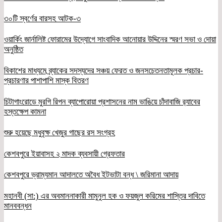
৩০টি স্বর্ণের বারসহ আটক-৩
ওয়ার্কিং জার্নালিষ্ট ফোরামের উদ্যোগে সাংবাদিক আনোয়ার উদ্দিনের স্মরণ সভা ও দোয়া
অনুষ্ঠিত
বিকাশের মাধ্যমে ব্র্যাকের সদস্যদের সঞ্চয় ফেরত ও জনসচেতনতামূলক প্রচার-
প্রচারণার পাশাপাশি মাস্ক বিতরণ
চিটাগাংরোডে মুরগি রিপন ব্যাপোরোয়া প্রশাসনের নাম ভাঙিয়ে চাঁদাবাজি র‌্যাবের
হস্তক্ষেপ কামনা
শুরু হয়েছে মধুবৃক্ষ খেজুর গাছের রস সংগ্রহ
কেশবপুরে ইয়াবাসহ ২ মাদক ব্যবসায়ী গ্রেফতার
কেশবপুরে ভ্রাম্যমান আদালতে অবৈধ ইটভাটা বন্ধ \ জরিমানা আদায়
মহানবী (সা:) এর অবমাননাকারী মামুনুল হক ও ফয়জুল করিমের শাস্তির দাবিতে
মানববন্ধন