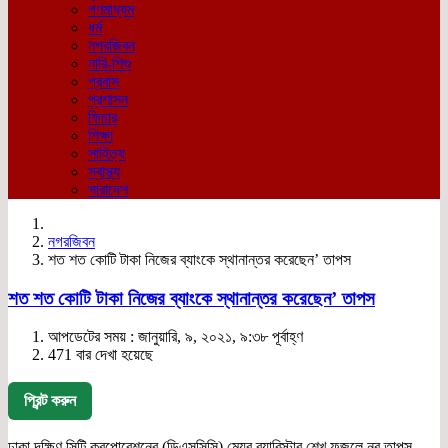
গণমাধ্যম
ধর্ম
নগরজিবন
নারি-শিশু
প্রবাস
প্রশাসন
ফিচার
শিক্ষা
সাহিত্য
স্বাস্থ্য
সারাদেশ
নগরজিবন
শত শত কোটি টাকা নিজের ব্যাংকে স্থানান্তর করেছেন’ তাপস
শত শত কোটি টাকা নিজের ব্যাংকে স্থানান্তর করেছেন’ তাপস
আপডেটের সময় : জানুয়ারি, ৯, ২০২১, ৯:৩৮ পূর্বাহ্ণ
471 বার দেখা হয়েছে
প্রিন্ট করুন
ঢাকা দক্ষিণ সিটি করপোরেশনের (ডিএসসিসি) মেয়র ব্যারিস্টার শেখ ফজলে নূর তাপস