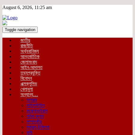
August 6, 2026, 11:25 am
Toggle navigation
জাতীয়
রাজনীতি
অর্থ্যবানিজ্য
আন্তর্জাতিক
জেলাসংবাদ
আইন-আদালত
তথ্যপ্রযুক্তি
বিনোদন
এক্সক্লুসিভ
খেলাধুলা
অন্যান্য…
অপরাধ
লাইফস্টাইল
করোনাভাইরাস
পাঠক কলাম
সম্পাদকীয়
স্বাস্থ্য-চিকিৎসা
কৃষি