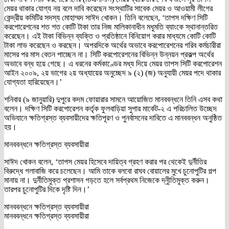
মেয়র থাকার যোগ্য নয় বলে দাবি করেছেন সংস্থাটির সাবেক মেয়র ও আওয়ামী লীগের
কেন্দ্রীয় কমিটির সদস্য মোহাম্মদ সাঈদ খোকন। তিনি বলেছেন, ‘তাপস দক্ষিণ সিটি
করপোরেশনের শত শত কোটি টাকা তার নিজ মালিকানাধীন মধুমতি ব্যাংকে স্থানান্তরিত
করেছেন। এই টাকা বিভিন্ন ব্যক্তি ও প্রতিষ্ঠানে বিনিয়োগ করার মাধ্যমে কোটি কোটি
টাকা লাভ করেছেন ও করছেন। অপরদিকে অর্থের অভাবে করপোরেশনের গরিব কর্মচারীরা
মাসের পর মাস বেতন পাচ্ছেন না। সিটি করপোরেশনের বিভিন্ন উন্নয়ন প্রকল্প অর্থের
অভাবে বন্ধ হয়ে গেছে। এ ধরনের কর্মকাণ্ডের মধ্য দিয়ে মেয়র তাপস সিটি করপোরেশন
আইন ২০০৯, ২য় ভাগের ২য় অধ্যায়ের অনুচ্ছেদ ৯ (২) (জ) অনুযায়ী মেয়র পদে থাকার
যোগ্যতা হারিয়েছেন।’
শনিবার (৯ জানুয়ারি) দুপুরে কদম ফোয়ারার সামনে আয়োজিত মানববন্ধনে তিনি এসব কথা
বলেন। দক্ষিণ সিটি করপোরেশন কর্তৃক ফুলবাড়িয়া সুপার মার্কেট-২ এ পরিচালিত উচ্ছেদ
অভিযানে ক্ষতিগ্রস্ত ব্যবসায়ীদের ক্ষতিপূরণ ও পুনর্বাসনের দাবিতে এ মানববন্ধন অনুষ্ঠিত
হয়।
মানববন্ধনে ক্ষতিগ্রস্ত ব্যবসায়ীরা
সাঈদ খোকন বলেন, ‘তাপস মেয়র হিসেবে দায়িত্ব গ্রহণ করার পর থেকেই দুর্নীতির
বিরুদ্ধে গলাবাজি করে চলেছেন। আমি তাকে বলবো রাঘব বোয়ালের মুখে চুনোপুটির গল্প
মানায় না। দুর্নীতিমুক্ত প্রশাসন গড়তে হলে সর্বপ্রথম নিজেকে দ্নুীতিমুক্ত করুন।
তারপর চুনোপুটির দিকে দৃষ্টি দিন।’
মানববন্ধনে ক্ষতিগ্রস্ত ব্যবসায়ীরা
মানববন্ধনে ক্ষতিগ্রস্ত ব্যবসায়ীরা