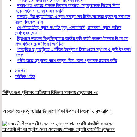
নারায়ণগঞ্জ শহরের যানজট নিরসনে আবারো স্বেচ্ছাসেবক নিয়োগ দিলো
বিকেএমইএ ও চেম্বার অব কমার্স
যানজট, নিরাপত্তাহীনতা ও দূষণ সমস্যা সহ চিকিৎসাসেবার দুরবস্থা সমাধানে
দ্রুত পদক্ষেপ দাবি
শেখদীতে তীব্র গ্যাস সংকটে ক্ষুব্ধ এলাকাবাসী, রায়েরবাগ গ্যাস অফিস
ঘেরাওয়ের ঘোষণা
ত্রিশালে নজরুল বিশ্ববিদ্যালয়ে জাতীয় কবি কাজী নজরুল ইসলাম বিএনএফ
শিক্ষাবৃত্তির চেক বিতরণ অনুষ্ঠিত
পানছড়ির দুধুকছড়িতে ৩ বিজির উদ্যোগে টিউবওয়েল স্থাপন ও কৃষি উপকরণ
বিতরণ
গভীর রাতে দুস্থদের পাশে কম্বল নিয়ে জেলা প্রশাসক রায়হান কবির
সর্বশেষ
সর্বাধিক পঠিত
সিদ্ধিরগঞ্জে পুলিশের অভিযানে বিভিন্ন মামলায় গ্রেফতার ১৩
আমতলীতে স্বপ্নছোঁয়ার উদ্যোগে শিক্ষা উপকরণ বিতরণ ও বৃক্ষরোপণ
আওয়ামী লীগের প্রবীণ নেতা মোহাম্মদ গোলাম রব্বানী রাজনীতি ছাড়লেন