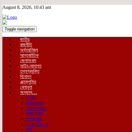
August 8, 2026, 10:43 am
Toggle navigation
জাতীয়
রাজনীতি
অর্থ্যবানিজ্য
আন্তর্জাতিক
জেলাসংবাদ
আইন-আদালত
তথ্যপ্রযুক্তি
বিনোদন
এক্সক্লুসিভ
খেলাধুলা
অন্যান্য…
অপরাধ
লাইফস্টাইল
করোনাভাইরাস
পাঠক কলাম
সম্পাদকীয়
স্বাস্থ্য-চিকিৎসা
কৃষি