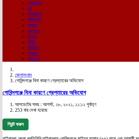
গণমাধ্যম
ধর্ম
নগরজিবন
নারি-শিশু
প্রবাস
প্রশাসন
ফিচার
শিক্ষা
সাহিত্য
স্বাস্থ্য
সারাদেশ
জেলাসংবাদ
গোবিন্দগঞ্জে বিনা কারণে গ্রেপ্তারের অভিযোগ
গোবিন্দগঞ্জে বিনা কারণে গ্রেপ্তারের অভিযোগ
আপডেটের সময় : আগস্ট, ২৮, ২০২১, ১১:১২ পূর্বাহ্ণ
253 বার দেখা হয়েছে
প্রিন্ট করুন
গাইবান্ধা জেলা প্রতিনিধি:গাইবান্ধার গোবিন্দগঞ্জে সাইদুর রহমান (৫৫) নামে এক আসামী ধরা