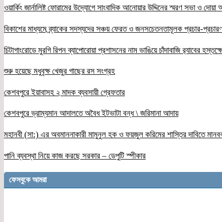
ওয়ার্কিং জার্নালিষ্ট ফোরামের উদ্যোগে সাংবাদিক আনোয়ার উদ্দিনের স্মরণ সভা ও দোয়া অন
বিকাশের মাধ্যমে ব্র্যাকের সদস্যদের সঞ্চয় ফেরত ও জনসচেতনতামূলক প্রচার-প্রচারণ
চিটাগাংরোডে মুরগি রিপন ব্যাপোরোয়া প্রশাসনের নাম ভাঙিয়ে চাঁদাবাজি র‌্যাবের হস্তক্
শুরু হয়েছে মধুবৃক্ষ খেজুর গাছের রস সংগ্রহ
কেশবপুরে ইয়াবাসহ ২ মাদক ব্যবসায়ী গ্রেফতার
কেশবপুরে ভ্রাম্যমান আদালতে অবৈধ ইটভাটা বন্ধ \ জরিমানা আদায়
মহানবী (সা:) এর অবমাননাকারী মামুনুল হক ও ফয়জুল করিমের শাস্তির দাবিতে মানব
পানি ব্যবস্থা নিয়ে কাজ করছে সরকার – ডেপুটি স্পীকার
ফেসবুকে আমরা