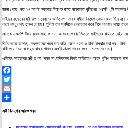
জানা গেছে, গত ২৭ আগষ্ট শুক্রবার দিবাগত রাতে গাইবান্ধা পুলিশের এএসপি (সি সার্কেল) 
সাইদুর রহমানের স্ত্রী কল্পনা বেগমের অভিযোগ, তার স্বামীর বিরুদ্ধে কোন মামলা ছিল 
নামে ভাংচুর সহ তান্ডব চালায়। পুলিশ তার স্বামীকে গ্রেপ্তার করে নিয়ে যাওয়ার সময়
এদিকে এএসপি উদয় কুমার সাহা জানান, অভিযোগের ভিত্তিতে সাইদুরের বাড়িতে রেইড দেয়
তিনি আরো জানান, গ্রেপ্তারের সময় তার বাড়ি থেকে গহনা ও টাকা উদ্ধার করা হয়। টাকা 
বাদী হয়ে ৪০৬ ও ৪২০ ধারায় শনিবার একটি মামলা দায়ের করে। মামলা নং ৩৯।
এদিকে, সাইদুরের স্ত্রী কল্পনা বেগম সাংবাদিকদের নিকট অভিযোগ করেন পুলিশ সাজানো মামল
Facebook
Twitter
Email
Share
এই বিভাগের আরও খবর
যশোরের মনোহরপুরে স্বেচ্ছাসেবী সংগঠন ‘প্রয়াস’-এর শুভ উদ্বোধন শুক্রবার