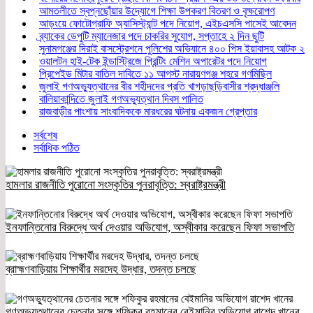
আমতলীতে স্বপ্নছোঁয়ার উদ্যোগে শিক্ষা উপকরণ বিতরণ ও বৃক্ষরোপণ
আড়ংয়ে ফোটোগ্রাফি অ্যাসিস্ট্যান্ট পদে নিয়োগ, এইচএসসি পাসেই আবেদন
ব্র্যাকের ডেপুটি ম্যানেজার পদে চাকরির সুযোগ, সপ্তাহে ২ দিন ছুটি
সুনামগঞ্জের দিরাই বাসস্ট্রেশনে পুলিশের অভিযানে ৪০০ পিস ইয়াবাসহ আটক ২
ওয়ালটন হাই-টেক ইন্ডাস্ট্রিজে প্রিন্টিং মেশিন অপারেটর পদে নিয়োগ
প্রিপেইড মিটার বাতিল দাবিতে ১১ আগস্ট নারায়ণগঞ্জ শহরে গণমিছিল
জুলাই গণঅভ্যুত্থানের বীর শহীদদের প্রতি খাগড়াছড়িবাসীর শ্রদ্ধাঞ্জলি
বালিয়াকান্দিতে জুলাই গণঅভ্যুত্থান দিবস পালিত
রাজবাড়ীর পাংশায় সাংবাদিককে মারধরের ঘটনায় একজন গ্রেপ্তার
সর্বশেষ
সর্বাধিক পঠিত
হামলার রাজনীতি পুরোনো সংস্কৃতির পুনরাবৃত্তি: স্বরাষ্ট্রমন্ত্রী
ইনফান্তিনোর বিরুদ্ধে অর্থ দেওয়ার অভিযোগ, অস্বীকার করেছেন ফিফা সভাপতি
ব্রাহ্মণবাড়িয়ায় শিক্ষার্থীর মরদেহ উদ্ধার, তদন্ত চলছে
গণঅভ্যুত্থানের চেতনার সঙ্গে শফিকুর রহমানের বেইমানির অভিযোগ রাশেদ খানের