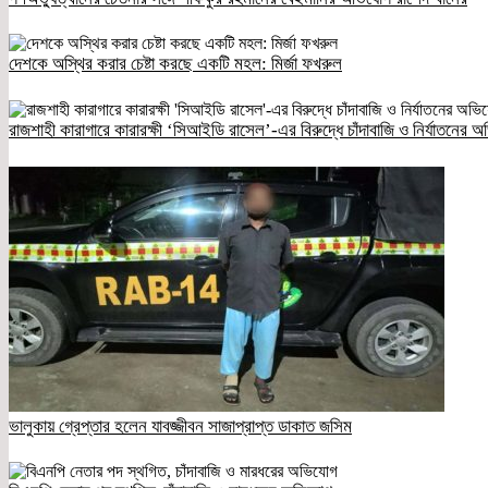
দেশকে অস্থির করার চেষ্টা করছে একটি মহল: মির্জা ফখরুল
রাজশাহী কারাগারে কারারক্ষী ‘সিআইডি রাসেল’-এর বিরুদ্ধে চাঁদাবাজি ও নির্যাতনের 
ভালুকায় গ্রেপ্তার হলেন যাবজ্জীবন সাজাপ্রাপ্ত ডাকাত জসিম