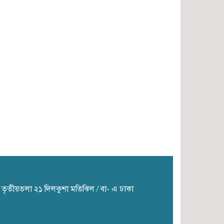
জগন্নাথ বিশ্ববিদ্যালয়ে ভর্তি
আবেদনের জিপিএ শর্তে পরিবর্তন
সালমান শাহ হত্যা মামলায় খলনায়ক
ডন আটক
ার তৃতীয়তলা ২১ দিলকুশা মতিঝিল / বা- এ ঢাকা