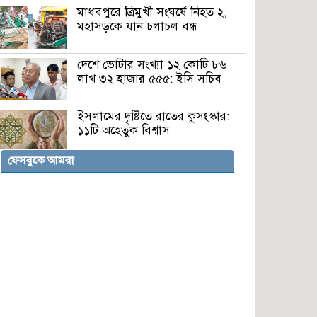
মাধবপুরে ত্রিমুখী সংঘর্ষে নিহত ২,
মহাসড়কে যান চলাচল বন্ধ
দেশে ভোটার সংখ্যা ১২ কোটি ৮৬
লাখ ৩২ হাজার ৫৫৫: ইসি সচিব
ইসলামের দৃষ্টিতে রাতের কুসংস্কার:
১১টি অহেতুক বিশ্বাস
ফেসবুকে আমরা
প্রধানমন্ত্রীর সতর্কবার্তা: শান্তি-শৃঙ্খলা
নষ্টকারীদের বিরুদ্ধে সবাইকে সচেতন
থাকার আহ্বান
দেশের ভাগ্য পরিবর্তনই এখন একমাত্র
লক্ষ্য: প্রধানমন্ত্রী
সিরিয়ার কুনেইত্রায় ইসরায়েলি
সামরিক তৎপরতা, স্থানীয়দের মধ্যে
উদ্বেগ