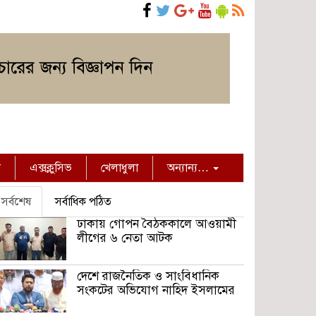
ন
এক্সক্লুসিভ
খেলাধুলা
অন্যান্য…
সর্বশেষ
সর্বাধিক পঠিত
ঢাকায় গোপন বৈঠককালে আওয়ামী
লীগের ৬ নেতা আটক
দেশে রাজনৈতিক ও সাংবিধানিক
সংকটের অভিযোগ নাহিদ ইসলামের