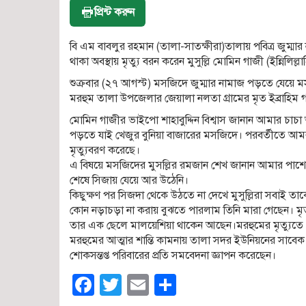
প্রিন্ট করুন
বি এম বাবলুর রহমান (তালা-সাতক্ষীরা)তালায় পবিত্র জুম্ম
থাকা অবস্থায় মৃত্যু বরন করেন মুসুল্লি মোমিন গাজী (ইন্নিলিল্ল
শুক্রবার (২৭ আগস্ট) মসজিদে জুম্মার নামাজ পড়তে যেয়ে মস
মরহুম তালা উপজেলার জেয়ালা নলতা গ্রামের মৃত ইব্রাহিম 
মোমিন গাজীর ভাইপো শাহাবুদ্দিন বিশ্বাস জানান আমার চাচ
পড়তে যাই খেজুর বুনিয়া বাজারের মসজিদে। পরবর্তীতে আম
মৃত্যুবরণ করেছে।
এ বিষয়ে মসজিদের মুসল্লির রমজান শেখ জানান আমার পাশে ম
শেষে সিজায় যেয়ে আর উঠেনি।
কিছুক্ষণ পর সিজদা থেকে উঠতে না দেখে মুসুল্লিরা সবাই তা
কোন নড়াচড়া না করায় বুঝতে পারলাম তিনি মারা গেছেন। মৃ
তার এক ছেলে মালয়েশিয়া থাকেন আছেন।মরহুমের মৃত্যুতে
মরহুমের আত্মার শান্তি কামনায় তালা সদর ইউনিয়নের সাবে
শোকসন্তপ্ত পরিবারের প্রতি সমবেদনা জ্ঞাপন করেছেন।
Facebook
Twitter
Email
Share