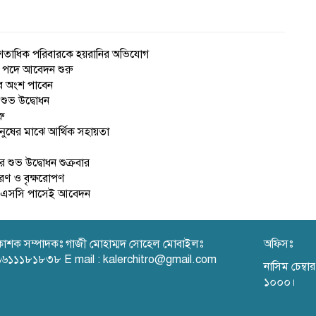
েকে শতাধিক পরিবারকে হয়রানির অভিযোগ
েটর পদে আবেদন শুরু
ার অংশ পাবেন
 শুভ উদ্বোধন
ু
নুষের মাঝে আর্থিক সহায়তা
 শুভ উদ্বোধন শুক্রবার
রণ ও বৃক্ষরোপণ
 এইচএসসি পাসেই আবেদন
রকাশক সম্পাদকঃ গাজী মোহাম্মদ সোহেল মোবাইলঃ
অফিসঃ
৬১১১৮১৮৩৮ E mail : kalerchitro@gmail.com
নাসিম চেম্ব
১০০০।