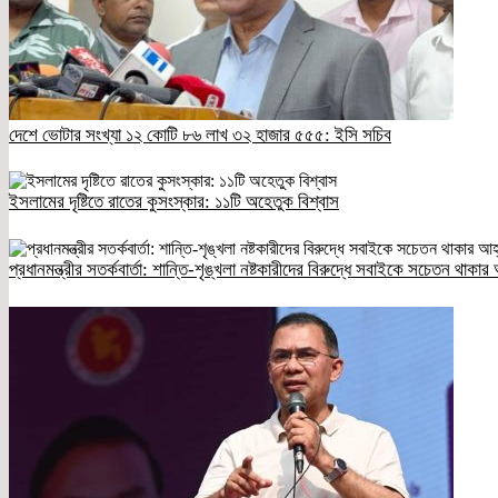
দেশে ভোটার সংখ্যা ১২ কোটি ৮৬ লাখ ৩২ হাজার ৫৫৫: ইসি সচিব
ইসলামের দৃষ্টিতে রাতের কুসংস্কার: ১১টি অহেতুক বিশ্বাস
প্রধানমন্ত্রীর সতর্কবার্তা: শান্তি-শৃঙ্খলা নষ্টকারীদের বিরুদ্ধে সবাইকে সচেতন থাকার