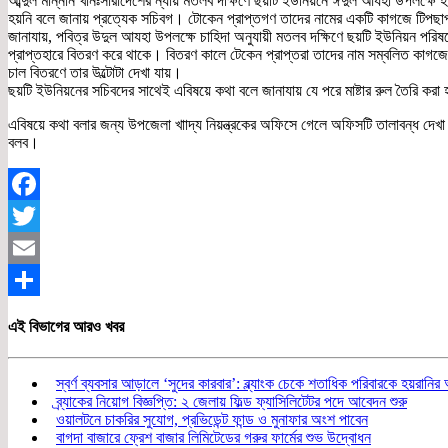
আব্দুল মান্নান খানঃসারাদেশের ন্যায় মতলব দক্ষিণে ছয়টি ইউনিয়নে ঈদুল আযহা উপলক্ষে 
হয়নি বলে জানায় প্রত্যেক সচিবগ। টোকেন প্রাপ্তগণ তাদের নামের একটি কাগজে টিপছা
জানাযায়, পবিত্র উদুল আযহা উপলক্ষে চাহিদা অনুযায়ী মতলব দক্ষিণে ছয়টি ইউনিয়ন পরিষদ
প্রাপ্তহারে বিতরণ করে থাকে। বিতরণ কালে টেকেন প্রাপ্তরা তাদের নাম সম্বলিত কাগ
চাল বিতরণে তার উল্টোটা দেখা যায়।
ছয়টি ইউনিয়নের সচিবদের সাথেই এবিষয়ে কথা বলে জানাযায় যে পরে মাষ্টার রুল তৈরি ক
এবিষয়ে কথা বলার জন্য উপজেলা খাাদ্য নিয়ন্ত্রকের অফিসে গেলে অফিসটি তালাবন্ধ দেখা
বলব।
Facebook
Twitter
Email
Share
এই বিভাগের আরও খবর
স্বর্ণ ব্যবসার আড়ালে ‘সুদের কারবার’: ব্ল্যাংক চেকে শতাধিক পরিবারকে হয়রানি
ব্র্যাকের নিয়োগ বিজ্ঞপ্তি: ২ জেলায় ফিল্ড ফ্যাসিলিটেটর পদে আবেদন শুরু
ওয়ালটনে চাকরির সুযোগ, প্রভিডেন্ট ফান্ড ও মুনাফার অংশ পাবেন
বাগদা বাজারে ফ্রেশ বাজার লিমিটেডের গরুর ফার্মের শুভ উদ্বোধন