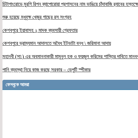
চিটাগাংরোডে মুরগি রিপন ব্যাপোরোয়া প্রশাসনের নাম ভাঙিয়ে চাঁদাবাজি র‌্যাবের হস্তক্
শুরু হয়েছে মধুবৃক্ষ খেজুর গাছের রস সংগ্রহ
কেশবপুরে ইয়াবাসহ ২ মাদক ব্যবসায়ী গ্রেফতার
কেশবপুরে ভ্রাম্যমান আদালতে অবৈধ ইটভাটা বন্ধ \ জরিমানা আদায়
মহানবী (সা:) এর অবমাননাকারী মামুনুল হক ও ফয়জুল করিমের শাস্তির দাবিতে মানব
পানি ব্যবস্থা নিয়ে কাজ করছে সরকার – ডেপুটি স্পীকার
ফেসবুকে আমরা