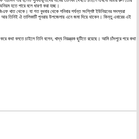
পাঁচদিন পার হলেও সুবিধাভূগীদের নামের তালিকা দেখতে চাইলে এখনো মাষ্টার রুল তৈরি
নিয়ম হতে পারে বলে ধারণা করা হচ্ছ।
িএফ খাত থেকে। যা গত বুধবার থেকে শনিবার পর্যন্ত সংশ্লিষ্ট ইউনিয়নের সদস্যরা
। আর তিনিই ঐ তালিকাটি পূনরায় উপজেলায় এনে জমা দিয়ে থাকেন। কিন্তু এবারের এই
রে কথা বলতে চাইলে তিনি বলেন, খাদ্য নিয়ন্ত্রক ছুটিতে রয়েছে। আমি চাঁদপুরে পরে কথা