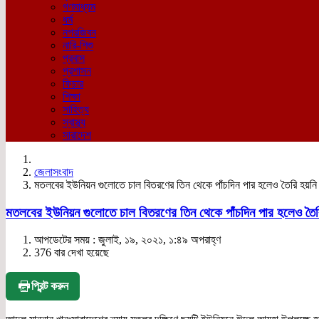
গণমাধ্যম
ধর্ম
নগরজিবন
নারি-শিশু
প্রবাস
প্রশাসন
ফিচার
শিক্ষা
সাহিত্য
স্বাস্থ্য
সারাদেশ
জেলাসংবাদ
মতলবের ইউনিয়ন গুলোতে চাল বিতরণের তিন থেকে পাঁচদিন পার হলেও তৈরি হয়নি 
মতলবের ইউনিয়ন গুলোতে চাল বিতরণের তিন থেকে পাঁচদিন পার হলেও তৈরি
আপডেটের সময় : জুলাই, ১৯, ২০২১, ১:৪৯ অপরাহ্ণ
376 বার দেখা হয়েছে
প্রিন্ট করুন