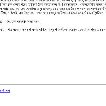
হতদরিদ্রদের মাঝে ভিজিএফের দশ কেজি করে চাল বিতরণ করা হয়। কিন্তু বিতরণের তিন থেকে 
প দিয়ে চাল নেযার পরেও তালিকা তৈরি করতে সময় লাগা রহস্যজনক। একারণে চাল বিতরণে অ
ে প্রায় ১০,২৮৪ জন হতদরিদ্র মানুষের জন্য ১০২,৮৪০ মেঃ টন চাল বরাদ্দ হয় সরকারের ভিজ
জে টিপছাপ দিয়েই চাল নিতে হয়। তাও আবার খাদ্য অফিসের একজন কর্মকর্তার উপস্থিতিতে
রা হয়। এবং বেশ কয়েকদি সময় লাগে।
 যায়। পরে দরজায় লাগানো একটি কাগজে খাদ্য পরিদর্শনের ফিরোজের মোবাইল নাম্বারে ফেন ক
র অভিযোগ