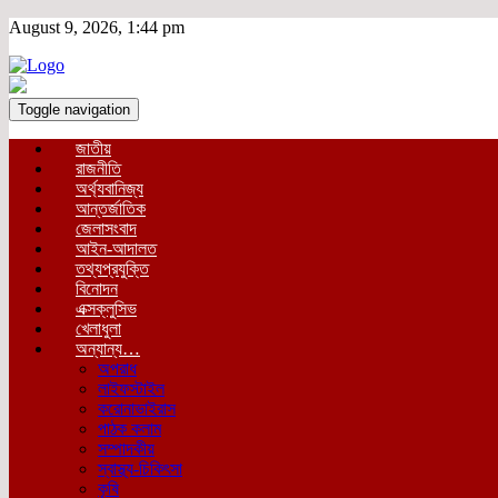
August 9, 2026, 1:44 pm
Toggle navigation
জাতীয়
রাজনীতি
অর্থ্যবানিজ্য
আন্তর্জাতিক
জেলাসংবাদ
আইন-আদালত
তথ্যপ্রযুক্তি
বিনোদন
এক্সক্লুসিভ
খেলাধুলা
অন্যান্য…
অপরাধ
লাইফস্টাইল
করোনাভাইরাস
পাঠক কলাম
সম্পাদকীয়
স্বাস্থ্য-চিকিৎসা
কৃষি