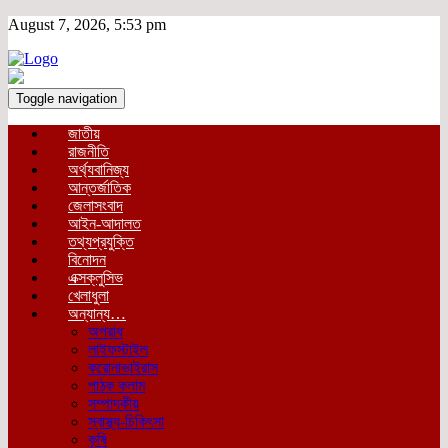
August 7, 2026, 5:53 pm
Toggle navigation
জাতীয়
রাজনীতি
অর্থ্যবানিজ্য
আন্তর্জাতিক
জেলাসংবাদ
আইন-আদালত
তথ্যপ্রযুক্তি
বিনোদন
এক্সক্লুসিভ
খেলাধুলা
অন্যান্য…
অপরাধ
লাইফস্টাইল
করোনাভাইরাস
পাঠক কলাম
সম্পাদকীয়
স্বাস্থ্য-চিকিৎসা
কৃষি