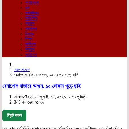
গণমাধ্যম
ধর্ম
নগরজিবন
নারি-শিশু
প্রবাস
প্রশাসন
ফিচার
শিক্ষা
সাহিত্য
স্বাস্থ্য
সারাদেশ
জেলাসংবাদ
বেনাপোল বাজারে আগুন, ১০ দোকান পুড়ে ছাই
বেনাপোল বাজারে আগুন, ১০ দোকান পুড়ে ছাই
আপডেটের সময় : জুলাই, ১৭, ২০২১, ৮:৫১ পূর্বাহ্ণ
343 বার দেখা হয়েছে
প্রিন্ট করুন
বেনাপোল প্রতিনিধি: বেনাপোল বাজারের চুড়িপট্টিতে ভয়াবহ অগ্নিকাণ্ডের ঘটনা ঘটেছে।