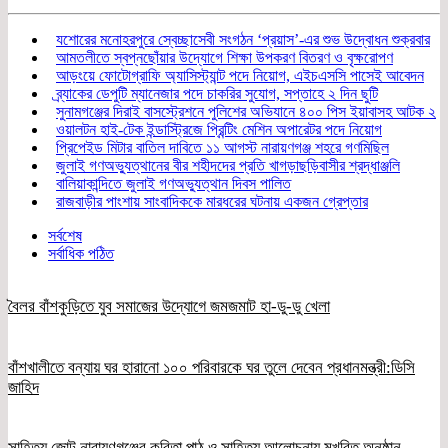
যশোরের মনোহরপুরে স্বেচ্ছাসেবী সংগঠন ‘প্রয়াস’-এর শুভ উদ্বোধন শুক্রবার
আমতলীতে স্বপ্নছোঁয়ার উদ্যোগে শিক্ষা উপকরণ বিতরণ ও বৃক্ষরোপণ
আড়ংয়ে ফোটোগ্রাফি অ্যাসিস্ট্যান্ট পদে নিয়োগ, এইচএসসি পাসেই আবেদন
ব্র্যাকের ডেপুটি ম্যানেজার পদে চাকরির সুযোগ, সপ্তাহে ২ দিন ছুটি
সুনামগঞ্জের দিরাই বাসস্ট্রেশনে পুলিশের অভিযানে ৪০০ পিস ইয়াবাসহ আটক ২
ওয়ালটন হাই-টেক ইন্ডাস্ট্রিজে প্রিন্টিং মেশিন অপারেটর পদে নিয়োগ
প্রিপেইড মিটার বাতিল দাবিতে ১১ আগস্ট নারায়ণগঞ্জ শহরে গণমিছিল
জুলাই গণঅভ্যুত্থানের বীর শহীদদের প্রতি খাগড়াছড়িবাসীর শ্রদ্ধাঞ্জলি
বালিয়াকান্দিতে জুলাই গণঅভ্যুত্থান দিবস পালিত
রাজবাড়ীর পাংশায় সাংবাদিককে মারধরের ঘটনায় একজন গ্রেপ্তার
সর্বশেষ
সর্বাধিক পঠিত
বৈলর বাঁশকুড়িতে যুব সমাজের উদ্যোগে জমজমাট হা-ডু-ডু খেলা
বাঁশখালীতে বন্যায় ঘর হারানো ১০০ পরিবারকে ঘর তুলে দেবেন প্রধানমন্ত্রী:ডিসি
জাহিদ
সাহিত্য জোট নারায়ণগঞ্জের কবিতা পাঠ ও সাহিত্য আলোচনায় মুখরিত অনুষ্ঠান