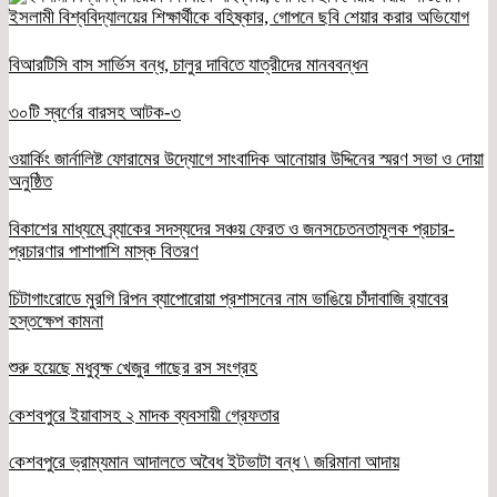
ইসলামী বিশ্ববিদ্যালয়ের শিক্ষার্থীকে বহিষ্কার, গোপনে ছবি শেয়ার করার অভিযোগ
বিআরটিসি বাস সার্ভিস বন্ধ, চালুর দাবিতে যাত্রীদের মানববন্ধন
৩০টি স্বর্ণের বারসহ আটক-৩
ওয়ার্কিং জার্নালিষ্ট ফোরামের উদ্যোগে সাংবাদিক আনোয়ার উদ্দিনের স্মরণ সভা ও দোয়া
অনুষ্ঠিত
বিকাশের মাধ্যমে ব্র্যাকের সদস্যদের সঞ্চয় ফেরত ও জনসচেতনতামূলক প্রচার-
প্রচারণার পাশাপাশি মাস্ক বিতরণ
চিটাগাংরোডে মুরগি রিপন ব্যাপোরোয়া প্রশাসনের নাম ভাঙিয়ে চাঁদাবাজি র‌্যাবের
হস্তক্ষেপ কামনা
শুরু হয়েছে মধুবৃক্ষ খেজুর গাছের রস সংগ্রহ
কেশবপুরে ইয়াবাসহ ২ মাদক ব্যবসায়ী গ্রেফতার
কেশবপুরে ভ্রাম্যমান আদালতে অবৈধ ইটভাটা বন্ধ \ জরিমানা আদায়