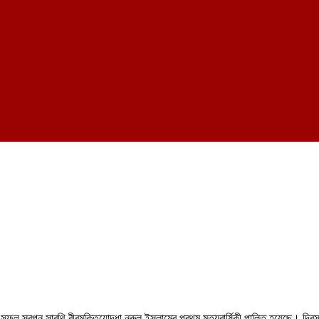
নে সফল স্বপ্ন সারথি বীরমুক্তিযোদ্ধা নুরুল ইসলামের প্রথম মৃত্যুবার্ষিকী পালিত হয়ে