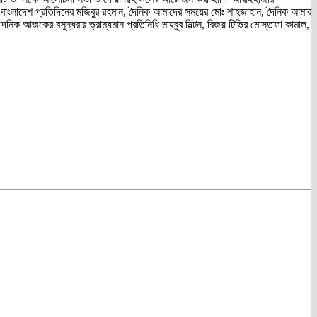
, বাংলাদেশ প্রতিদিনের মজিবুর রহমান, দৈনিক আমাদের সময়ের মোঃ শাহজাহান, দৈনিক আমার
ক আজকের বসুন্ধরার ভ্রাম্যমান প্রতিনিধি মাহবুব মিল্টন, বিজয় টিভির মোস্তফা কামাল,