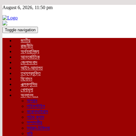
August 6, 2026, 11:50 pm
Toggle navigation
জাতীয়
রাজনীতি
অর্থ্যবানিজ্য
আন্তর্জাতিক
জেলাসংবাদ
আইন-আদালত
তথ্যপ্রযুক্তি
বিনোদন
এক্সক্লুসিভ
খেলাধুলা
অন্যান্য…
অপরাধ
লাইফস্টাইল
করোনাভাইরাস
পাঠক কলাম
সম্পাদকীয়
স্বাস্থ্য-চিকিৎসা
কৃষি