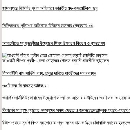
জামালপুরে বিজিবির পৃথক অভিযানে ভারতীয় মদ-কসমেটিকস জব্দ
সিদ্ধিরগঞ্জে পুলিশের অভিযানে বিভিন্ন মামলায় গ্রেফতার ১৩
আমতলীতে স্বপ্নছোঁয়ার উদ্যোগে শিক্ষা উপকরণ বিতরণ ও বৃক্ষরোপণ
আওয়ামী লীগের প্রবীণ নেতা মোহাম্মদ গোলাম রব্বানী রাজনীতি ছাড়লেন
বিআরটিসি বাস সার্ভিস বন্ধ, চালুর দাবিতে যাত্রীদের মানববন্ধন
৩০টি স্বর্ণের বারসহ আটক-৩
ওয়ার্কিং জার্নালিষ্ট ফোরামের উদ্যোগে সাংবাদিক আনোয়ার উদ্দিনের স্মরণ সভা ও দোয়া অন
বিকাশের মাধ্যমে ব্র্যাকের সদস্যদের সঞ্চয় ফেরত ও জনসচেতনতামূলক প্রচার-প্রচারণ
চিটাগাংরোডে মুরগি রিপন ব্যাপোরোয়া প্রশাসনের নাম ভাঙিয়ে চাঁদাবাজি র‌্যাবের হস্তক্