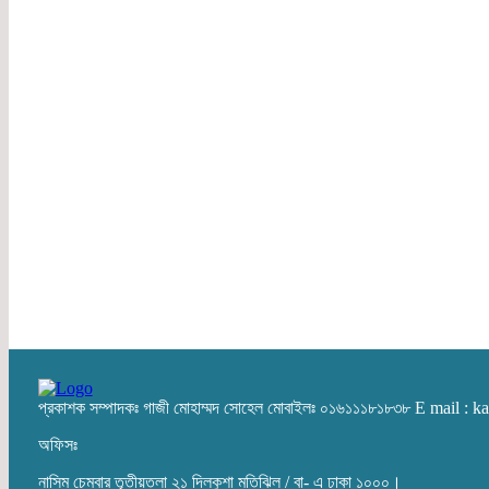
প্রকাশক সম্পাদকঃ গাজী মোহাম্মদ সোহেল মোবাইলঃ ০১৬১১১৮১৮৩৮ E mail :
অফিসঃ
নাসিম চেম্বার তৃতীয়তলা ২১ দিলকুশা মতিঝিল / বা- এ ঢাকা ১০০০।