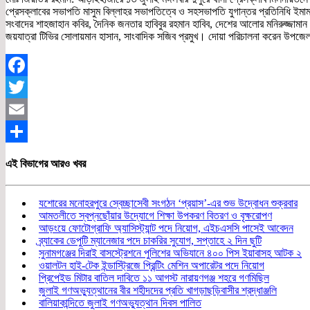
প্রেসক্লাবের সভাপতি মাসুম বিল্লাহর সভাপতিত্বে ও সহসভাপতি যুগান্তর প্রতিনিধি ইম
সংবাদের শাহজাহান কবির, দৈনিক জনতার হাবিবুর রহমান হাবিব, দেশের আলোর মনিরুজ্জামান
জয়যাত্রা টিভির সোলায়মান হাসান, সাংবাদিক সজিব প্রমুখ। দোয়া পরিচালনা করেন উপজ
Facebook
Twitter
Email
Share
এই বিভাগের আরও খবর
যশোরের মনোহরপুরে স্বেচ্ছাসেবী সংগঠন ‘প্রয়াস’-এর শুভ উদ্বোধন শুক্রবার
আমতলীতে স্বপ্নছোঁয়ার উদ্যোগে শিক্ষা উপকরণ বিতরণ ও বৃক্ষরোপণ
আড়ংয়ে ফোটোগ্রাফি অ্যাসিস্ট্যান্ট পদে নিয়োগ, এইচএসসি পাসেই আবেদন
ব্র্যাকের ডেপুটি ম্যানেজার পদে চাকরির সুযোগ, সপ্তাহে ২ দিন ছুটি
সুনামগঞ্জের দিরাই বাসস্ট্রেশনে পুলিশের অভিযানে ৪০০ পিস ইয়াবাসহ আটক ২
ওয়ালটন হাই-টেক ইন্ডাস্ট্রিজে প্রিন্টিং মেশিন অপারেটর পদে নিয়োগ
প্রিপেইড মিটার বাতিল দাবিতে ১১ আগস্ট নারায়ণগঞ্জ শহরে গণমিছিল
জুলাই গণঅভ্যুত্থানের বীর শহীদদের প্রতি খাগড়াছড়িবাসীর শ্রদ্ধাঞ্জলি
বালিয়াকান্দিতে জুলাই গণঅভ্যুত্থান দিবস পালিত