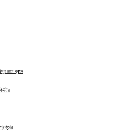
িদ্ধ জাল ধ্বংস
িকিউটর
্রেপ্তার