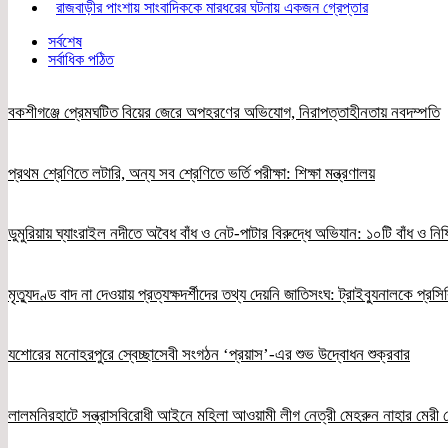
রাজবাড়ীর পাংশায় সাংবাদিককে মারধরের ঘটনায় একজন গ্রেপ্তার
সর্বশেষ
সর্বাধিক পঠিত
বকশীগঞ্জে প্রেমঘটিত বিয়ের জেরে অপহরণের অভিযোগ, নিরাপত্তাহীনতায় নবদম্পতি
প্রথম শ্রেণিতে লটারি, অন্য সব শ্রেণিতে ভর্তি পরীক্ষা: শিক্ষা মন্ত্রণালয়
ডুমুরিয়ায় ঘ্যাংরাইল নদীতে অবৈধ বাঁধ ও নেট-পাটার বিরুদ্ধে অভিযান: ১০টি বাঁধ ও নিষ
মৃত্যুদণ্ড বাদ না দেওয়ায় প্রত্যক্ষদর্শীদের তথ্য দেয়নি জাতিসংঘ: ট্রাইব্যুনালকে প্রস
যশোরের মনোহরপুরে স্বেচ্ছাসেবী সংগঠন ‘প্রয়াস’-এর শুভ উদ্বোধন শুক্রবার
লালমনিরহাটে সন্ত্রাসবিরোধী আইনে মহিলা আওয়ামী লীগ নেত্রী মেহরুন নাহার মেরী গ