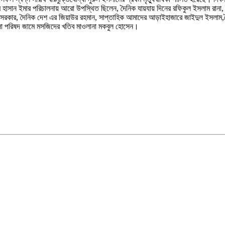
াম হাসান ইমার পরিচালনায় আরো উপস্থিত ছিলেন, দৈনিক যায়যায় দিনের রফিকুল ইসলাম রানা
 সরকার, দৈনিক দেশ এর জিয়াউর রহমান, সাপ্তাহিক আমাদের আড়াইহাজারে জাইদুল ইসলাম,দৈনি
েলা পরিষদ জামে মসজিদের খতিব মাওলানা মকবুল হোসেন।