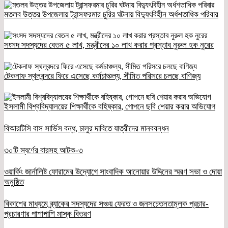
মতলব উত্তর উপজেলায় ট্রান্সফরমার চুরির ঘটনায় বিদ্যুৎবিহীন অর্ধশতাধিক পরিবার
সংসদ সদস্যদের বেতন ৫ লাখ, মন্ত্রীদের ১০ লাখ করার প্রস্তাব নুরুল হক নুরের
টেকনাফ স্থলবন্দরে ফিরে এসেছে কর্মচাঞ্চল্য, সীমিত পরিসরে চলছে বাণিজ্য
ইসলামী বিশ্ববিদ্যালয়ের শিক্ষার্থীকে বহিষ্কার, গোপনে ছবি শেয়ার করার অভিযোগ
বিআরটিসি বাস সার্ভিস বন্ধ, চালুর দাবিতে যাত্রীদের মানববন্ধন
৩০টি স্বর্ণের বারসহ আটক-৩
ওয়ার্কিং জার্নালিষ্ট ফোরামের উদ্যোগে সাংবাদিক আনোয়ার উদ্দিনের স্মরণ সভা ও দোয়া
অনুষ্ঠিত
বিকাশের মাধ্যমে ব্র্যাকের সদস্যদের সঞ্চয় ফেরত ও জনসচেতনতামূলক প্রচার-
প্রচারণার পাশাপাশি মাস্ক বিতরণ