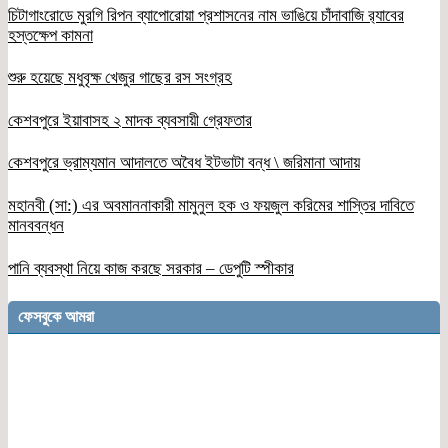
চিটাগাংরোডে মুরগি রিপন ব্যাপোরোয়া প্রশাসনের নাম ভাঙিয়ে চাঁদাবাজি র‌্যাবের
হস্তক্ষেপ কামনা
শুরু হয়েছে মধুবৃক্ষ খেজুর গাছের রস সংগ্রহ
কেশবপুরে ইয়াবাসহ ২ মাদক ব্যবসায়ী গ্রেফতার
কেশবপুরে ভ্রাম্যমান আদালতে অবৈধ ইটভাটা বন্ধ \ জরিমানা আদায়
মহানবী (সা:) এর অবমাননাকারী মামুনুল হক ও ফয়জুল করিমের শাস্তির দাবিতে
মানববন্ধন
পানি ব্যবস্থা নিয়ে কাজ করছে সরকার – ডেপুটি স্পীকার
ফেসবুকে আমরা