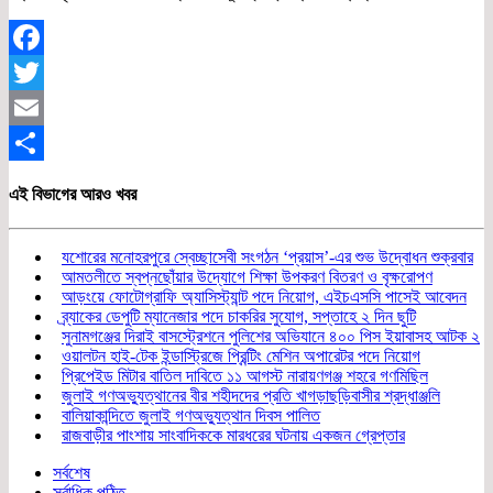
Facebook
Twitter
Email
Share
এই বিভাগের আরও খবর
যশোরের মনোহরপুরে স্বেচ্ছাসেবী সংগঠন ‘প্রয়াস’-এর শুভ উদ্বোধন শুক্রবার
আমতলীতে স্বপ্নছোঁয়ার উদ্যোগে শিক্ষা উপকরণ বিতরণ ও বৃক্ষরোপণ
আড়ংয়ে ফোটোগ্রাফি অ্যাসিস্ট্যান্ট পদে নিয়োগ, এইচএসসি পাসেই আবেদন
ব্র্যাকের ডেপুটি ম্যানেজার পদে চাকরির সুযোগ, সপ্তাহে ২ দিন ছুটি
সুনামগঞ্জের দিরাই বাসস্ট্রেশনে পুলিশের অভিযানে ৪০০ পিস ইয়াবাসহ আটক ২
ওয়ালটন হাই-টেক ইন্ডাস্ট্রিজে প্রিন্টিং মেশিন অপারেটর পদে নিয়োগ
প্রিপেইড মিটার বাতিল দাবিতে ১১ আগস্ট নারায়ণগঞ্জ শহরে গণমিছিল
জুলাই গণঅভ্যুত্থানের বীর শহীদদের প্রতি খাগড়াছড়িবাসীর শ্রদ্ধাঞ্জলি
বালিয়াকান্দিতে জুলাই গণঅভ্যুত্থান দিবস পালিত
রাজবাড়ীর পাংশায় সাংবাদিককে মারধরের ঘটনায় একজন গ্রেপ্তার
সর্বশেষ
সর্বাধিক পঠিত