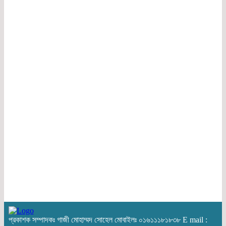
প্রকাশক সম্পাদকঃ গাজী মোহাম্মদ সোহেল মোবাইলঃ ০১৬১১১৮১৮৩৮ E mail :