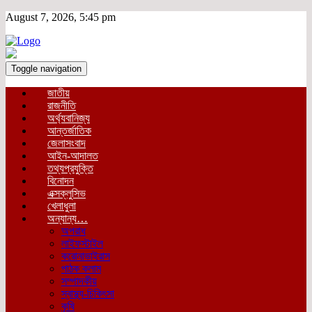
August 7, 2026, 5:45 pm
Toggle navigation
জাতীয়
রাজনীতি
অর্থ্যবানিজ্য
আন্তর্জাতিক
জেলাসংবাদ
আইন-আদালত
তথ্যপ্রযুক্তি
বিনোদন
এক্সক্লুসিভ
খেলাধুলা
অন্যান্য…
অপরাধ
লাইফস্টাইল
করোনাভাইরাস
পাঠক কলাম
সম্পাদকীয়
স্বাস্থ্য-চিকিৎসা
কৃষি