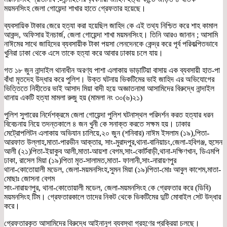
ময়মনসিংহ জেলা গোয়েন্দা শাখার হাতে গ্রেফতার হয়েছে।
ব্যবসায়িক টাকার জেরে হত্যা করা হয়েছিল জাহিদ কে এই তথ্য নিশ্চিত করে শাহ কামাল
আকন্দ, অফিসার ইনচার্জ, জেলা গোয়েন্দা শাখা ময়মনসিংহ। তিনি আরও জানান ; আসামি
নাঈমের সাথে জাহিদের ব্যবসায়ীক টাকা পয়সা লেনদেনকে কেন্দ্র করে পূর্ব পরিকল্পিতভাবে
খুনিরা ঢাকা থেকে এসে তাকে হত্যা করে আবার ঢাকায় চলে যায়।
গত ১৮ জুন নান্দাইল থানাধীন অরণ্য পাশা এলাকায় ভাড়াটিয়া বাসায় এক ব্যবসায়ী হাত-পা
বাঁধা মৃতদেহ উদ্ধার করে পুলিশ। উক্ত ঘটনায় ভিকটিমের ভাই জাহিদ এর অভিযোগের
ভিত্তিতে নিহীতের ভাই আসাদ মিয়া বাদী হয়ে অজ্ঞাতনামা আসামিদের বিরুদ্ধে নান্দাইল
থানায় একটি হত্যা মামলা রুজু হয় (মামলা নং ৩০(৬)২১)
পুলিশ সুপারের নির্দেশক্রমে জেলা গোয়েন্দা পুলিশ ঘটনাস্থল পরিদর্শন করত হত্যার ধরন
বিবেচনায় নিয়ে তদন্তকালে ৪ জন খুনী কে সনাক্ত করতে সক্ষম হয়। ঢাকার
মেট্রোপলিটন এলাকায় অভিযান চালিয়ে,২০ জুন (শনিবার) নাঈম ইসলাম (১৯),পিতা-
আরফাত উল্লাহ,মাতা-পারভীন আক্তার, সাং-মুরাদপুর,থানা-বানিয়াচং,জেলা-হবিগঞ্জ, হুসেন
আলী (২১)পিতা-ইয়াকুব আলী,মাতা-আয়শা বেগম,সাং-কোর্টবাড়ী,থানা-দক্ষিণখান, ডিএমপি
ঢাকা, রাসেল মিয়া (১৯)পিতা মৃত-সালামত,মাতা- ফালানী,সাং-নারায়ণপুর
থানা-কোতোয়ালী মডেল, জেলা-ময়মনসিংহ,সুমন মিয়া (১৯)পিতা-মোঃ আবুল কাশেম,মাতা-
মোছাঃ জোসনা বেগম
সাং-নারায়ণপুর, থানা-কোতোয়ালী মডেল, জেলা-ময়মনসিংহ কে গ্রেফতার করে (ডিবি)
ময়মনসিংহ টিম। গ্রেফতারকালে তাদের নিকট থেকে ভিকটিমের দুটি মোবাইল সেট উদ্ধার
করে।
গ্রেফতারকৃত আসামিদের বিরুদ্ধে আইনানুগ ব্যবস্থা গ্রহণের প্রক্রিয়া চলছে।