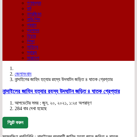
গণমাধ্যম
ধর্ম
নগরজিবন
নারি-শিশু
প্রবাস
প্রশাসন
ফিচার
শিক্ষা
সাহিত্য
স্বাস্থ্য
সারাদেশ
জেলাসংবাদ
নান্দাইলের জাহিদ হত্যার রহস্য উদঘাটন জড়িত ৪ ঘাতক গ্রেপ্তার
নান্দাইলের জাহিদ হত্যার রহস্য উদঘাটন জড়িত ৪ ঘাতক গ্রেপ্তার
আপডেটের সময় : জুন, ২০, ২০২১, ১:২৫ অপরাহ্ণ
284 বার দেখা হয়েছে
প্রিন্ট করুন
ময়মনসিংহ প্রতিনিধি :-নান্দাইলের ব‍্যবসায়ী জাহিদ হত‍্যা কান্ডে জড়িত ৪ ঘাতক