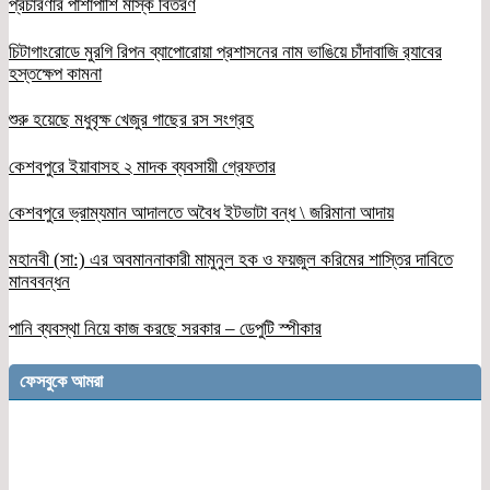
প্রচারণার পাশাপাশি মাস্ক বিতরণ
চিটাগাংরোডে মুরগি রিপন ব্যাপোরোয়া প্রশাসনের নাম ভাঙিয়ে চাঁদাবাজি র‌্যাবের
হস্তক্ষেপ কামনা
শুরু হয়েছে মধুবৃক্ষ খেজুর গাছের রস সংগ্রহ
কেশবপুরে ইয়াবাসহ ২ মাদক ব্যবসায়ী গ্রেফতার
কেশবপুরে ভ্রাম্যমান আদালতে অবৈধ ইটভাটা বন্ধ \ জরিমানা আদায়
মহানবী (সা:) এর অবমাননাকারী মামুনুল হক ও ফয়জুল করিমের শাস্তির দাবিতে
মানববন্ধন
পানি ব্যবস্থা নিয়ে কাজ করছে সরকার – ডেপুটি স্পীকার
ফেসবুকে আমরা