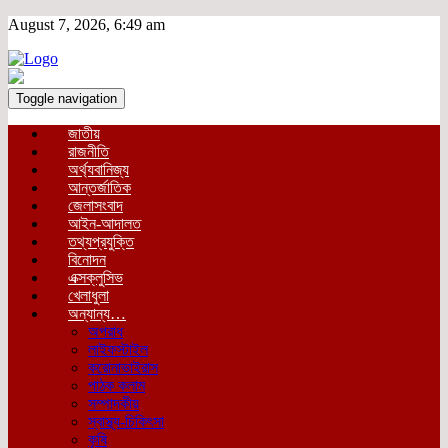
August 7, 2026, 6:49 am
Toggle navigation
জাতীয়
রাজনীতি
অর্থ্যবানিজ্য
আন্তর্জাতিক
জেলাসংবাদ
আইন-আদালত
তথ্যপ্রযুক্তি
বিনোদন
এক্সক্লুসিভ
খেলাধুলা
অন্যান্য…
অপরাধ
লাইফস্টাইল
করোনাভাইরাস
পাঠক কলাম
সম্পাদকীয়
স্বাস্থ্য-চিকিৎসা
কৃষি