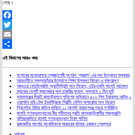
গেছে।
Facebook
Twitter
Email
Share
এই বিভাগের আরও খবর
যশোরের মনোহরপুরে স্বেচ্ছাসেবী সংগঠন ‘প্রয়াস’-এর শুভ উদ্বোধন শুক্রবার
আমতলীতে স্বপ্নছোঁয়ার উদ্যোগে শিক্ষা উপকরণ বিতরণ ও বৃক্ষরোপণ
আড়ংয়ে ফোটোগ্রাফি অ্যাসিস্ট্যান্ট পদে নিয়োগ, এইচএসসি পাসেই আবেদন
ব্র্যাকের ডেপুটি ম্যানেজার পদে চাকরির সুযোগ, সপ্তাহে ২ দিন ছুটি
সুনামগঞ্জের দিরাই বাসস্ট্রেশনে পুলিশের অভিযানে ৪০০ পিস ইয়াবাসহ আটক ২
ওয়ালটন হাই-টেক ইন্ডাস্ট্রিজে প্রিন্টিং মেশিন অপারেটর পদে নিয়োগ
প্রিপেইড মিটার বাতিল দাবিতে ১১ আগস্ট নারায়ণগঞ্জ শহরে গণমিছিল
জুলাই গণঅভ্যুত্থানের বীর শহীদদের প্রতি খাগড়াছড়িবাসীর শ্রদ্ধাঞ্জলি
বালিয়াকান্দিতে জুলাই গণঅভ্যুত্থান দিবস পালিত
রাজবাড়ীর পাংশায় সাংবাদিককে মারধরের ঘটনায় একজন গ্রেপ্তার
সর্বশেষ