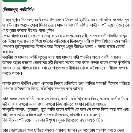
(দিনাজপুর) প্রতিনিধি:
৪ জুন দুপুরে দিনাজপুরের বীরগঞ্জ উপজেলার নিজপাড়া ইউনিয়নের ঢেপা ব্রীজ সংলগ্ন মৃত
সানাউল্লাহ ওরফে সোনা মিয়ার ছেলে মামলার আসামি কথিত কাজী লম্পট রয়েল (৩৮) কে
গ্রেপ্তার করেছে বীরগঞ্জ থানা পুলিশ ।
প্রেম বাজারের চা দোকানদার মংঙ্গু’র মেয়ে এবং অন্যের স্ত্রী, মামলার বাদী পারভীন খাতুন
কে বিয়ের প্রলোভন দেখিয়ে ধর্ষণের অভিযোগে দিনাজপুর নারী ও শিশু নির্যাতন দমন আইন
স্পেশাল ট্রাইব্যুনালের নির্দেশে তার বিরুদ্ধে ১জুন বীরগঞ্জ থানায় ১ নম্বর মামলা রেকর্ড
করা হয়।
স্থানীয় ও মামলার আর্জি সূত্রে জানা যায় মামলার বাদী পারভীন খাতুন একই এলাকার
জনৈক আব্দুর রাজ্জাক মেম্বারের স্ত্রী হিসেবে সংসার করা কালে লম্পট রয়েল তাকে ফুঁসলিয়ে
সংসার ভেঙে পালিয়ে নিয়ে বিবাহের প্রলোভনে দীর্ঘদিন থেকে অবৈধভাবে শারীরিক সম্পর্ক
করতে থাকে।
লম্পট রয়েল দীর্ঘদিন থেকে এলাকায় নিকাহ রেজিস্টার তথা কাজির সহকারী হিসেবে পরিচয়ে
গোপনে অবৈধভাবে বিবাহ রেজিস্ট্রি সম্পন্ন করে আসছে।
তাই সহজ সরল বাদিনী কে রয়েল নিজেই কাজী রেজিস্ট্রি করে বিবাহ করেছে মর্মে জানিয়ে
স্ত্রীর ন্যায় কখনো ভাড়া বাসা, কখনো নিজ বাড়িতে সংসার চালিয়ে আসছে।
সম্প্রতি লম্পট, প্রতারক, ভুয়া কাজি রয়েল বাদীনি কে বলে সে তাকে বিবাহ করে নাই এবং
বাড়ি হতে তাড়িয়ে দিলে এই মামলার উদ্ভবসহ কারাগারে যায় রয়েল।
বিতর্কিত লম্পট রয়েল এলাকার উশৃংখল যুবক হিসেবেও বহুল সমালোচিত।
তার গ্রেফতারের খবর ছড়িয়ে পড়লে এলাকার জনগন কে সন্তোষ প্রকাশ করতে দেখা