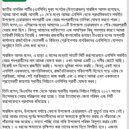
জাতীয় নাগরিক পার্টির (এনসিপি) মুখ্য সংগঠক (উত্তরাঞ্চল) সারজিস আলম বলেছেন,
আমরা আশা করছি আগামী ১০ মে’র মধ্যে আমরা এনসিপি থেকে প্রাথমিকভাবে সমর্থিত
উপজেলা চেয়ারম্যান পদপ্রার্থী এবং মেয়র পদপ্রার্থীদের তালিকা ঘোষণা করতে পারব।
তিনি বলেন,৩০ এপ্রিলের মধ্যে আমাদের ১০০টি উপজেলা চেয়ারম্যান ও পৌর মেয়রপ্রার্থী
দেয়ার কথা ছিল। কিন্তু আমাদের ব্যক্তিগত এবং সামগ্রিক কিছু সমস্যার কারণে আমরা
তারিখটি পিছিয়ে নিয়েছি। মঙ্গলবার রাজধানীর বাংলামোটর রূপায়ন টাওয়ারে দলের অস্থায়ী
কার্যালয়ে রাজনৈতিক নেতাকর্মী ও বিভিন্ন শ্রেণিপেশার নাগরিকদের এনসিপিতে যোগদান
অনুষ্ঠানে তিনি এসব কথা বলেন।
সারজিস আলম বলেন, এ ছাড়া এ মাসের মধ্যেই সাতটি সিটি করপোরেশনে এনসিপি সমর্থিত
মেয়র পদপ্রার্থীদের নাম আমরা ঘোষণা করব। এখন আমরা একটি ১১ দলীয় জোটে আছি।
বিরোধী দল হিসেবে রাজনীতি করছি। সংসদে ভূমিকা পালন করছি। কিন্তু একই সাথে
এনসিপি এককভাবে, সাংগঠনিকভাবে, রাজনৈতিকভাবে শক্তিশালী হিসেবে গড়ে ওঠার যে
প্রক্রিয়া, আমরা সেই প্রক্রিয়াতে কাজ করছি এবং এ কারণে আমরা এখন এককভাবে
প্রত্যেকটি জায়গায় স্থানীয় নির্বাচনে এনসিপির প্রার্থী ঘোষণা করব।
তিনি বলেন, বিএনপির পক্ষ থেকে আবার স্থানীয় সরকার নির্বাচন পিছিয়ে ২০২৭ সালের
ডিসেম্বরে নেয়ার পরিকল্পনা করা হচ্ছে। তারা ইতোমধ্যে জেলা পরিষদ এবং সিটি
করপোরেশনে প্রশাসক বসিয়েছে।
সারজিস বলেন, উপজেলা পর্যায়ে কোনো উপজেলা চেয়ারম্যান এই মুহূর্তে তার পদে নেই।
তারা আবার তাদের পূর্বের ক্ষমতাসীনদের মতো ক্ষমতাকে কুক্ষিগত করার যে পাঁয়তারা সে
পাঁয়তারা শুরু করেছে। শুনতে পাচ্ছি তারা নাকি উপজেলা পরিষদ বিলুপ্ত করার চেষ্টা
করছে। এ ধরনের ক্ষমতাকে কুক্ষিগত করা তাদের জন্য হিতে বিপরীত হবে। এজন্য