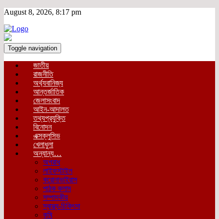
August 8, 2026, 8:17 pm
Toggle navigation
জাতীয়
রাজনীতি
অর্থ্যবানিজ্য
আন্তর্জাতিক
জেলাসংবাদ
আইন-আদালত
তথ্যপ্রযুক্তি
বিনোদন
এক্সক্লুসিভ
খেলাধুলা
অন্যান্য…
অপরাধ
লাইফস্টাইল
করোনাভাইরাস
পাঠক কলাম
সম্পাদকীয়
স্বাস্থ্য-চিকিৎসা
কৃষি