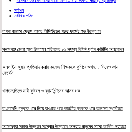
বিদেশফেরত মেধাবীদের কাজে লাগাতে চায় সরকার: পররাষ্ট্র প্রতিমন্ত্রী
সর্বশেষ
সর্বাধিক পঠিত
বাগদা বাজারে ফ্রেশ বাজার লিমিটেডের গরুর ফার্মের শুভ উদ্বোধন
সুনামগঞ্জ জেলা পূজা উদযাপন পরিষদের ৮১ সদস্য বিশিষ্ঠ পূর্ণাঙ্গ কমিটির অনুমোদন
অনলাইন জুয়ার প্রতিবাদ করায় কলেজ শিক্ষককে কুপিয়ে জখম, ৮ দিনেও জ্ঞান
ফেরেনি
খাগড়াছড়িতে নারী ফুটবল ও ব্যাডমিন্টনের আসর শুরু
বাংলাদেশি বৃদ্ধকে ধরে নিয়ে যাওয়ার পরে ভারতীয় যুবককে ধরে আনলো স্থানীয়রা
আলোছায়া সমাজ উন্নয়ন সংস্থার উদ্যোগে অসহায় মানুষের মাঝে আর্থিক সহায়তা