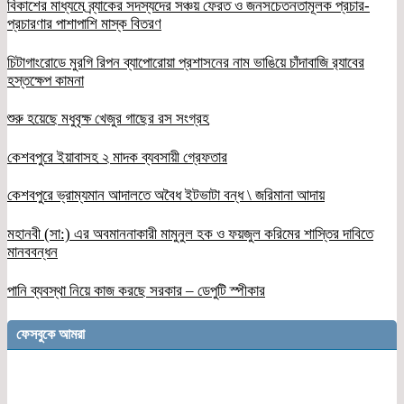
বিকাশের মাধ্যমে ব্র্যাকের সদস্যদের সঞ্চয় ফেরত ও জনসচেতনতামূলক প্রচার-
প্রচারণার পাশাপাশি মাস্ক বিতরণ
চিটাগাংরোডে মুরগি রিপন ব্যাপোরোয়া প্রশাসনের নাম ভাঙিয়ে চাঁদাবাজি র‌্যাবের
হস্তক্ষেপ কামনা
শুরু হয়েছে মধুবৃক্ষ খেজুর গাছের রস সংগ্রহ
কেশবপুরে ইয়াবাসহ ২ মাদক ব্যবসায়ী গ্রেফতার
কেশবপুরে ভ্রাম্যমান আদালতে অবৈধ ইটভাটা বন্ধ \ জরিমানা আদায়
মহানবী (সা:) এর অবমাননাকারী মামুনুল হক ও ফয়জুল করিমের শাস্তির দাবিতে
মানববন্ধন
পানি ব্যবস্থা নিয়ে কাজ করছে সরকার – ডেপুটি স্পীকার
ফেসবুকে আমরা