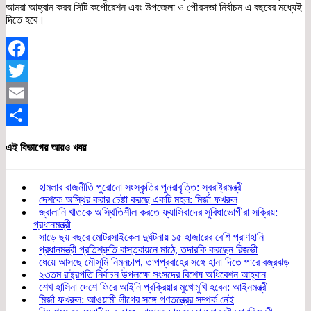
আমরা আহ্বান করব সিটি কর্পোরেশন এবং উপজেলা ও পৌরসভা নির্বাচন এ বছরের মধ্যেই
দিতে হবে।
Facebook
Twitter
Email
Share
এই বিভাগের আরও খবর
হামলার রাজনীতি পুরোনো সংস্কৃতির পুনরাবৃত্তি: স্বরাষ্ট্রমন্ত্রী
দেশকে অস্থির করার চেষ্টা করছে একটি মহল: মির্জা ফখরুল
জ্বালানি খাতকে অস্থিতিশীল করতে ফ্যাসিবাদের সুবিধাভোগীরা সক্রিয়:
প্রধানমন্ত্রী
সাড়ে ছয় বছরে মোটরসাইকেল দুর্ঘটনায় ১৫ হাজারের বেশি প্রাণহানি
প্রধানমন্ত্রী প্রতিশ্রুতি বাস্তবায়নে মাঠে, তদারকি করছেন রিজভী
ধেয়ে আসছে মৌসুমি নিম্নচাপ, তাপপ্রবাহের সঙ্গে হানা দিতে পারে বজ্রঝড়
২৩তম রাষ্ট্রপতি নির্বাচন উপলক্ষে সংসদের বিশেষ অধিবেশন আহ্বান
শেখ হাসিনা দেশে ফিরে আইনি প্রক্রিয়ার মুখোমুখি হবেন: আইনমন্ত্রী
মির্জা ফখরুল: আওয়ামী লীগের সঙ্গে গণতন্ত্রের সম্পর্ক নেই