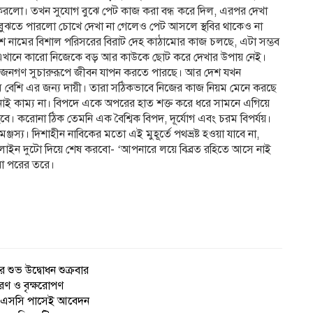
করলো। তখন সুযোগ বুঝে পেট কাজ করা বন্ধ করে দিল, এরপর দেখা
বুঝতে পারলো চোখে দেখা না গেলেও পেট আসলে স্থবির থাকেও না
 নামের বিশাল পরিসরের বিরাট দেহ কাঠামোর কাজ চলছে, এটা সম্ভব
ই। এখানে কারো নিজেকে বড় আর কাউকে ছোট করে দেখার উপায় নেই।
 জনগণ সুচারুরূপে জীবন যাপন করতে পারছে। আর দেশ যখন
ম বেশি এর জন্য দায়ী। তারা সঠিকভাবে নিজের কাজ নিয়ম মেনে করছে
খনোই কাম্য না। বিপদে একে অপরের হাত শক্ত করে ধরে সামনে এগিয়ে
ে হবে। করোনা ঠিক তেমনি এক বৈশ্বিক বিপদ, দূর্যোগ এবং চরম বিপর্যয়।
ঞ্জস্য। দিশাহীন নাবিকের মতো এই মুহূর্তে পথভ্রষ্ট হওয়া যাবে না,
 লাইন দুটো দিয়ে শেষ করবো- ‘আপনারে লয়ে বিব্রত রহিতে আসে নাই
া পরের তরে।
 শুভ উদ্বোধন শুক্রবার
রণ ও বৃক্ষরোপণ
 এইচএসসি পাসেই আবেদন