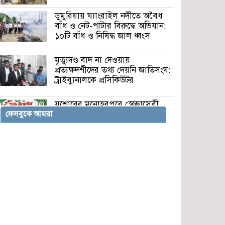
ডুমুরিয়ায় ঘ্যাংরাইল নদীতে অবৈধ
বাঁধ ও নেট-পাটার বিরুদ্ধে অভিযান:
১০টি বাঁধ ও নিষিদ্ধ জাল ধ্বংস
মৃত্যুদণ্ড বাদ না দেওয়ায়
প্রত্যক্ষদর্শীদের তথ্য দেয়নি জাতিসংঘ:
ট্রাইব্যুনালকে প্রসিকিউটর
যশোরের মনোহরপুরে স্বেচ্ছাসেবী
সংগঠন ‘প্রয়াস’-এর শুভ উদ্বোধন
ফেসবুকে আমরা
শুক্রবার
লালমনিরহাটে সন্ত্রাসবিরোধী আইনে
মহিলা আওয়ামী লীগ নেত্রী মেহরুন
নাহার মেরী গ্রেপ্তার
জামালপুরে বিজিবির পৃথক অভিযানে
ভারতীয় মদ-কসমেটিকস জব্দ