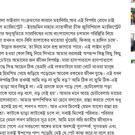
া ভাইরাস সংক্রমণের কারনে মহাবির্যয়,আর এই বিপর্যয় রোধে চাই
্যাজিস্ট্রেট – ইয়াছমিন নাহার।সাতক্ষীরা চীফ জুডিশিয়াল ম্যাজিস্ট্রেট
ার অনুভূতিতে সারাবিশ্বের ন্যায় বাংলাদেশের চলমান পরিস্থিতি নিয়ে
রা তখনও বসে-বিবি তালাকের ফতোয়া খুঁজেছি, ফিকাহ ও হাদিস চষে’-
ল্লেখ করলাম, তা নিয়ে মনে প্রশ্ন জাগতে পারে। এই লাইন দুটো
াল হওয়া কোন কিছু নিয়ে লিখতে আমার বরাবরই অপছন্দ কিন্তু কিছু কিছু
 ঢেউয়ে আমাদের জন জীবন বিপর্যস্ত। যারা হাসপাতালে হাসপাতালে
ধে লিপ্ত আছেন ঠিক তেমনি এই লকডাউনে যারা খেটে খাওয়া মানুষ
রবরাহে হিমশিম খেয়ে জড়িয়ে পড়েছেন আরেক রকমের জীবন যুদ্ধে। এই যখন
পর্যস্ত ঠিক তখনই আমি বড় না তুমি বড়? আমি ঠিক না তুমি ঠিক-এই
্রুপ ছাড়া আর কিছুই না। এই প্রসঙ্গে মনে পড়ে গেল, ছোটবেলায় পড়া
য়, লোকে যারে বড় বলে, বড় সেই হয়’। আমার মনে আছে ছোটবেলায় মায়ের
বাসো। আমার স্বল্পশিক্ষিত মা হেসে বলতেন, রান্না করতে গেলে শুধু
 হলেই হয় না, লবণও লাগে। আর এসব মিলেই যেমন ভালো রান্না হয়
মতো। কাউকে ছাড়া কাউকেই চলে না, সবাই মিলেই পরিবার। পরিবার
 ক্ষেত্রে যেমন লবণ মরিচের সূত্র চলে, আমি মনে করি জাতীয় জীবনেও
লাতে গেলে এর সবগুলো অঙ্গের মাঝে অবশ্যই সুসম্পর্ক, সুসমন্বয় এবং
 আমরা সবাই ঈশপের গল্প পড়েছি সেই যে পেট কাজ করে না বলে হাত