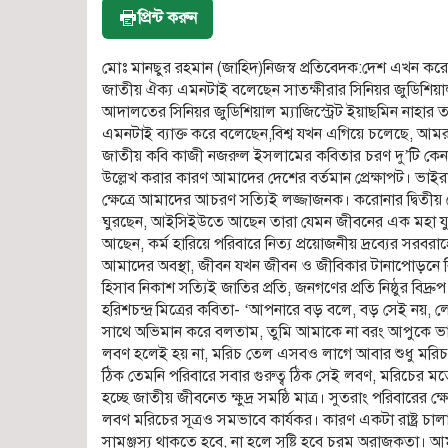
প্রিন্ট করুন
মোঃ মানছুর রহমান (জাহিদ)নিজস্ব প্রতিবেদক:দেশ এখন করোন
জাতীয় ঐক্য এমনটাই বলেছেন সাতক্ষীরার সিনিয়র জুডিশিয়াল ম
আদালতের সিনিয়র জুডিশিয়াল ম্যাজিস্ট্রেট ইয়াছমিন নাহার ত
এমনটাই ব্যাক্ত করে বলেছেন,বিশ্ব যখন এগিয়ে চলেছে, আম
জাতীয় কবি কাজী নজরুল ইসলামের কবিতার চরণ দু’টি কেন উ
উল্লেখ করার কারণ আমাদের দেশের বর্তমান প্রেক্ষাপট। ভাইর
ক্ষেত্রে আমাদের আচরণ সত্যিই লজ্জাজনক। করোনার দ্বিতীয়
ঘুরছেন, আইসিইউতে আছেন তারা যেমন জীবনের এক মহা যুদ্
আছেন, কর্ম হারিয়ে পরিবারে নিত্য প্রয়োজনীয় দ্রব্যের স
আমাদের অবস্থা, জীবন যখন জীবন ও জীবিকার টানাপোড়নে বি
হিসাব নিকাশ সত্যিই জাতির প্রতি, জনগণের প্রতি নিষ্ঠুর বিদ
হরিশচন্দ্র মিত্রের কবিতা- ‘আপনারে বড় বলে, বড় সেই ন
সাথে অভিমান করে বলতাম, তুমি আমাকে না বরং আপুকে ভালো
লবণ হলেই হয় না, মরিচ তেল এসবও লাগে আবার শুধু মরিচ
ঠিক তেমনি পরিবারে সবার গুরুত্ব ঠিক সেই লবণ, মরিচের 
হচ্ছে জাতীয় জীবনেত ক্ষুদ্র সমষ্ঠি মাত্র। সুতরাং পরিবারের
লবণ মরিচের সূত্রও সমভাবে কার্যকর। কারণ একটা রাষ্ট্র চা
সামঞ্জস্য থাকতে হবে, না হলে সৃষ্টি হবে চরম অরাজকতা।