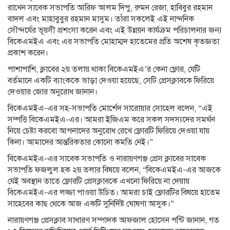
রাখেন সাবেক সভাপতি আরিফ আলম দিপু, রুমন রেজা, হাবিবুর রহমান
বাদল এবং মাহাবুবুর রহমান মাসুম। তাঁরা সকলেই এই নান্দনিক
সৌন্দর্যের ভূয়সী প্রশংসা করেন এবং এই উন্নয়ন কার্যক্রম পরিচালনার জন্য
বিকেএমইএ এবং এর সভাপতি মোহাম্মদ হাতেমের প্রতি অশেষ কৃতজ্ঞতা
প্রকাশ করেন।
পাশাপাশি, ক্লাবের ২য় তলায় থাকা বিকেএমইএ’র কেনা ফ্লোর, যেটি
বর্তমানে একটি ব্যাংককে ভাড়া দেওয়া হয়েছে, সেটি প্রেসক্লাবকে ফিরিয়ে
দেওয়ার জোর অনুরোধ জানান।
বিকেএমইএ-এর সহ-সভাপতি মোর্শেদ সারোয়ার সোহেল বলেন, “এই
সম্পত্তি বিকেএমইএ-এর। আমরা ইজিএম করে সকল সদস্যদের সমর্থন
নিয়ে চেষ্টা করবো আপনাদের অনুরোধ রেখে ফ্লোরটি ফিরিয়ে দেওয়া যায়
কিনা। আমাদের আন্তরিকতার কোনো কমতি নেই।”
বিকেএমইএ-এর সাবেক সভাপতি ও নারায়ণগঞ্জ প্রেস ক্লাবের সাবেক
সভাপতি ফজলুল হক ২য় তলার বিষয়ে বলেন, “বিকেএমইএ-এর আজকে
যেই অবস্থান তাতে ফ্লোরটি প্রেসক্লাবকে এখনো ফিরিয়ে না দেয়ায়
বিকেএমইএ-এর লজ্জা পাওয়া উচিত। আমরা চাই ফ্লোরটির বিষয়ে হাতেম
সাহেবের কাছ থেকে আজ একটি সুনির্দিষ্ট ঘোষণা আসুক।”
নারায়ণগঞ্জ প্রেসক্লাব সাধারণ সম্পাদক আফজাল হোসেন পন্টি জানান, গত