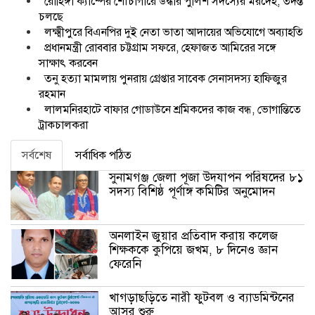
রোহিঙ্গা ক্যাম্পের শৌচাগারে উদ্ধার পুলিশ সদস্যের মরদেহ, তদন্ত
চলছে
লক্ষ্মীপুরে বিএনপির দুই নেতা ভাতা আদায়ের অভিযোগে অব্যাহতি
প্রধানমন্ত্রী রোববার চট্টগ্রাম সফরে, হেফাজত আমিরের সঙ্গে
সাক্ষাৎ করবেন
তনু হত্যা মামলায় পুনরায় গ্রেপ্তার সাবেক সেনাসদস্য হাফিজুর
রহমান
লালমনিরহাটে বাফার গোডাউনে শ্রমিকদের কাজ বন্ধ, ভোগান্তিতে
ট্রাকচালকরা
সর্বশেষ
সর্বাধিক পঠিত
সুনামগঞ্জ জেলা পূজা উদযাপন পরিষদের ৮১
সদস্য বিশিষ্ঠ পূর্ণাঙ্গ কমিটির অনুমোদন
অনলাইন জুয়ার প্রতিবাদ করায় কলেজ
শিক্ষককে কুপিয়ে জখম, ৮ দিনেও জ্ঞান
ফেরেনি
খাগড়াছড়িতে নারী ফুটবল ও ব্যাডমিন্টনের
আসর শুরু