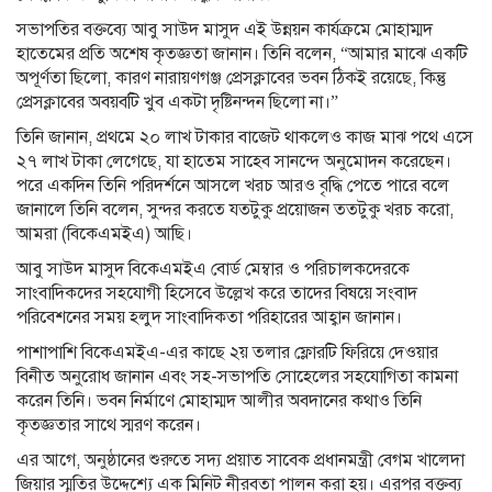
সভাপতির বক্তব্যে আবু সাউদ মাসুদ এই উন্নয়ন কার্যক্রমে মোহাম্মদ
হাতেমের প্রতি অশেষ কৃতজ্ঞতা জানান। তিনি বলেন, “আমার মাঝে একটি
অপূর্ণতা ছিলো, কারণ নারায়ণগঞ্জ প্রেসক্লাবের ভবন ঠিকই রয়েছে, কিন্তু
প্রেসক্লাবের অবয়বটি খুব একটা দৃষ্টিনন্দন ছিলো না।”
তিনি জানান, প্রথমে ২০ লাখ টাকার বাজেট থাকলেও কাজ মাঝ পথে এসে
২৭ লাখ টাকা লেগেছে, যা হাতেম সাহেব সানন্দে অনুমোদন করেছেন।
পরে একদিন তিনি পরিদর্শনে আসলে খরচ আরও বৃদ্ধি পেতে পারে বলে
জানালে তিনি বলেন, সুন্দর করতে যতটুকু প্রয়োজন ততটুকু খরচ করো,
আমরা (বিকেএমইএ) আছি।
আবু সাউদ মাসুদ বিকেএমইএ বোর্ড মেম্বার ও পরিচালকদেরকে
সাংবাদিকদের সহযোগী হিসেবে উল্লেখ করে তাদের বিষয়ে সংবাদ
পরিবেশনের সময় হলুদ সাংবাদিকতা পরিহারের আহ্বান জানান।
পাশাপাশি বিকেএমইএ-এর কাছে ২য় তলার ফ্লোরটি ফিরিয়ে দেওয়ার
বিনীত অনুরোধ জানান এবং সহ-সভাপতি সোহেলের সহযোগিতা কামনা
করেন তিনি। ভবন নির্মাণে মোহাম্মদ আলীর অবদানের কথাও তিনি
কৃতজ্ঞতার সাথে স্মরণ করেন।
এর আগে, অনুষ্ঠানের শুরুতে সদ্য প্রয়াত সাবেক প্রধানমন্ত্রী বেগম খালেদা
জিয়ার স্মৃতির উদ্দেশ্যে এক মিনিট নীরবতা পালন করা হয়। এরপর বক্তব্য