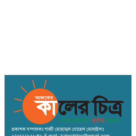
সুনামগঞ্জের দিরাইয়ে ১৪৪ ধারা উপেক্ষা
করে বিএনপির দুই পক্ষের পাল্টাপাল্টি
মিছিল ও সমাবেশ
ডুমুরিয়ায় আইন-শৃঙ্খলার চরম অবনতি:
চুরি-ছিনতাই নিত্যদিনের ঘটনা
প্রকাশক সম্পাদকঃ গাজী মোহাম্মদ সোহেল মোবাইলঃ
০১৬১১১৮১৮৩৮ E mail : kalerchitro@gmail.com