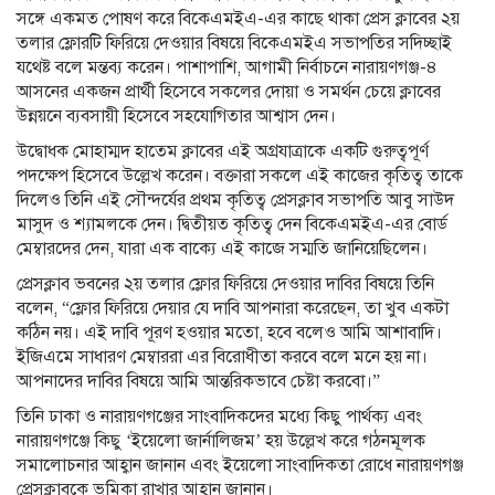
সঙ্গে একমত পোষণ করে বিকেএমইএ-এর কাছে থাকা প্রেস ক্লাবের ২য়
তলার ফ্লোরটি ফিরিয়ে দেওয়ার বিষয়ে বিকেএমইএ সভাপতির সদিচ্ছাই
যথেষ্ট বলে মন্তব্য করেন। পাশাপাশি, আগামী নির্বাচনে নারায়ণগঞ্জ-৪
আসনের একজন প্রার্থী হিসেবে সকলের দোয়া ও সমর্থন চেয়ে ক্লাবের
উন্নয়নে ব্যবসায়ী হিসেবে সহযোগিতার আশ্বাস দেন।
উদ্বোধক মোহাম্মদ হাতেম ক্লাবের এই অগ্রযাত্রাকে একটি গুরুত্বপূর্ণ
পদক্ষেপ হিসেবে উল্লেখ করেন। বক্তারা সকলে এই কাজের কৃতিত্ব তাকে
দিলেও তিনি এই সৌন্দর্যের প্রথম কৃতিত্ব প্রেসক্লাব সভাপতি আবু সাউদ
মাসুদ ও শ্যামলকে দেন। দ্বিতীয়ত কৃতিত্ব দেন বিকেএমইএ-এর বোর্ড
মেম্বারদের দেন, যারা এক বাক্যে এই কাজে সম্মতি জানিয়েছিলেন।
প্রেসক্লাব ভবনের ২য় তলার ফ্লোর ফিরিয়ে দেওয়ার দাবির বিষয়ে তিনি
বলেন, “ফ্লোর ফিরিয়ে দেয়ার যে দাবি আপনারা করেছেন, তা খুব একটা
কঠিন নয়। এই দাবি পূরণ হওয়ার মতো, হবে বলেও আমি আশাবাদি।
ইজিএমে সাধারণ মেম্বাররা এর বিরোধীতা করবে বলে মনে হয় না।
আপনাদের দাবির বিষয়ে আমি আন্তরিকভাবে চেষ্টা করবো।”
তিনি ঢাকা ও নারায়ণগঞ্জের সাংবাদিকদের মধ্যে কিছু পার্থক্য এবং
নারায়ণগঞ্জে কিছু ‘ইয়েলো জার্নালিজম’ হয় উল্লেখ করে গঠনমূলক
সমালোচনার আহ্বান জানান এবং ইয়েলো সাংবাদিকতা রোধে নারায়ণগঞ্জ
প্রেসক্লাবকে ভুমিকা রাখার আহ্বান জানান।