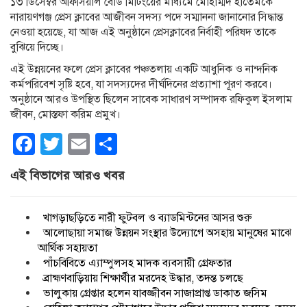
১৩ ডিসেম্বর অফিসিয়াল বোর্ড মিটিংয়ের মাধ্যমে মোহাম্মদ হাতেমকে
নারায়ণগঞ্জ প্রেস ক্লাবের আজীবন সদস্য পদে সম্মাননা জানানোর সিদ্ধান্ত
নেওয়া হয়েছে, যা আজ এই অনুষ্ঠানে প্রেসক্লাবের নির্বাহী পরিষদ তাকে
বুঝিয়ে দিচ্ছে।
এই উন্নয়নের ফলে প্রেস ক্লাবের পঞ্চতলায় একটি আধুনিক ও নান্দনিক
কর্মপরিবেশ সৃষ্টি হবে, যা সদস্যদের দীর্ঘদিনের প্রত্যাশা পূরণ করবে।
অনুষ্ঠানে আরও উপস্থিত ছিলেন সাবেক সাধারণ সম্পাদক রফিকুল ইসলাম
জীবন, মোস্তফা করিম প্রমুখ।
Facebook
Twitter
Email
Share
এই বিভাগের আরও খবর
খাগড়াছড়িতে নারী ফুটবল ও ব্যাডমিন্টনের আসর শুরু
আলোছায়া সমাজ উন্নয়ন সংস্থার উদ্যোগে অসহায় মানুষের মাঝে
আর্থিক সহায়তা
পাঁচবিবিতে এ্যাম্পুলসহ মাদক ব্যবসায়ী গ্রেফতার
ব্রাহ্মণবাড়িয়ায় শিক্ষার্থীর মরদেহ উদ্ধার, তদন্ত চলছে
ভালুকায় গ্রেপ্তার হলেন যাবজ্জীবন সাজাপ্রাপ্ত ডাকাত জসিম