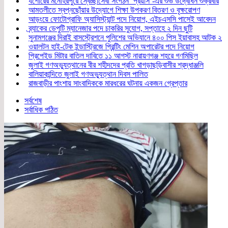
যশোরের মনোহরপুরে স্বেচ্ছাসেবী সংগঠন ‘প্রয়াস’-এর শুভ উদ্বোধন শুক্রবার
আমতলীতে স্বপ্নছোঁয়ার উদ্যোগে শিক্ষা উপকরণ বিতরণ ও বৃক্ষরোপণ
আড়ংয়ে ফোটোগ্রাফি অ্যাসিস্ট্যান্ট পদে নিয়োগ, এইচএসসি পাসেই আবেদন
ব্র্যাকের ডেপুটি ম্যানেজার পদে চাকরির সুযোগ, সপ্তাহে ২ দিন ছুটি
সুনামগঞ্জের দিরাই বাসস্ট্রেশনে পুলিশের অভিযানে ৪০০ পিস ইয়াবাসহ আটক ২
ওয়ালটন হাই-টেক ইন্ডাস্ট্রিজে প্রিন্টিং মেশিন অপারেটর পদে নিয়োগ
প্রিপেইড মিটার বাতিল দাবিতে ১১ আগস্ট নারায়ণগঞ্জ শহরে গণমিছিল
জুলাই গণঅভ্যুত্থানের বীর শহীদদের প্রতি খাগড়াছড়িবাসীর শ্রদ্ধাঞ্জলি
বালিয়াকান্দিতে জুলাই গণঅভ্যুত্থান দিবস পালিত
রাজবাড়ীর পাংশায় সাংবাদিককে মারধরের ঘটনায় একজন গ্রেপ্তার
সর্বশেষ
সর্বাধিক পঠিত