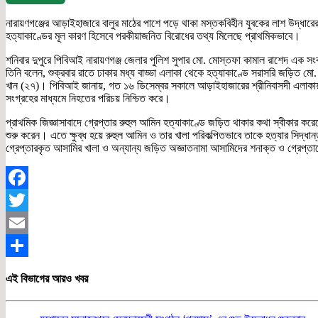
নারায়ণগঞ্জের আড়াইহাজারে বালুর মাঠের পাশে পড়ে থাকা মস্তকবিহীন যুবকের লাশ উদ্ধার
হত্যাকাণ্ডের মূল কারণ হিসেবে পরকীয়াজনিত বিরোধের তথ্য মিলেছে প্রাথমিকভাবে।
শনিবার দুপুরে পিবিআই নারায়ণগঞ্জ জেলার পুলিশ সুপার মো. মোস্তফা কামাল রাশেদ এক স
তিনি বলেন, শুক্রবার রাতে ঢাকার মধ্য বাড্ডা এলাকা থেকে হত্যাকাণ্ডে সরাসরি জড়িত মো
খান (২৭)। পিবিআই জানায়, গত ১৬ ডিসেম্বর সকালে আড়াইহাজারের শ্রীনিবাসদী এলাকায় বালু
সংগ্রহের মাধ্যমে নিহতের পরিচয় নিশ্চিত করে।
প্রাথমিক জিজ্ঞাসাবাদে গ্রেপ্তার রুহুল আমিন হত্যাকাণ্ডে জড়িত থাকার কথা স্বীকার ক
শুরু করেন। এতে ক্ষুব্ধ হয়ে রুহুল আমিন ও তার খালা পরিকল্পিতভাবে তাকে হত্যার সিদ্ধা
গ্রেপ্তারকৃত আসামির খালা ও অন্যান্য জড়িত অজ্ঞাতনামা আসামিদের শনাক্ত ও গ্রেপ্
Facebook
Twitter
Email
Share
এই বিভাগের আরও খবর