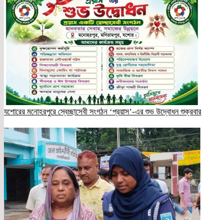
যশোরের মনোহরপুরে স্বেচ্ছাসেবী সংগঠন ‘প্রয়াস’-এর শুভ উদ্বোধন শুক্রবার