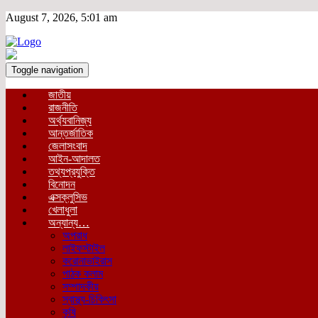
August 7, 2026, 5:01 am
Toggle navigation
জাতীয়
রাজনীতি
অর্থ্যবানিজ্য
আন্তর্জাতিক
জেলাসংবাদ
আইন-আদালত
তথ্যপ্রযুক্তি
বিনোদন
এক্সক্লুসিভ
খেলাধুলা
অন্যান্য…
অপরাধ
লাইফস্টাইল
করোনাভাইরাস
পাঠক কলাম
সম্পাদকীয়
স্বাস্থ্য-চিকিৎসা
কৃষি