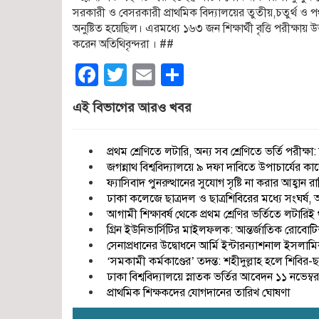
সরকারী ও বেসরকারী প্রাথমিক বিদ্যালয়ের তুতীয়,চতুর্থ ও পঞ্চম
অনুষ্টিত হয়েছিল। এরমধ্যে ১৬৩ জন শিক্ষার্থী বৃত্তি পরীক্ষায় উত
করেন অতিথিবৃন্দরা । ##
Facebook
Twitter
Email
Share
এই বিভাগের আরও খবর
প্রথম শ্রেণিতে লটারি, অন্য সব শ্রেণিতে ভর্তি পরীক্ষা: শি
জগন্নাথ বিশ্ববিদ্যালয়ে ৯ দফা দাবিতে উপাচার্যের ক
ফ্যাসিবাদ পুনরুত্থানের সুযোগ সৃষ্টি না করার আহ্বান রা
ঢাকা কলেজে ছাত্রদল ও ছাত্রশিবিরের মধ্যে সংঘর্
আগামী শিক্ষাবর্ষ থেকে প্রথম শ্রেণির ভর্তিতে লটারি
গ্রিন ইউনিভার্সিটির মাইলফলক: আন্তর্জাতিক রোবোটিক্স 
সেনাপ্রধানের উদ্বোধনে আর্মি ইন্টারন্যাশনাল ইসলাম
‘সমকামী কর্মকাণ্ডের’ তদন্ত: শহীদুল্লাহ হলে শিবির-ছ
ঢাকা বিশ্ববিদ্যালয়ে স্নাতক ভর্তির আবেদন ১১ নভেম্বর
প্রাথমিক শিক্ষকদের যোগদানের তারিখ ঘোষণা