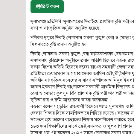
প্রিন্ট করুন
সুনামগঞ্জ প্রতিনিধি :সুনামগঞ্জের দিরাইয়ে প্রাথমিক বৃত্তি পরীক
সভা ও সাংস্কৃতিক অনুষ্টান অনুষ্টিত হয়েছে।
শনিবার দুপুরে দিরাই লোকনাথ-সরলা-কুমুদ-রেবা ও মোছাঃ
মিলনায়তে বৃত্তি প্রদান অনুষ্টিত হয়।
দিরাই লোকনাথ-সরলা-কুমুদ-রেবা ফাউন্ডেশনের চেয়ারম্যান
সঞ্চালনায় বৃত্তিপ্রদান অনুষ্টানে প্রধান অতিথি হিসেবে বক্তব
সভায় বিশেষ অতিথি হিসেবে বক্তব্য রাখেন সহকারী জেলা স
প্রতিষ্টাতা চেয়ারম্যান ও সমাজসেবক জামিল চৌধুরী,দৈনিক য
অণির্বান সাংস্কৃতিক সংসদের সাধারণ সম্পাদক আমিনুল ইসলাম
জাফর ইকবাল,দিরাই বাংলাদেশ সরকারী প্রাথমিক বিদ্যালয় 
রেবা ও মোছাঃ কুলসুম বিবি প্রাথমিক বৃত্তি পরীক্ষার পরীক্ষা 
সুচিতা রায় ও রুমি আক্তারসহ আরো অনেকেই।
বক্তারা বলেন সংস্কৃতির রাজধানী হিসেবে খ্যাত সুনামগঞ্জ ও
জেলায় শিক্ষার দিকে সামগ্রিকভাবে পিছিয়ে রয়েছে। কাজেই
সচেতন হয়ে তাদের বাচ্ছাদের শিক্ষায় মনোনিবেশ করাতে হবে। ক
১৬৩ জন শিক্ষার্থীদের মাঝে ক্রেষ্ট,সদনপত্র ও স্কুলব্যাগ প্রদ
উল্লেখ্য গত ৭ই নভেম্বর ২০২৫ সালে লোকনাথ সরলা কুমুদ রেব