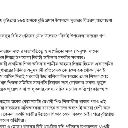
্ষায় বৃত্তিপ্রাপ্ত ১৬৩ জনকে বৃত্তি প্রদান উপলক্ষে পুরস্কার বিতরণ,আলোচনা
 কুলসুম বিবি সংগঠনের যৌথ উদ্যোগে দিরাই উপজেলা সদরের গণ-
 নারায়ন দাসের সভাপতিত্বে ও সংগঠনের সদস্য অনুপম দাসের
্য রাখেন দিরাই উপজেলা নির্বাহী অফিসার সনজীব সরকার।
হকারী প্রাথমিক শিক্ষা অফিসার শামীম আহমদ,দিরাই হিমেল একাডেমির
ুগান্তরের সিনিয়র অনুসন্ধানী প্রতিবেদক নেসারুল হক খোকন,দিরাই
 আমিন,দিরাই সরকারী উচ্চ বালিকা বিদ্যালয়ের প্রধান শিক্ষক মোঃ
প্রধান শিক্ষক সমিতির সভাপতি দিবাকর দাস,লোকনাথ-সরলা-কুমুদ-
নিয়ন্ত্রক জুয়েল রানা তালুকদার,সদস্য সচিব মনোজ কান্তি পুরকায়স্হ ও
 দিরাইয়ে অনেক কোমলমতি মেধাবী শিশু শিক্ষার্থীরা থাকার পরও এই
 যারা বাচ্চাদের অভিভাবকরা রয়েছেন তাদের অবশ্যেই আরো বেশী করে
েননা একটি জাতীর উন্নয়নে শিক্ষার কোন বিকল্প নেই। পরে বৃত্তিপ্রাপ্ত
ান করেন অতিথিরা।
া ও মোছাঃ কুলসুম বিবি প্রাথমিক বৃত্তি পরীক্ষায় উপজেলার ১১৩টি