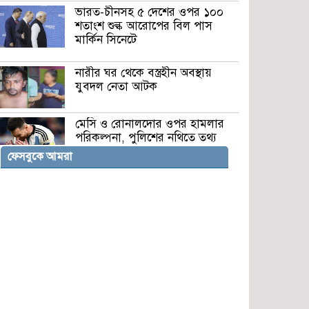
ভারত-চীনসহ ৫ দেশের ওপর ১০০
শতাংশ শুল্ক আরোপের বিল পাস
মার্কিন সিনেটে
নারীর ঘর থেকে বস্ত্রহীন অবস্থায়
যুবদল নেতা আটক
মেসি ও রোনালদোর ওপর হামলার
পরিকল্পনা, পুলিশের নথিতে তথ্য
প্রকাশ
ফেসবুকে আমরা
গাইবান্ধায় যুবদল নেতার ছুরিকাঘাতে
আহত শিবির কর্মী সালাউদ্দিন মারা
গেছেন
সড়ক দুর্ঘটনায় প্রাণ হারালেন ১৭
বছর বয়সী বাউল শিল্পী পেহেলি
ভৈরবী
ধেয়ে আসছে মৌসুমি নিম্নচাপ,