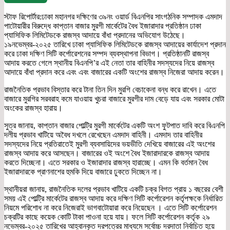
স্টাফ রিপোর্টার:ঢাকা মহানগর দক্ষিণের ৩৯নং ওয়ার্ড বিএনপির সাংগঠনিক সম্পাদক এমদাদ
পাটোয়ারীর বিরুদ্ধে কাপ্তান বাজার মুরগী মার্কেটের বৈধ ইজারাদার প্রতিষ্ঠান ঢাকা
প্যাসিফিক লিমিটেডকে রাজস্ব আদায়ে বাঁধা প্রদানের অভিযোগ উঠেছে।
১৯নভেম্বর-২০২৫ তারিখে ঢাকা প্যাসিফিক লিমিটেডকে রাজস্ব আদায়ের কার্যাদেশ প্রদান
করে ঢাকা দক্ষিণ সিটি কর্পোরেশনের সম্পদ ব্যবস্থাপনা বিভাগ। প্রতিষ্ঠানটি রাজস্ব
আদায় করতে গেলে স্থানীয় বিএনপি’র এই নেতা তার বাহিনীর সদস্যদের নিয়ে রাজস্ব
আদায়ে বাঁধা প্রদান করে এবং এবং বাজারের একটি অংশের রাজস্ব নিজেরা আদায় করেন।
রাজনৈতিক প্রভাব বিস্তার করে টানা তিন দিন মুরগি বেচাকেনা বন্ধ করে রাখেন। এতে
বাজারে মুরগির সরবরাহ কমে যাওয়ায় খুচরা বাজারে মুরগীর দাম বেড়ে যায় এবং সরকার মোটা
অংকের রাজস্ব হারায়।
সুত্র জানায়, কাপ্তান বাজার পোল্ট্রি মুরগী মার্কেটের একটি অংশ ফুটপাত দাবি করে বিএনপি
দলীয় প্রভাব খাটিয়ে অবৈধ দখলে রেখেছেন এমদাদ বাহিনী। এমদাদ তার বাহিনীর
সদস্যদের নিয়ে প্রতিরাতেই মুরগী ব্যবসায়িদের ভয়ভীতি দেখিয়ে বাজারের এই অংশের
রাজস্ব আদায় করে আসছেন। বাজারের ওই অংশে বৈধ ইজারাদারকে রাজস্ব আদায়
করতে দিচ্ছেনা। এতে সরকার ও ইজারাদার রাজস্ব হারাচ্ছে। এমন কি বর্তমান বৈধ
ইজারাদারকে প্রাণনাশের হুমকি দিয়ে বাজারে ঢুকতে দিচ্ছেন না।
স্থানীয়রা জানায়, রাজনৈতিক দলের প্রভাব খাটিয়ে একটি চক্র বিগত প্রায় ১ বছরের বেশী
সময় এই পোল্ট্রি মার্কেটের রাজস্ব আদায় করে দক্ষিণ সিটি কর্পোরেশন কর্তৃপক্ষকে নির্ধারিত
নিয়মে পরিশোধ না করে নিজেরাই ভাগবাটোয়ারা করে নিয়েছেন । এতে সিটি কর্পোরেশন
চক্রটির কাছে কয়েক কোটি টাকা পাওনা হয়ে যায়। ফলে সিটি কর্পোরেশন কর্তৃক ২৯
নভেম্বর-২০২৫ তারিখের আহ্বানকৃত দরপত্রের মাধ্যমে সর্বোচ্চ দরদাতা নির্বাচিত হয়ে