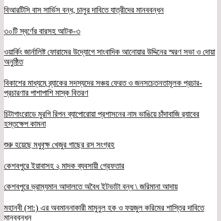
বিআরটিসি বাস সার্ভিস বন্ধ, চালুর দাবিতে যাত্রীদের মানববন্ধন
৩০টি স্বর্ণের বারসহ আটক-৩
ওয়ার্কিং জার্নালিষ্ট ফোরামের উদ্যোগে সাংবাদিক আনোয়ার উদ্দিনের স্মরণ সভা ও দোয়া
অনুষ্ঠিত
বিকাশের মাধ্যমে ব্র্যাকের সদস্যদের সঞ্চয় ফেরত ও জনসচেতনতামূলক প্রচার-
প্রচারণার পাশাপাশি মাস্ক বিতরণ
চিটাগাংরোডে মুরগি রিপন ব্যাপোরোয়া প্রশাসনের নাম ভাঙিয়ে চাঁদাবাজি র‌্যাবের
হস্তক্ষেপ কামনা
শুরু হয়েছে মধুবৃক্ষ খেজুর গাছের রস সংগ্রহ
কেশবপুরে ইয়াবাসহ ২ মাদক ব্যবসায়ী গ্রেফতার
কেশবপুরে ভ্রাম্যমান আদালতে অবৈধ ইটভাটা বন্ধ \ জরিমানা আদায়
মহানবী (সা:) এর অবমাননাকারী মামুনুল হক ও ফয়জুল করিমের শাস্তির দাবিতে
মানববন্ধন