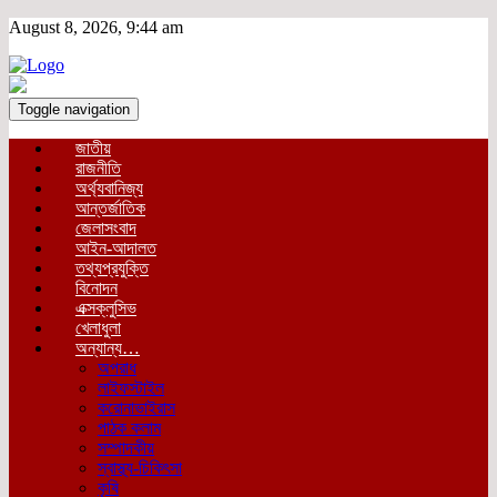
August 8, 2026, 9:44 am
Toggle navigation
জাতীয়
রাজনীতি
অর্থ্যবানিজ্য
আন্তর্জাতিক
জেলাসংবাদ
আইন-আদালত
তথ্যপ্রযুক্তি
বিনোদন
এক্সক্লুসিভ
খেলাধুলা
অন্যান্য…
অপরাধ
লাইফস্টাইল
করোনাভাইরাস
পাঠক কলাম
সম্পাদকীয়
স্বাস্থ্য-চিকিৎসা
কৃষি