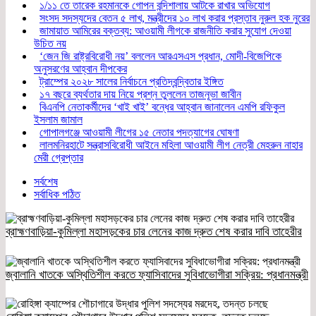
১/১১ তে তারেক রহমানকে গোপন বন্দিশালায় আটকে রাখার অভিযোগ
সংসদ সদস্যদের বেতন ৫ লাখ, মন্ত্রীদের ১০ লাখ করার প্রস্তাব নুরুল হক নুরের
জামায়াত আমিরের বক্তব্য: আওয়ামী লীগকে রাজনীতি করার সুযোগ দেওয়া
উচিত নয়
‘জেন জি রাষ্ট্রবিরোধী নয়’ বললেন আরএসএস প্রধান, মোদী-বিজেপিকে
অনুসরণের আহ্বান দীপকের
ট্রাম্পের ২০২৮ সালের নির্বাচনে প্রতিদ্বন্দ্বিতার ইঙ্গিত
১৭ বছরে ব্যর্থতার দায় নিয়ে প্রশ্ন তুললেন তাজনূভা জাবীন
বিএনপি নেতাকর্মীদের ‘খাই খাই’ বন্ধের আহ্বান জানালেন এমপি রফিকুল
ইসলাম জামাল
গোপালগঞ্জে আওয়ামী লীগের ১৫ নেতার পদত্যাগের ঘোষণা
লালমনিরহাটে সন্ত্রাসবিরোধী আইনে মহিলা আওয়ামী লীগ নেত্রী মেহরুন নাহার
মেরী গ্রেপ্তার
সর্বশেষ
সর্বাধিক পঠিত
ব্রাহ্মণবাড়িয়া-কুমিল্লা মহাসড়কের চার লেনের কাজ দ্রুত শেষ করার দাবি তাহেরীর
জ্বালানি খাতকে অস্থিতিশীল করতে ফ্যাসিবাদের সুবিধাভোগীরা সক্রিয়: প্রধানমন্ত্রী