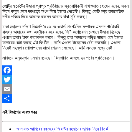
পোল্ট্রি মার্কেটের ইজারা প্রাপ্ত প্রতিষ্ঠানের স্বত্বাধিকারী শাখাওয়াত হোসেন বলেন, সকল
নিয়ম-কানুন মেনে দরপত্রে অংশ নিয়ে ইজারা পেয়েছি। কিন্তু একটি চক্র রাজনৈতিক
দলীয় পরিচয় দিয়ে আমাকে রাজস্ব আদায়ে বাঁধা সৃষ্টি করছে।
ঢাকা মহানগর দক্ষিণ বিএনপি’র ৩৯ নং ওয়ার্ড সাংগঠনিক সম্পাদক এমদাদ পাটোয়ারী
রাজস্ব আদায়ের কথা অস্বীকার করে বলেন, সিটি কর্পোরেশন যেখানে ইজারা দিয়েছে
এখানে তারাই টাকা কালেকশন করবে। কিন্তু তারা আমাদের বাড়ির সামনে এসে ইজারা
আদায়ের চেষ্টা করছে এটা কি ঠিক। আমি এগুলো উচ্ছেদের চেষ্টা করতেছি। এগুলো
নিয়েই মহল্লার পোলাপানের সাথে গেঞ্জাম চলতেছে। আমি এসবের মধ্যে নেই।
এবিষয়ে অনুসন্ধান চলমান রয়েছে। বিস্তারিত আসছে ২য় পর্বের প্রতিবেদনে।
Facebook
Twitter
Email
Share
এই বিভাগের আরও খবর
জামায়াত আমিরের বক্তব্যে জিয়াউর রহমানের ভূমিকা নিয়ে বিতর্ক