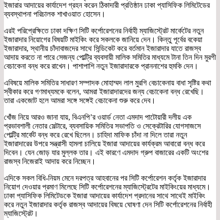
ইজারার আদায়ের কার্যাদেশ গ্রহন করেন ঠিকাদারী প্রতিষ্ঠান ঢাকা প্যাসিফিক লিমিটেডের
ব্যবস্থাপনা পরিচালক শাখাওয়াত হোসেন।
এরই পরিপ্রেক্ষিতে ঢাকা দক্ষিণ সিটি কর্পোরেশনের নির্বাহী ম্যাজিস্ট্রেট মার্কেটের নতুন
ইজারাদার নিয়োগের বিষয়টি মাইকিং করে সকলকে জানিয়ে দেন। কিন্তু পূর্বের বকেয়া
ইজারাদার, স্থানীয় চাঁদাবাজদের সাথে সিন্ডিকেট করে বর্তমান ইজারাদার যাতে রাজস্ব
আদায় করতে না পারে সেজন্য পোল্ট্রি ব্যবসায়ী মালিক সমিতির মাধ্যমে টানা তিন দিন মুরগী
বেচাকেনা বন্ধ করে রাখেন। পাশাপাশি নতুন ইজারাদারকে প্রাননাশের হুমকি দেন।
এবিষয়ে মালিক সমিতির সাধারণ সম্পাদক মোহাম্মদ লাল মুরগি বেচাকেনায় বাধা সৃষ্টির কথা
স্বীকার করে গণমাধ্যমকে বলেন, আমরা ইজারাদারদের জন্য বেচাকেনা বন্ধ রেখেছি।
তারা একজোট হলে আমরা সঙ্গে সঙ্গেই বেচাকেনা শুরু করে দেব।
খোঁজ নিয়ে আরও জানা যায়, বিএনপি’র ওয়ার্ড নেতা এমদাদ পাটোয়ারী দলীয় এক
প্রভাবশালী নেতার সেল্টারে, ব্যবসায়িক সমিতির সভাপতি ও সেক্রেটারির যোগসাজসে
পোল্ট্রি মার্কেট বন্ধ করে রেখে ছিলেন। চাহিদা মাফিক চাঁদা না দিলে তারা নতুন
ইজারাদারের উপরে সন্ত্রাসী হামলা চালিয়ে ইজারা আদায়ের কার্যক্রম আবারো বন্ধ করে
দিবেন। যেন জোড় যার মুল্লক তার। এই কারণে এমদাদ গ্রুপ বাজারের একটি অংশের
রাজস্ব নিজেরাই আদায় করে নিচ্ছেন।
এদিকে সকল বিধি-নিয়ম মেনে দরপত্র আহবানের পর সিটি কর্পোরেশন কর্তৃক ইজারাদার
নিয়োগ দেওয়ার প্রমাণ মিলেছে সিটি কর্পোরেশনের ম্যাজিস্ট্রেটের মাইকিংয়ের মাধ্যমে।
ঢাকা প্যাসিফিক লিমিটেডকে ইজারা আদায়ের কার্যাদেশ প্রদানের সাথে সাথেই মাইকিং
করে নতুন ইজারাদার কর্তৃক রাজস্ব আদায়ের বিষয়ে ঘোষণা দেন সিটি কর্পোরেশনের নির্বাহী
ম্যাজিস্ট্রেট।