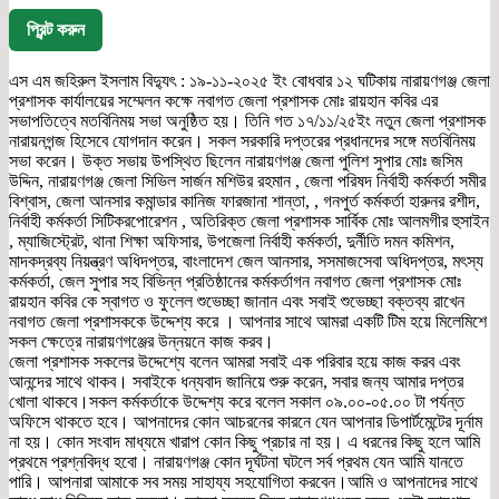
প্রিন্ট করুন
এস এম জহিরুল ইসলাম বিদ্যুৎ : ১৯-১১-২০২৫ ইং বোধবার ১২ ঘটিকায় নারায়ণগঞ্জ জেলা
প্রশাসক কার্যালয়ের সম্মেলন কক্ষে নবাগত জেলা প্রশাসক মোঃ রায়হান কবির এর
সভাপতিত্বে মতবিনিময় সভা অনুষ্ঠিত হয়। তিনি গত ১৭/১১/২৫ইং নতুন জেলা প্রশাসক
নারায়নগন্জ হিসেবে যোগদান করেন। সকল সরকারি দপ্তরের প্রধানদের সঙ্গে মতবিনিময়
সভা করেন। উক্ত সভায় উপস্থিত ছিলেন নারায়ণগঞ্জ জেলা পুলিশ সুপার মোঃ জসিম
উদ্দিন, নারায়ণগঞ্জ জেলা সিভিল সার্জন মশিউর রহমান , জেলা পরিষদ নির্বাহী কর্মকর্তা সমীর
বিশ্বাস, জেলা আনসার কমান্ডার কানিজ ফারজানা শান্তা, , গনপুর্ত কর্মকর্তা হারুনর রশীদ,
নির্বাহী কর্মকর্তা সিটিকরপোরেশন , অতিরিক্ত জেলা প্রশাসক সার্বিক মোঃ আলমগীর হুসাইন
, ম্যাজিস্ট্রেট, থানা শিক্ষা অফিসার, উপজেলা নির্বাহী কর্মকর্তা, দুর্নীতি দমন কমিশন,
মাদকদ্রব্য নিয়ন্ত্রণ অধিদপ্তর, বাংলাদেশ জেল আনসার, সসমাজসেবা অধিদপ্তর, মৎস্য
কর্মকর্তা, জেল সুপার সহ বিভিন্ন প্রতিষ্ঠানের কর্মকর্তাগন নবাগত জেলা প্রশাসক মোঃ
রায়হান কবির কে স্বাগত ও ফুলেল শুভেচ্ছা জানান এবং সবাই শুভেচ্ছা বক্তব্য রাখেন
নবাগত জেলা প্রশাসককে উদ্দেশ্য করে । আপনার সাথে আমরা একটি টিম হয়ে মিলেমিশে
সকল ক্ষেত্রে নারায়ণগঞ্জের উন্নয়নে কাজ করব।
জেলা প্রশাসক সকলের উদ্দেশ্যে বলেন আমরা সবাই এক পরিবার হয়ে কাজ করব এবং
আনন্দের সাথে থাকব। সবাইকে ধন্যবাদ জানিয়ে শুরু করেন, সবার জন্য আমার দপ্তর
খোলা থাকবে।সকল কর্মকর্তাকে উদ্দেশ্য করে বলেল সকাল ০৯.০০-০৫.০০ টা পর্যন্ত
অফিসে থাকতে হবে। আপনাদের কোন আচরনের কারনে যেন আপনার ডিপার্টমেন্টের দূর্নাম
না হয়। কোন সংবাদ মাধ্যমে খারাপ কোন কিছু প্রচার না হয়। এ ধরনের কিছু হলে আমি
প্রথমে প্রশ্নবিদ্ধ হবো। নারায়ণগঞ্জ কোন দূর্ঘটনা ঘটলে সর্ব প্রথম যেন আমি যানতে
পারি। আপনারা আমাকে সব সময় সাহায্য সহযোগিতা করবেন।আমি ও আপনাদের সাথে