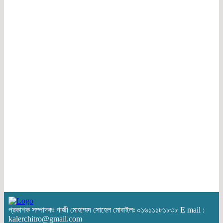
প্রকাশক সম্পাদকঃ গাজী মোহাম্মদ সোহেল মোবাইলঃ ০১৬১১১৮১৮৩৮ E mail :
kalerchitro@gmail.com