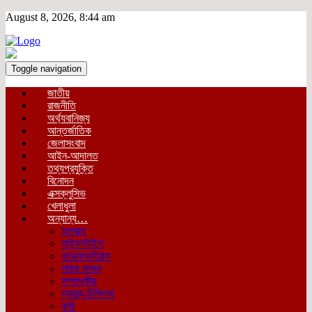
August 8, 2026, 8:44 am
Toggle navigation
জাতীয়
রাজনীতি
অর্থ্যবানিজ্য
আন্তর্জাতিক
জেলাসংবাদ
আইন-আদালত
তথ্যপ্রযুক্তি
বিনোদন
এক্সক্লুসিভ
খেলাধুলা
অন্যান্য…
অপরাধ
লাইফস্টাইল
করোনাভাইরাস
পাঠক কলাম
সম্পাদকীয়
স্বাস্থ্য-চিকিৎসা
কৃষি