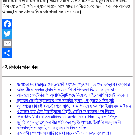
কাধে কাধ মিলিয়ে কাজ করবো। আমরা সকলে মিলে নারায়ণগঞ্জকে সুন্দর একটা জায়গায়
নিয়ে যেতে পারি সেই লক্ষ্যকে সামনে রেখে সামনে এগিয়ে যেতে হবে। সকলকে আবারও
শুভেচ্ছা ও ধন্যবাদ জানিয়ে আলোচনা সভা শেষ করে।
Facebook
Twitter
Email
Share
এই বিভাগের আরও খবর
যশোরের মনোহরপুরে স্বেচ্ছাসেবী সংগঠন ‘প্রয়াস’-এর শুভ উদ্বোধন শুক্রবার
আমতলীতে স্বপ্নছোঁয়ার উদ্যোগে শিক্ষা উপকরণ বিতরণ ও বৃক্ষরোপণ
আড়ংয়ে ফোটোগ্রাফি অ্যাসিস্ট্যান্ট পদে নিয়োগ, এইচএসসি পাসেই আবেদন
ব্র্যাকের ডেপুটি ম্যানেজার পদে চাকরির সুযোগ, সপ্তাহে ২ দিন ছুটি
সুনামগঞ্জের দিরাই বাসস্ট্রেশনে পুলিশের অভিযানে ৪০০ পিস ইয়াবাসহ আটক ২
ওয়ালটন হাই-টেক ইন্ডাস্ট্রিজে প্রিন্টিং মেশিন অপারেটর পদে নিয়োগ
প্রিপেইড মিটার বাতিল দাবিতে ১১ আগস্ট নারায়ণগঞ্জ শহরে গণমিছিল
জুলাই গণঅভ্যুত্থানের বীর শহীদদের প্রতি খাগড়াছড়িবাসীর শ্রদ্ধাঞ্জলি
বালিয়াকান্দিতে জুলাই গণঅভ্যুত্থান দিবস পালিত
রাজবাড়ীর পাংশায় সাংবাদিককে মারধরের ঘটনায় একজন গ্রেপ্তার