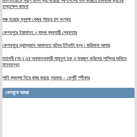
চিটাগাংরোডে মুরগি রিপন ব্যাপোরোয়া প্রশাসনের নাম ভাঙিয়ে চাঁদাবাজি র‌্যাবের
হস্তক্ষেপ কামনা
শুরু হয়েছে মধুবৃক্ষ খেজুর গাছের রস সংগ্রহ
কেশবপুরে ইয়াবাসহ ২ মাদক ব্যবসায়ী গ্রেফতার
কেশবপুরে ভ্রাম্যমান আদালতে অবৈধ ইটভাটা বন্ধ \ জরিমানা আদায়
মহানবী (সা:) এর অবমাননাকারী মামুনুল হক ও ফয়জুল করিমের শাস্তির দাবিতে
মানববন্ধন
পানি ব্যবস্থা নিয়ে কাজ করছে সরকার – ডেপুটি স্পীকার
ফেসবুকে আমরা