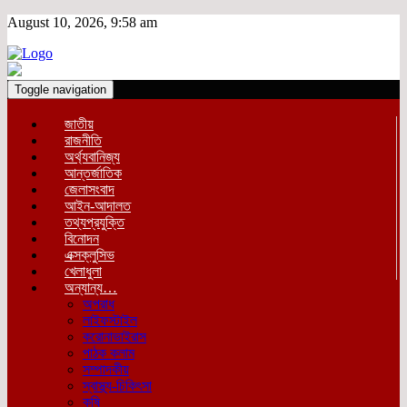
August 10, 2026, 9:58 am
Toggle navigation
জাতীয়
রাজনীতি
অর্থ্যবানিজ্য
আন্তর্জাতিক
জেলাসংবাদ
আইন-আদালত
তথ্যপ্রযুক্তি
বিনোদন
এক্সক্লুসিভ
খেলাধুলা
অন্যান্য…
অপরাধ
লাইফস্টাইল
করোনাভাইরাস
পাঠক কলাম
সম্পাদকীয়
স্বাস্থ্য-চিকিৎসা
কৃষি