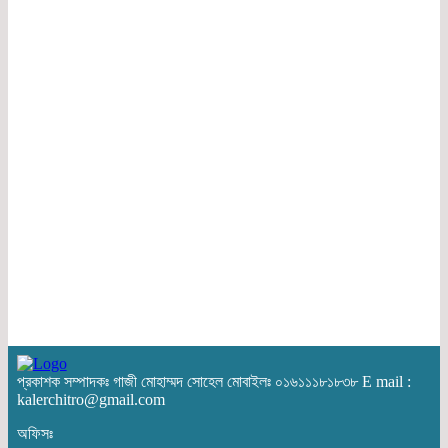
প্রকাশক সম্পাদকঃ গাজী মোহাম্মদ সোহেল মোবাইলঃ ০১৬১১১৮১৮৩৮ E mail :
kalerchitro@gmail.com
অফিসঃ