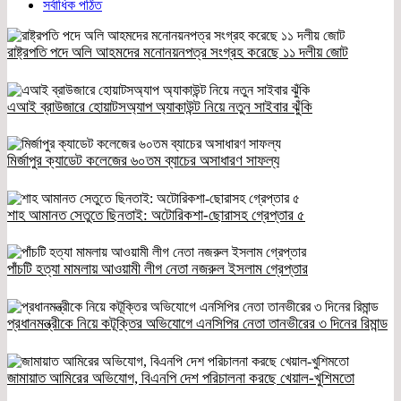
সর্বাধিক পঠিত
রাষ্ট্রপতি পদে অলি আহমদের মনোনয়নপত্র সংগ্রহ করেছে ১১ দলীয় জোট
এআই ব্রাউজারে হোয়াটসঅ্যাপ অ্যাকাউন্ট নিয়ে নতুন সাইবার ঝুঁকি
মির্জাপুর ক্যাডেট কলেজের ৬০তম ব্যাচের অসাধারণ সাফল্য
শাহ আমানত সেতুতে ছিনতাই: অটোরিকশা-ছোরাসহ গ্রেপ্তার ৫
পাঁচটি হত্যা মামলায় আওয়ামী লীগ নেতা নজরুল ইসলাম গ্রেপ্তার
প্রধানমন্ত্রীকে নিয়ে কটূক্তির অভিযোগে এনসিপির নেতা তানভীরের ৩ দিনের রিমান্ড
জামায়াত আমিরের অভিযোগ, বিএনপি দেশ পরিচালনা করছে খেয়াল-খুশিমতো