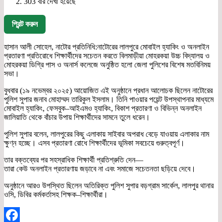
303 বার দেখা হয়েছে
প্রিন্ট করুন
হাসান আলী সোহেল, নাটোর প্রতিনিধি:নাটোরের লালপুরে মোবাইল হ্যাকিং ও অনলাইন
প্রতারণা প্রতিরোধে শিক্ষার্থীদের সচেতন করতে বিলমাড়ীয়া মোহরকয়া উচ্চ বিদ্যালয় ও
মোহরকয়া ডিগ্রি পাস ও অনার্স কলেজে অনুষ্ঠিত হলো জেলা পুলিশের বিশেষ মতবিনিময়
সভা।
বুধবার (১৯ নভেম্বর ২০২৫) আয়োজিত এই অনুষ্ঠানে প্রধান আলোচক ছিলেন নাটোরের
পুলিশ সুপার জনাব মোহাম্মদ তারিকুল ইসলাম। তিনি পাওয়ার পয়েন্ট উপস্থাপনার মাধ্যমে
মোবাইল হ্যাকিং, ফেসবুক–আইএমও হ্যাকিং, বিকাশ প্রতারণা ও বিভিন্ন অনলাইন
জালিয়াতি থেকে বাঁচার উপায় শিক্ষার্থীদের সামনে তুলে ধরেন।
পুলিশ সুপার বলেন, লালপুরের কিছু এলাকায় সাইবার অপরাধ বেড়ে যাওয়ায় এলাকার নাম
ক্ষুণ্ন হচ্ছে। এসব প্রতারণা রোধে শিক্ষার্থীদের ভূমিকা সবচেয়ে গুরুত্বপূর্ণ।
তার বক্তব্যের পর সহস্রাধিক শিক্ষার্থী প্রতিশ্রুতি দেন—
তারা কেউ অনলাইন প্রতারণায় জড়াবে না এবং সমাজে সচেতনতা ছড়িয়ে দেবে।
অনুষ্ঠানে আরও উপস্থিত ছিলেন অতিরিক্ত পুলিশ সুপার বড়গ্রাম সার্কেল, লালপুর থানার
ওসি, ডিবির কর্মকর্তাসহ শিক্ষক–শিক্ষার্থীরা।