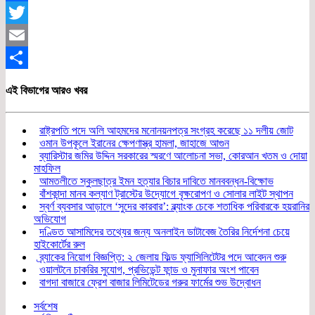
Facebook
Twitter
Email
Share
এই বিভাগের আরও খবর
রাষ্ট্রপতি পদে অলি আহমদের মনোনয়নপত্র সংগ্রহ করেছে ১১ দলীয় জোট
ওমান উপকূলে ইরানের ক্ষেপণাস্ত্র হামলা, জাহাজে আগুন
ব্যারিস্টার জমির উদ্দিন সরকারের স্মরণে আলোচনা সভা, কোরআন খতম ও দোয়া
মাহফিল
আমতলীতে স্কুলছাত্র ইমন হত্যার বিচার দাবিতে মানববন্ধন-বিক্ষোভ
বাঁশকান্দা মানব কল্যাণ ট্রাস্টের উদ্যোগে বৃক্ষরোপণ ও সোলার লাইট স্থাপন
স্বর্ণ ব্যবসার আড়ালে ‘সুদের কারবার’: ব্ল্যাংক চেকে শতাধিক পরিবারকে হয়রানির
অভিযোগ
দণ্ডিত আসামিদের তথ্যের জন্য অনলাইন ডাটাবেজ তৈরির নির্দেশনা চেয়ে
হাইকোর্টের রুল
ব্র্যাকের নিয়োগ বিজ্ঞপ্তি: ২ জেলায় ফিল্ড ফ্যাসিলিটেটর পদে আবেদন শুরু
ওয়ালটনে চাকরির সুযোগ, প্রভিডেন্ট ফান্ড ও মুনাফার অংশ পাবেন
বাগদা বাজারে ফ্রেশ বাজার লিমিটেডের গরুর ফার্মের শুভ উদ্বোধন
সর্বশেষ