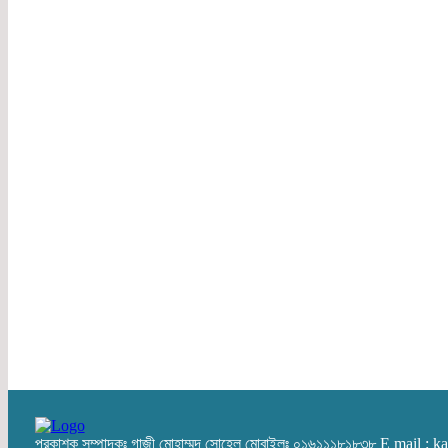
প্রকাশক সম্পাদকঃ গাজী মোহাম্মদ সোহেল মোবাইলঃ ০১৬১১১৮১৮৩৮ E mail :