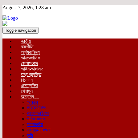
August 7, 2026, 1:28 am
Toggle navigation
জাতীয়
রাজনীতি
অর্থ্যবানিজ্য
আন্তর্জাতিক
জেলাসংবাদ
আইন-আদালত
তথ্যপ্রযুক্তি
বিনোদন
এক্সক্লুসিভ
খেলাধুলা
অন্যান্য…
অপরাধ
লাইফস্টাইল
করোনাভাইরাস
পাঠক কলাম
সম্পাদকীয়
স্বাস্থ্য-চিকিৎসা
কৃষি