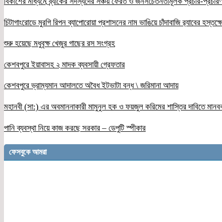
বিকাশের মাধ্যমে ব্র্যাকের সদস্যদের সঞ্চয় ফেরত ও জনসচেতনতামূলক প্রচার-প্রচারণ
চিটাগাংরোডে মুরগি রিপন ব্যাপোরোয়া প্রশাসনের নাম ভাঙিয়ে চাঁদাবাজি র‌্যাবের হস্তক্
শুরু হয়েছে মধুবৃক্ষ খেজুর গাছের রস সংগ্রহ
কেশবপুরে ইয়াবাসহ ২ মাদক ব্যবসায়ী গ্রেফতার
কেশবপুরে ভ্রাম্যমান আদালতে অবৈধ ইটভাটা বন্ধ \ জরিমানা আদায়
মহানবী (সা:) এর অবমাননাকারী মামুনুল হক ও ফয়জুল করিমের শাস্তির দাবিতে মানব
পানি ব্যবস্থা নিয়ে কাজ করছে সরকার – ডেপুটি স্পীকার
ফেসবুকে আমরা