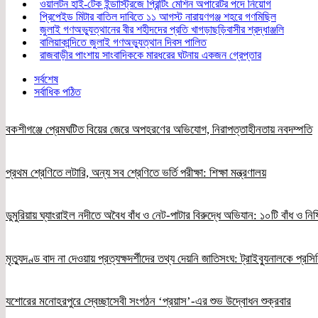
ওয়ালটন হাই-টেক ইন্ডাস্ট্রিজে প্রিন্টিং মেশিন অপারেটর পদে নিয়োগ
প্রিপেইড মিটার বাতিল দাবিতে ১১ আগস্ট নারায়ণগঞ্জ শহরে গণমিছিল
জুলাই গণঅভ্যুত্থানের বীর শহীদদের প্রতি খাগড়াছড়িবাসীর শ্রদ্ধাঞ্জলি
বালিয়াকান্দিতে জুলাই গণঅভ্যুত্থান দিবস পালিত
রাজবাড়ীর পাংশায় সাংবাদিককে মারধরের ঘটনায় একজন গ্রেপ্তার
সর্বশেষ
সর্বাধিক পঠিত
বকশীগঞ্জে প্রেমঘটিত বিয়ের জেরে অপহরণের অভিযোগ, নিরাপত্তাহীনতায় নবদম্পতি
প্রথম শ্রেণিতে লটারি, অন্য সব শ্রেণিতে ভর্তি পরীক্ষা: শিক্ষা মন্ত্রণালয়
ডুমুরিয়ায় ঘ্যাংরাইল নদীতে অবৈধ বাঁধ ও নেট-পাটার বিরুদ্ধে অভিযান: ১০টি বাঁধ ও নিষ
মৃত্যুদণ্ড বাদ না দেওয়ায় প্রত্যক্ষদর্শীদের তথ্য দেয়নি জাতিসংঘ: ট্রাইব্যুনালকে প্রস
যশোরের মনোহরপুরে স্বেচ্ছাসেবী সংগঠন ‘প্রয়াস’-এর শুভ উদ্বোধন শুক্রবার