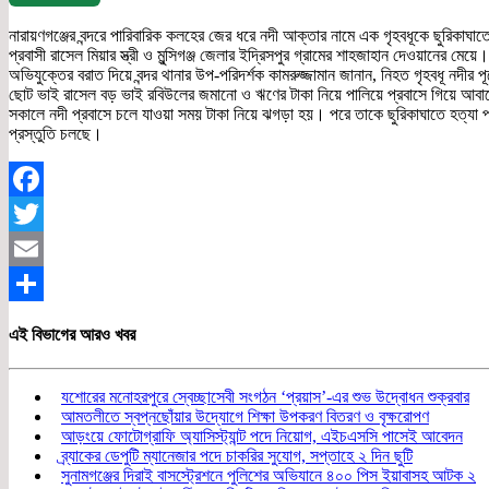
নারায়ণগঞ্জের বন্দরে পারিবারিক কলহের জের ধরে নদী আক্তার নামে এক গৃহবধূকে ছুরিকাঘ
প্রবাসী রাসেল মিয়ার স্ত্রী ও মুন্সিগঞ্জ জেলার ইদ্রিসপুর গ্রামের শাহজাহান দেওয়ানের মেয়ে।
অভিযুক্তের বরাত দিয়ে বন্দর থানার উপ-পরিদর্শক কামরুজ্জামান জানান, নিহত গৃহবধূ নদী
ছোট ভাই রাসেল বড় ভাই রবিউলের জমানো ও ঋণের টাকা নিয়ে পালিয়ে প্রবাসে গিয়ে আবারো ত
সকালে নদী প্রবাসে চলে যাওয়া সময় টাকা নিয়ে ঝগড়া হয়। পরে তাকে ছুরিকাঘাতে হত্যা প
প্রস্তুতি চলছে।
Facebook
Twitter
Email
Share
এই বিভাগের আরও খবর
যশোরের মনোহরপুরে স্বেচ্ছাসেবী সংগঠন ‘প্রয়াস’-এর শুভ উদ্বোধন শুক্রবার
আমতলীতে স্বপ্নছোঁয়ার উদ্যোগে শিক্ষা উপকরণ বিতরণ ও বৃক্ষরোপণ
আড়ংয়ে ফোটোগ্রাফি অ্যাসিস্ট্যান্ট পদে নিয়োগ, এইচএসসি পাসেই আবেদন
ব্র্যাকের ডেপুটি ম্যানেজার পদে চাকরির সুযোগ, সপ্তাহে ২ দিন ছুটি
সুনামগঞ্জের দিরাই বাসস্ট্রেশনে পুলিশের অভিযানে ৪০০ পিস ইয়াবাসহ আটক ২