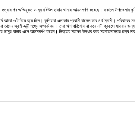
াতে হত্যার পর অভিযুক্ত ভাসুর রবিউল হাসান থানায় আত্মসমর্পণ করেছে। সকালে উপজেলার ক
র পূর্বে আরো ৩টি বিয়ে হয়ে ছিল। কুশিয়ারা এলাকার প্রবাসী রাসেল তার ৪র্থ স্বামী। পরিব
াদের স্বামী-স্ত্রী মধ্যে সম্পর্ক হয়। তারা ঋণ পরিশোধ না করে নদী প্রবাসে যাওয়ার জন
র ভাসুর থানায় এসে আত্মসমর্পণ করেন। নিহতের মরদেহ উদ্ধার করে ময়নাতদন্তের জন্য নারা