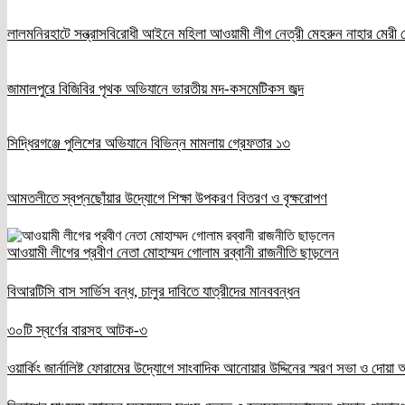
লালমনিরহাটে সন্ত্রাসবিরোধী আইনে মহিলা আওয়ামী লীগ নেত্রী মেহরুন নাহার মেরী গ
জামালপুরে বিজিবির পৃথক অভিযানে ভারতীয় মদ-কসমেটিকস জব্দ
সিদ্ধিরগঞ্জে পুলিশের অভিযানে বিভিন্ন মামলায় গ্রেফতার ১৩
আমতলীতে স্বপ্নছোঁয়ার উদ্যোগে শিক্ষা উপকরণ বিতরণ ও বৃক্ষরোপণ
আওয়ামী লীগের প্রবীণ নেতা মোহাম্মদ গোলাম রব্বানী রাজনীতি ছাড়লেন
বিআরটিসি বাস সার্ভিস বন্ধ, চালুর দাবিতে যাত্রীদের মানববন্ধন
৩০টি স্বর্ণের বারসহ আটক-৩
ওয়ার্কিং জার্নালিষ্ট ফোরামের উদ্যোগে সাংবাদিক আনোয়ার উদ্দিনের স্মরণ সভা ও দোয়া অন