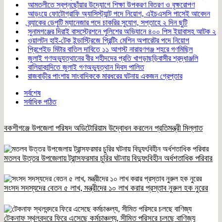
আমতলীতে স্বপ্নছোঁয়ার উদ্যোগে শিক্ষা উপকরণ বিতরণ ও বৃক্ষরোপণ
আড়ংয়ে ফোটোগ্রাফি অ্যাসিস্ট্যান্ট পদে নিয়োগ, এইচএসসি পাসেই আবেদন
ব্র্যাকের ডেপুটি ম্যানেজার পদে চাকরির সুযোগ, সপ্তাহে ২ দিন ছুটি
সুনামগঞ্জের দিরাই বাসস্ট্রেশনে পুলিশের অভিযানে ৪০০ পিস ইয়াবাসহ আটক ২
ওয়ালটন হাই-টেক ইন্ডাস্ট্রিজে প্রিন্টিং মেশিন অপারেটর পদে নিয়োগ
প্রিপেইড মিটার বাতিল দাবিতে ১১ আগস্ট নারায়ণগঞ্জ শহরে গণমিছিল
জুলাই গণঅভ্যুত্থানের বীর শহীদদের প্রতি খাগড়াছড়িবাসীর শ্রদ্ধাঞ্জলি
বালিয়াকান্দিতে জুলাই গণঅভ্যুত্থান দিবস পালিত
রাজবাড়ীর পাংশায় সাংবাদিককে মারধরের ঘটনায় একজন গ্রেপ্তার
সর্বশেষ
সর্বাধিক পঠিত
বকশীগঞ্জে উপজেলা পরিষদ অডিটোরিয়াম উদ্বোধন করলেন প্রতিমন্ত্রী মিল্লাত
মতলব উত্তর উপজেলায় ট্রান্সফরমার চুরির ঘটনায় বিদ্যুৎবিহীন অর্ধশতাধিক পরিবার
সংসদ সদস্যদের বেতন ৫ লাখ, মন্ত্রীদের ১০ লাখ করার প্রস্তাব নুরুল হক নুরের
টেকনাফ স্থলবন্দরে ফিরে এসেছে কর্মচাঞ্চল্য, সীমিত পরিসরে চলছে বাণিজ্য