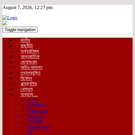
August 7, 2026, 12:27 pm
Toggle navigation
জাতীয়
রাজনীতি
অর্থ্যবানিজ্য
আন্তর্জাতিক
জেলাসংবাদ
আইন-আদালত
তথ্যপ্রযুক্তি
বিনোদন
এক্সক্লুসিভ
খেলাধুলা
অন্যান্য…
অপরাধ
লাইফস্টাইল
করোনাভাইরাস
পাঠক কলাম
সম্পাদকীয়
স্বাস্থ্য-চিকিৎসা
কৃষি