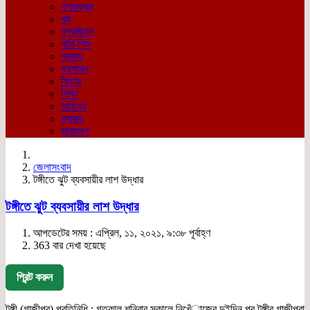
গণমাধ্যম
ধর্ম
নগরজিবন
নারি-শিশু
প্রবাস
প্রশাসন
ফিচার
শিক্ষা
সাহিত্য
স্বাস্থ্য
সারাদেশ
জেলাসংবাদ
টঙ্গীতে ঝুট ব্যবসায়ীর লাশ উদ্ধার
টঙ্গীতে ঝুট ব্যবসায়ীর লাশ উদ্ধার
আপডেটের সময় : এপ্রিল, ১১, ২০২১, ৯:৩৮ পূর্বাহ্ণ
363 বার দেখা হয়েছে
প্রিন্ট করুন
টঙ্গী (গাজীপুর) প্রতিনিধি : গতকাল শনিবার সকালে নিখেঁাজের দুইদিন পর টঙ্গীর গাজীপুরা