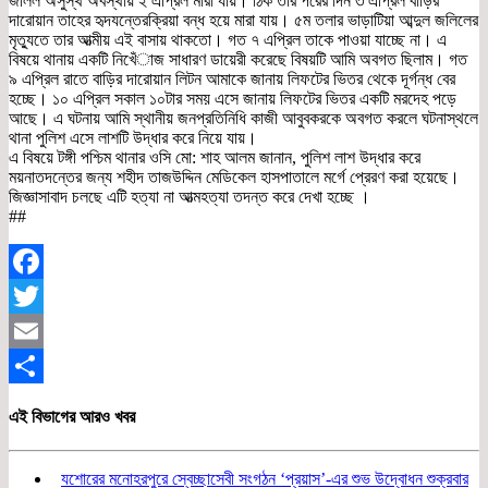
জলিল অসুস্থ অবস্থায় ২ এপ্রিল মারা যায়। ঠিক তার পরের দিন ৩ এপ্রিল বাড়ির
দারোয়ান তাহের হৃদযন্তেরক্রিয়া বন্ধ হয়ে মারা যায়। ৫ম তলার ভাড়াটিয়া আব্দুল জলিলের
মৃত্যুতে তার আত্মীয় এই বাসায় থাকতো। গত ৭ এপ্রিল তাকে পাওয়া যাচ্ছে না। এ
বিষয়ে থানায় একটি নিখেঁাজ সাধারণ ডায়েরী করেছে বিষয়টি আমি অবগত ছিলাম। গত
৯ এপ্রিল রাতে বাড়ির দারোয়ান লিটন আমাকে জানায় লিফটের ভিতর থেকে দূর্গন্ধ বের
হচ্ছে। ১০ এপ্রিল সকাল ১০টার সময় এসে জানায় লিফটের ভিতর একটি মরদেহ পড়ে
আছে। এ ঘটনায় আমি স্থানীয় জনপ্রতিনিধি কাজী আবুবকরকে অবগত করলে ঘটনাস্থলে
থানা পুলিশ এসে লাশটি উদ্ধার করে নিয়ে যায়।
এ বিষয়ে টঙ্গী পশ্চিম থানার ওসি মো: শাহ আলম জানান, পুলিশ লাশ উদ্ধার করে
ময়নাতদন্তের জন্য শহীদ তাজউদ্দিন মেডিকেল হাসপাতালে মর্গে প্রেরণ করা হয়েছে।
জিজ্ঞাসাবাদ চলছে এটি হত্যা না আত্মহত্যা তদন্ত করে দেখা হচ্ছে ।
##
Facebook
Twitter
Email
Share
এই বিভাগের আরও খবর
যশোরের মনোহরপুরে স্বেচ্ছাসেবী সংগঠন ‘প্রয়াস’-এর শুভ উদ্বোধন শুক্রবার