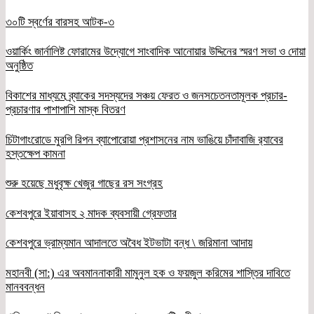
৩০টি স্বর্ণের বারসহ আটক-৩
ওয়ার্কিং জার্নালিষ্ট ফোরামের উদ্যোগে সাংবাদিক আনোয়ার উদ্দিনের স্মরণ সভা ও দোয়া
অনুষ্ঠিত
বিকাশের মাধ্যমে ব্র্যাকের সদস্যদের সঞ্চয় ফেরত ও জনসচেতনতামূলক প্রচার-
প্রচারণার পাশাপাশি মাস্ক বিতরণ
চিটাগাংরোডে মুরগি রিপন ব্যাপোরোয়া প্রশাসনের নাম ভাঙিয়ে চাঁদাবাজি র‌্যাবের
হস্তক্ষেপ কামনা
শুরু হয়েছে মধুবৃক্ষ খেজুর গাছের রস সংগ্রহ
কেশবপুরে ইয়াবাসহ ২ মাদক ব্যবসায়ী গ্রেফতার
কেশবপুরে ভ্রাম্যমান আদালতে অবৈধ ইটভাটা বন্ধ \ জরিমানা আদায়
মহানবী (সা:) এর অবমাননাকারী মামুনুল হক ও ফয়জুল করিমের শাস্তির দাবিতে
মানববন্ধন