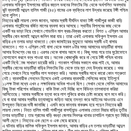
এলাকার সফিকুল ইসলামের বাড়ির বহুতল ভবনের লিফটের নিচ থেকে অর্ধগলিত অবস্থায়
ঝুট ব্যবসায়ী আব্দুল হালিম গাজী (৪৫) নামের এক ব্যক্তির লাশ উদ্ধার করেছে টঙ্গী পশ্চিম
থানা পুলিশ।
নিহতের স্ত্রী লায়লা বেগম জানান, আমার স্বামী দীর্ঘদিন যাবত টঙ্গী গাজীপুরা কাজী বাড়ি
এলাকায় গার্মেন্টসের বর্জিত মালের ব্যবসা করে আসছে। স্থানীয় বিপ্লবের কাছ থেকে
একটি ঘর ভাড়া নিয়ে সেখানে গোডাউন মাল ক্রয়-বিক্রয় করতো। বিগত ২ এপ্রিল আমার
স্বামীর বোন জামাই আব্দুল জলিল মারা যায়। তারা একই এলাকায় সফিকুল ইসলাম এর
বাড়ির ৫ম তলায় ভাড়া থাকতো। বোন জামাইয়ের মৃত্যুতে আমার স্বামী ওই বাসায়
থাকতেন। গত ৭ এপ্রিল সেই বাসা থেকে সকাল ৮টার সময় আমাদের ভাড়াটিয়া বাসায়
আসার উদ্দেশ্যে বের হয়। এরপর থেকে বাসায় আসে না। কিছু সময় পরে তার মুঠোফোনে
যোগাযোগ করলে বন্ধ পাওয়া যায়। অনেক খোজাখুজি করে না পেয়ে টঙ্গী পশ্চিম থানায়
একটি নিখেঁাজ সাধারণ ডায়েরী করি। গতকাল শনিবার সকালে খবর পাই যে, আমার
স্বামীর বোনের ভাড়াটিয়া বাড়ির লিফটের নিচ থেকে তার মৃত দেহ উদ্ধার করেছে। খবর
পেয়ে সেখানে গিয়ে স্বামীর লাশ সনাক্ত করি। আমার স্বামীর সাথে কারো কোন শত্রুতা
নেই। ব্যবসায়ীক লেনদেন হিসেবে একই এলাকার ব্যবসায়ী সেলিমের কাছে ইতিপূর্বে
১১লক্ষ টাকা মধ্যে এখন ৫ লক্ষাধিকার অধিক পাওনা ছিল। সেখান থেকে সেলিম আমাদের
কিছু টাকা পরিশোধ করিয়াছে। বাকি টাকা দেই দিচ্ছি বলে বিভিন্ন তালবাহানা করিয়া
আসিতেছে। আমার স্বামীকে হত্যা করে লাশ লুকিয়ে রাখার চেষ্টা করেছে বলে মনে করি।
যে বা যারা আমার স্বামীর হত্যাকান্ডে জড়িত আছে তদন্ত করে আইনের আওতায় এনে
উপযুক্ত বিচারের দাবী জানাচ্ছি। এমনি করে কান্নায় বাকরুদ্দ হয়ে পড়েন নিহতের স্ত্রী
লায়লা বেগম। নিহত হালিম গাজী গাজীপুরা বাসস্ট্যান্ড এলাকায় তোতা মিয়ার বাড়ির তৃতীয়
তলার ভাড়াটিয়া। তার গ্রামের বাড়ি বগুড়া জেলার সিবগঞ্জ থানার চাপাচিল গ্রামে মৃত মিছির
আলী ছেলে। নিহতের এক ছেলে ও এক মেয়ে রয়েছে।
এ ঘটনায় বাড়ির মালিক সফিকুল ইসলাম জানান, আমার বাড়ির ৫ম তলার ভাড়াটিয়া আব্দুল