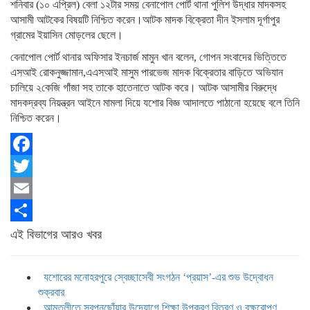
শনিবার (১০ এপ্রিল) বেলা ১২টার সময় বেনাপোল পোর্ট থানা পুলিশ উদ্ধার মাদকসহ
আসামী আটকের বিষয়টি নিশ্চিত করেন।আটক মাদক বিক্রেতা দীন ইসলাম দূর্গাপুর
গ্রামের ইয়াসিন মোড়লের ছেলে।
বেনাপোল পোর্ট থানার অফিসার ইনচার্জ মামুন খান বলেন, গোপন সংবাদের ভিত্তিতে
এসআই রোকনুজ্জামান,এএসআই মাসুম পারভেজ মাদক বিক্রেতার বাড়িতে অভিযান
চালিয়ে ২কেজি গাঁজা সহ তাকে হাতেনাতে আটক করে। আটক আসামীর বিরুদ্ধে
মাদকদ্রব্য নিয়ন্ত্রন আইনে মামলা দিয়ে যশোর বিজ্ঞ আদালতে পাঠানো হয়েছে বলে তিনি
নিশ্চিত করেন।
Facebook
Twitter
Email
Share
এই বিভাগের আরও খবর
যশোরের মনোহরপুরে স্বেচ্ছাসেবী সংগঠন ‘প্রয়াস’-এর শুভ উদ্বোধন
শুক্রবার
আমতলীতে স্বপ্নছোঁয়ার উদ্যোগে শিক্ষা উপকরণ বিতরণ ও বৃক্ষরোপণ