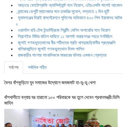
আড়ংয়ে ফোটোগ্রাফি অ্যাসিস্ট্যান্ট পদে নিয়োগ, এইচএসসি পাসেই আবেদন
ব্র্যাকের ডেপুটি ম্যানেজার পদে চাকরির সুযোগ, সপ্তাহে ২ দিন ছুটি
সুনামগঞ্জের দিরাই বাসস্ট্রেশনে পুলিশের অভিযানে ৪০০ পিস ইয়াবাসহ আটক
২
ওয়ালটন হাই-টেক ইন্ডাস্ট্রিজে প্রিন্টিং মেশিন অপারেটর পদে নিয়োগ
প্রিপেইড মিটার বাতিল দাবিতে ১১ আগস্ট নারায়ণগঞ্জ শহরে গণমিছিল
জুলাই গণঅভ্যুত্থানের বীর শহীদদের প্রতি খাগড়াছড়িবাসীর শ্রদ্ধাঞ্জলি
বালিয়াকান্দিতে জুলাই গণঅভ্যুত্থান দিবস পালিত
রাজবাড়ীর পাংশায় সাংবাদিককে মারধরের ঘটনায় একজন গ্রেপ্তার
সর্বশেষ
সর্বাধিক পঠিত
বৈলর বাঁশকুড়িতে যুব সমাজের উদ্যোগে জমজমাট হা-ডু-ডু খেলা
বাঁশখালীতে বন্যায় ঘর হারানো ১০০ পরিবারকে ঘর তুলে দেবেন প্রধানমন্ত্রী:ডিসি
জাহিদ