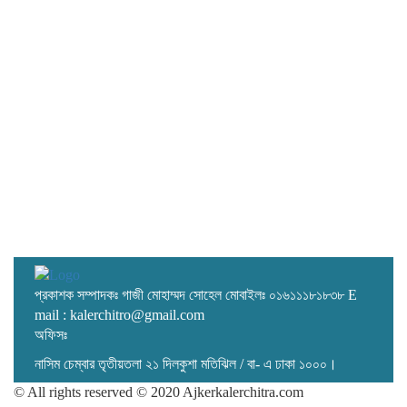
প্রকাশক সম্পাদকঃ গাজী মোহাম্মদ সোহেল মোবাইলঃ ০১৬১১১৮১৮৩৮ E
mail : kalerchitro@gmail.com
অফিসঃ
নাসিম চেম্বার তৃতীয়তলা ২১ দিলকুশা মতিঝিল / বা- এ ঢাকা ১০০০।
© All rights reserved © 2020 Ajkerkalerchitra.com