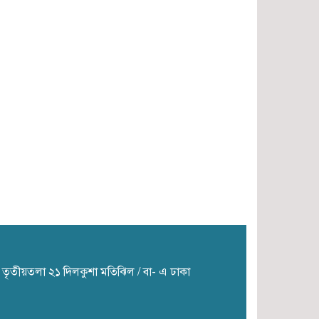
দিনের রিমান্ডে
নিয়োগ পরীক্ষায় অনিয়মের
অভিযোগে উত্তাল ঝাড়খণ্ডে
শিক্ষার্থীদের আন্দোলন
ঢাকার নদীদূষণ রোধে প্রধানমন্ত্রীর
নির্দেশনা
ার তৃতীয়তলা ২১ দিলকুশা মতিঝিল / বা- এ ঢাকা