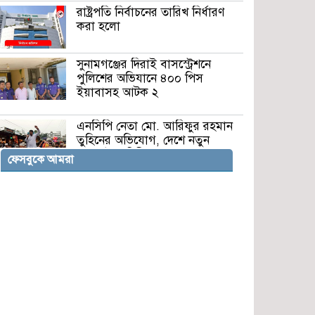
রাষ্ট্রপতি নির্বাচনের তারিখ নির্ধারণ
করা হলো
সুনামগঞ্জের দিরাই বাসস্ট্রেশনে
পুলিশের অভিযানে ৪০০ পিস
ইয়াবাসহ আটক ২
এনসিপি নেতা মো. আরিফুর রহমান
তুহিনের অভিযোগ, দেশে নতুন
হেলমেট বাহিনীর আগমন
ফেসবুকে আমরা
ত্রাণ চাই না, নদী বাঁচাও, টিআরএম
চালু করো” ভবদহ বিল ও স্লুইস গেটে
জীবনের দুর্ভোগ
জুলাই আন্দোলনে সাংস্কৃতিক কর্মীদের
অবদান ইতিহাসে স্বর্ণাক্ষরে লেখা
থাকবে: বিএনপি নেতা
সাবেক যুগ্ম সচিব জগলুল পাশা ৭