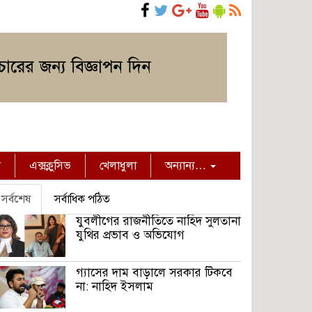
ন
এক্সক্লুসিভ
খেলাধুলা
অন্যান্য…
সর্বশেষ
সর্বাধিক পঠিত
যুবলীগের রাজনীতিতে নাহিদ সুলতানা
যুথির প্রভাব ও অভিযোগ
গ্যাসের দাম বাড়ালে সরকার টিকবে
না: নাহিদ ইসলাম