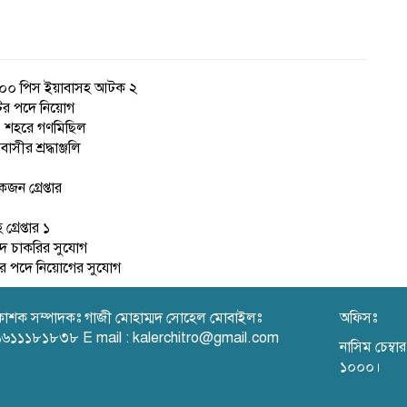
ে ৪০০ পিস ইয়াবাসহ আটক ২
েটর পদে নিয়োগ
্জ শহরে গণমিছিল
ীর শ্রদ্ধাঞ্জলি
ন গ্রেপ্তার
রেপ্তার ১
দে চাকরির সুযোগ
েজার পদে নিয়োগের সুযোগ
রকাশক সম্পাদকঃ গাজী মোহাম্মদ সোহেল মোবাইলঃ
অফিসঃ
৬১১১৮১৮৩৮ E mail : kalerchitro@gmail.com
নাসিম চেম্ব
১০০০।