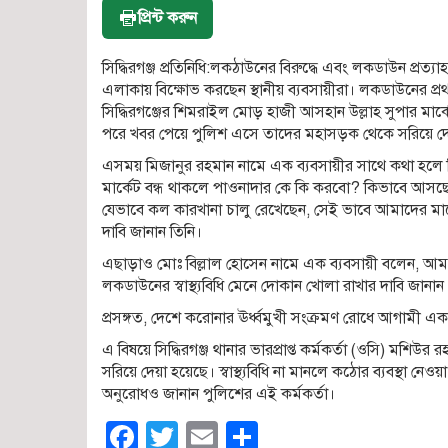
প্রিন্ট করুন
সিদ্ধিরগঞ্জ প্রতিনিধি:লকঠাউনের বিরুদ্ধে এবং লকডাউন প্রত্
এলাকায় বিক্ষোভ করছেন স্থানীয় ব্যবসায়ীরা। লকডাউনের প্র
সিদ্ধিরগঞ্জের শিমরাইল মোড় হাজী আসহান উল্লাহ সুপার ম
পরে খবর পেয়ে পুলিশ এসে তাদের মহাসড়ক থেকে সরিয়ে দ
এসময় মিজানুর রহমান নামে এক ব্যবসায়ীর সাথে কথা হলে
মার্কেট বন্ধ থাকলে পাওনাদার কে কি করবো? কিভাবে আসছ
যেভাবে কল কারখানা চালু রেখেছেন, সেই ভাবে আমাদের মার্ক
দাবি জানান তিনি।
এছাড়াও মোঃ বিল্লাল হোসেন নামে এক ব্যবসায়ী বলেন, আ
লকডাউনের স্বাস্থ্যবিধি মেনে দোকান খোলা রাখার দাবি জানান
প্রসঙ্গত, দেশে করোনার ঊর্ধ্বমুখী সংক্রমণ রোধে আগামী এ
এ বিষয়ে সিদ্ধিরগঞ্জ থানার ভারপ্রাপ্ত কর্মকর্তা (ওসি)
সরিয়ে দেয়া হয়েছে। স্বাস্থ্যবিধি না মানলে কঠোর ব্যবস্থা নে
অনুরোধও জানান পুলিশের এই কর্মকর্তা।
Facebook
Twitter
Email
Share