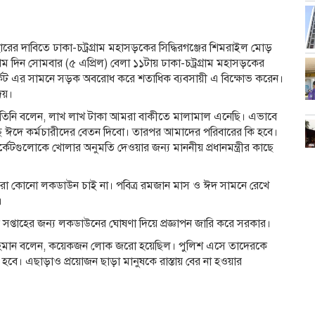
যাহারের দাবিতে ঢাকা-চট্রগ্রাম মহাসড়কের সিদ্ধিরগঞ্জের শিমরাইল মোড়
থম দিন সোমবার (৫ এপ্রিল) বেলা ১১টায় ঢাকা-চট্রগ্রাম মহাসড়কের
ার্কেট এর সামনে সড়ক অবরোধ করে শতাধিক ব্যবসায়ী এ বিক্ষোভ করেন।
েয়।
 তিনি বলেন, লাখ লাখ টাকা আমরা বাকীতে মালামাল এনেছি। এভাবে
ে ঈদে কর্মচারীদের বেতন দিবো। তারপর আমাদের পরিবারের কি হবে।
েটগুলোকে খোলার অনুমতি দেওয়ার জন্য মাননীয় প্রধানমন্ত্রীর কাছে
মরা কোনো লকডাউন চাই না। পবিত্র রমজান মাস ও ঈদ সামনে রেখে
।
ক সপ্তাহের জন্য লকডাউনের ঘোষণা দিয়ে প্রজ্ঞাপন জারি করে সরকার।
 মশিউর রহমান বলেন, কয়েকজন লোক জরো হয়েছিল। পুলিশ এসে তাদেরকে
ওয়া হবে। এছাড়াও প্রয়োজন ছাড়া মানুষকে রাস্তায় বের না হওয়ার