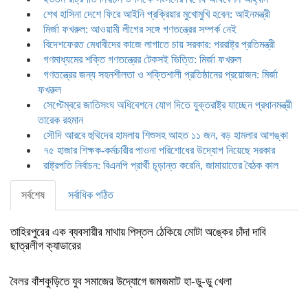
শেখ হাসিনা দেশে ফিরে আইনি প্রক্রিয়ার মুখোমুখি হবেন: আইনমন্ত্রী
মির্জা ফখরুল: আওয়ামী লীগের সঙ্গে গণতন্ত্রের সম্পর্ক নেই
বিদেশফেরত মেধাবীদের কাজে লাগাতে চায় সরকার: পররাষ্ট্র প্রতিমন্ত্রী
গণমাধ্যমের শক্তি গণতন্ত্রের টেকসই ভিত্তি: মির্জা ফখরুল
গণতন্ত্রের জন্য সহনশীলতা ও শক্তিশালী প্রতিষ্ঠানের প্রয়োজন: মির্জা
ফখরুল
সেপ্টেম্বরে জাতিসংঘ অধিবেশনে যোগ দিতে যুক্তরাষ্ট্র যাচ্ছেন প্রধানমন্ত্রী
তারেক রহমান
সৌদি আরবে হুথিদের হামলায় শিশুসহ আহত ১১ জন, বড় হামলার আশঙ্কা
৭৫ হাজার শিক্ষক-কর্মচারীর পাওনা পরিশোধের উদ্যোগ নিয়েছে সরকার
রাষ্ট্রপতি নির্বাচন: বিএনপি প্রার্থী চূড়ান্ত করেনি, জামায়াতের বৈঠক কাল
সর্বশেষ
সর্বাধিক পঠিত
তাহিরপুরের এক ব্যবসায়ীর মাথায় পিস্তল ঠেকিয়ে মোটা অঙ্কের চাঁদা দাবি
ছাত্রলীগ ক্যাডারের
বৈলর বাঁশকুড়িতে যুব সমাজের উদ্যোগে জমজমাট হা-ডু-ডু খেলা