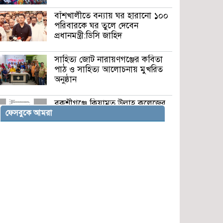
বাঁশখালীতে বন্যায় ঘর হারানো ১০০
পরিবারকে ঘর তুলে দেবেন
প্রধানমন্ত্রী:ডিসি জাহিদ
সাহিত্য জোট নারায়ণগঞ্জের কবিতা
পাঠ ও সাহিত্য আলোচনায় মুখরিত
অনুষ্ঠান
বকশীগঞ্জে কিয়ামত উল্লাহ কলেজের
ভারপ্রাপ্ত অধ্যক্ষের অপসারণ দাবি :
ফেসবুকে আমরা
সংসদ সদস্যের কাছে আবেদন
দোয়ারাবাজারে ভূমিহীনের দখলে
থাকা সরকারি জায়গা স্ট্যাম্পের
মাধ্যমে জোরপূর্বক দখলের অভিযোগ
বকশীগঞ্জে উপজেলা পরিষদ
অডিটোরিয়াম উদ্বোধন করলেন
প্রতিমন্ত্রী মিল্লাত