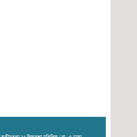
মতলব উত্তর উপজেলায় ট্রান্সফরমার
চুরির ঘটনায় বিদ্যুৎবিহীন
অর্ধশতাধিক পরিবার
সংসদ সদস্যদের বেতন ৫ লাখ,
মন্ত্রীদের ১০ লাখ করার প্রস্তাব নুরুল
হক নুরের
টেকনাফ স্থলবন্দরে ফিরে এসেছে
কর্মচাঞ্চল্য, সীমিত পরিসরে চলছে
বাণিজ্য