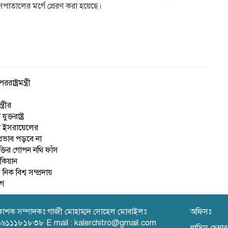
পাতালের মর্গে প্রেরণ করা হয়েছে।
ষ্ট্রমন্ত্রী
ত্রীর
্তরাষ্ট্র
া ইসরায়েলের
্রভাব পড়বে না
ক্তির গোপন নথি ফাঁস
শকিয়ান
িক বিশ্ব সম্প্রদায়
োগ
রকাশক সম্পাদকঃ গাজী মোহাম্মদ সোহেল মোবাইলঃ
অফিসঃ
৬১১১৮১৮৩৮ E mail : kalerchitro@gmail.com