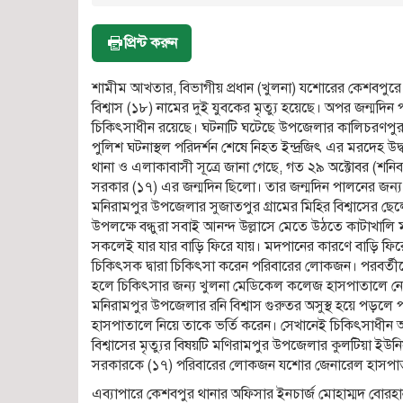
প্রিন্ট করুন
শামীম আখতার, বিভাগীয় প্রধান (খুলনা) যশোরের কেশবপুরে ব
বিশ্বাস (১৮) নামের দুই যুবকের মৃত্যু হয়েছে। অপর জন্মদিন প
চিকিৎসাধীন রয়েছে। ঘটনাটি ঘটেছে উপজেলার কালিচরণপুর 
পুলিশ ঘটনাস্থল পরিদর্শন শেষে নিহত ইন্দ্রজিৎ এর মরদেহ উদ্
থানা ও এলাকাবাসী সূত্রে জানা গেছে, গত ২৯ অক্টোবর (শনি
সরকার (১৭) এর জন্মদিন ছিলো। তার জন্মদিন পালনের জন্য দ
মনিরামপুর উপজেলার সুজাতপুর গ্রামের মিহির বিশ্বাসের ছেল
উপলক্ষে বন্ধুরা সবাই আনন্দ উল্লাসে মেতে উঠতে কাটাখালি
সকলেই যার যার বাড়ি ফিরে যায়। মদপানের কারণে বাড়ি ফিরে সব
চিকিৎসক দ্বারা চিকিৎসা করেন পরিবারের লোকজন। পরবর্তীত
হলে চিকিৎসার জন্য খুলনা মেডিকেল কলেজ হাসপাতালে নেওয়
মনিরামপুর উপজেলার রনি বিশ্বাস গুরুতর অসুস্থ হয়ে পড়
হাসপাতালে নিয়ে তাকে ভর্তি করেন। সেখানেই চিকিৎসাধীন অবস
বিশ্বাসের মৃত্যুর বিষয়টি মণিরামপুর উপজেলার কুলটিয়া ইউনিয়ন
সরকারকে (১৭) পরিবারের লোকজন যশোর জেনারেল হাসপাতালে
এব্যাপারে কেশবপুর থানার অফিসার ইনচার্জ মোহাম্মদ বোরহান