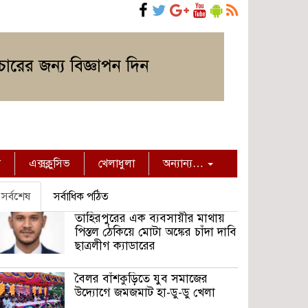
ন
এক্সক্লুসিভ
খেলাধুলা
অন্যান্য…
সর্বশেষ
সর্বাধিক পঠিত
তাহিরপুরের এক ব্যবসায়ীর মাথায়
পিস্তল ঠেকিয়ে মোটা অঙ্কের চাঁদা দাবি
ছাত্রলীগ ক্যাডারের
বৈলর বাঁশকুড়িতে যুব সমাজের
উদ্যোগে জমজমাট হা-ডু-ডু খেলা