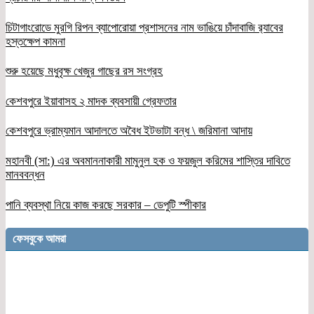
চিটাগাংরোডে মুরগি রিপন ব্যাপোরোয়া প্রশাসনের নাম ভাঙিয়ে চাঁদাবাজি র‌্যাবের
হস্তক্ষেপ কামনা
শুরু হয়েছে মধুবৃক্ষ খেজুর গাছের রস সংগ্রহ
কেশবপুরে ইয়াবাসহ ২ মাদক ব্যবসায়ী গ্রেফতার
কেশবপুরে ভ্রাম্যমান আদালতে অবৈধ ইটভাটা বন্ধ \ জরিমানা আদায়
মহানবী (সা:) এর অবমাননাকারী মামুনুল হক ও ফয়জুল করিমের শাস্তির দাবিতে
মানববন্ধন
পানি ব্যবস্থা নিয়ে কাজ করছে সরকার – ডেপুটি স্পীকার
ফেসবুকে আমরা