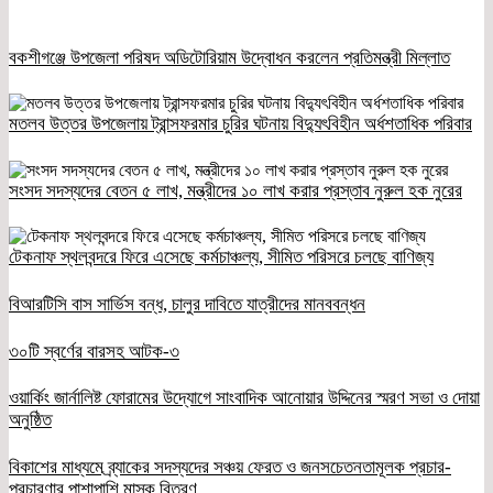
বকশীগঞ্জে উপজেলা পরিষদ অডিটোরিয়াম উদ্বোধন করলেন প্রতিমন্ত্রী মিল্লাত
মতলব উত্তর উপজেলায় ট্রান্সফরমার চুরির ঘটনায় বিদ্যুৎবিহীন অর্ধশতাধিক পরিবার
সংসদ সদস্যদের বেতন ৫ লাখ, মন্ত্রীদের ১০ লাখ করার প্রস্তাব নুরুল হক নুরের
টেকনাফ স্থলবন্দরে ফিরে এসেছে কর্মচাঞ্চল্য, সীমিত পরিসরে চলছে বাণিজ্য
বিআরটিসি বাস সার্ভিস বন্ধ, চালুর দাবিতে যাত্রীদের মানববন্ধন
৩০টি স্বর্ণের বারসহ আটক-৩
ওয়ার্কিং জার্নালিষ্ট ফোরামের উদ্যোগে সাংবাদিক আনোয়ার উদ্দিনের স্মরণ সভা ও দোয়া
অনুষ্ঠিত
বিকাশের মাধ্যমে ব্র্যাকের সদস্যদের সঞ্চয় ফেরত ও জনসচেতনতামূলক প্রচার-
প্রচারণার পাশাপাশি মাস্ক বিতরণ