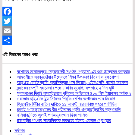
Facebook
Twitter
Email
Share
এই বিভাগের আরও খবর
যশোরের মনোহরপুরে স্বেচ্ছাসেবী সংগঠন ‘প্রয়াস’-এর শুভ উদ্বোধন শুক্রবার
আমতলীতে স্বপ্নছোঁয়ার উদ্যোগে শিক্ষা উপকরণ বিতরণ ও বৃক্ষরোপণ
আড়ংয়ে ফোটোগ্রাফি অ্যাসিস্ট্যান্ট পদে নিয়োগ, এইচএসসি পাসেই আবেদন
ব্র্যাকের ডেপুটি ম্যানেজার পদে চাকরির সুযোগ, সপ্তাহে ২ দিন ছুটি
সুনামগঞ্জের দিরাই বাসস্ট্রেশনে পুলিশের অভিযানে ৪০০ পিস ইয়াবাসহ আটক ২
ওয়ালটন হাই-টেক ইন্ডাস্ট্রিজে প্রিন্টিং মেশিন অপারেটর পদে নিয়োগ
প্রিপেইড মিটার বাতিল দাবিতে ১১ আগস্ট নারায়ণগঞ্জ শহরে গণমিছিল
জুলাই গণঅভ্যুত্থানের বীর শহীদদের প্রতি খাগড়াছড়িবাসীর শ্রদ্ধাঞ্জলি
বালিয়াকান্দিতে জুলাই গণঅভ্যুত্থান দিবস পালিত
রাজবাড়ীর পাংশায় সাংবাদিককে মারধরের ঘটনায় একজন গ্রেপ্তার
সর্বশেষ