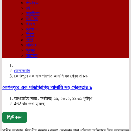
গণমাধ্যম
ধর্ম
নগরজিবন
নারি-শিশু
প্রবাস
প্রশাসন
ফিচার
শিক্ষা
সাহিত্য
স্বাস্থ্য
সারাদেশ
জেলাসংবাদ
কেশবপুরে এক সাজাপ্রাপ্ত আসামি সহ গ্রেফতার-৯
কেশবপুরে এক সাজাপ্রাপ্ত আসামি সহ গ্রেফতার-৯
আপডেটের সময় : অক্টোবর, ১৯, ২০২২, ১১:৩১ পূর্বাহ্ণ
462 বার দেখা হয়েছে
প্রিন্ট করুন
শামীম আখতার, বিভাগীয় প্রধান (খুলনা) কেশবপুর থানা পুলিশের অভিযানে বিজ্ঞ আদালতের