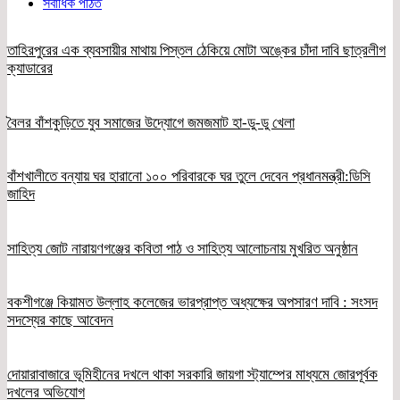
সর্বাধিক পঠিত
তাহিরপুরের এক ব্যবসায়ীর মাথায় পিস্তল ঠেকিয়ে মোটা অঙ্কের চাঁদা দাবি ছাত্রলীগ
ক্যাডারের
বৈলর বাঁশকুড়িতে যুব সমাজের উদ্যোগে জমজমাট হা-ডু-ডু খেলা
বাঁশখালীতে বন্যায় ঘর হারানো ১০০ পরিবারকে ঘর তুলে দেবেন প্রধানমন্ত্রী:ডিসি
জাহিদ
সাহিত্য জোট নারায়ণগঞ্জের কবিতা পাঠ ও সাহিত্য আলোচনায় মুখরিত অনুষ্ঠান
বকশীগঞ্জে কিয়ামত উল্লাহ কলেজের ভারপ্রাপ্ত অধ্যক্ষের অপসারণ দাবি : সংসদ
সদস্যের কাছে আবেদন
দোয়ারাবাজারে ভূমিহীনের দখলে থাকা সরকারি জায়গা স্ট্যাম্পের মাধ্যমে জোরপূর্বক
দখলের অভিযোগ