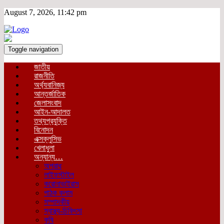
August 7, 2026, 11:42 pm
Toggle navigation
জাতীয়
রাজনীতি
অর্থ্যবানিজ্য
আন্তর্জাতিক
জেলাসংবাদ
আইন-আদালত
তথ্যপ্রযুক্তি
বিনোদন
এক্সক্লুসিভ
খেলাধুলা
অন্যান্য…
অপরাধ
লাইফস্টাইল
করোনাভাইরাস
পাঠক কলাম
সম্পাদকীয়
স্বাস্থ্য-চিকিৎসা
কৃষি