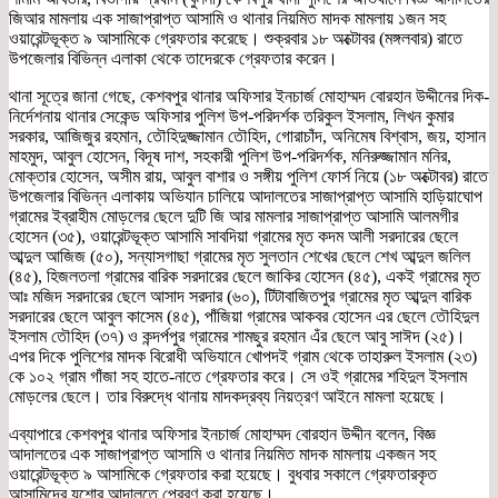
জিআর মামলায় এক সাজাপ্রাপ্ত আসামি ও থানার নিয়মিত মাদক মামলায় ১জন সহ
ওয়ারেন্টভূক্ত ৯ আসামিকে গ্রেফতার করেছে। শুক্রবার ১৮ অক্টোবর (মঙ্গলবার) রাতে
উপজেলার বিভিন্ন এলাকা থেকে তাদেরকে গ্রেফতার করেন।
থানা সূত্রে জানা গেছে, কেশবপুর থানার অফিসার ইনচার্জ মোহাম্মদ বোরহান উদ্দীনের দিক-
নির্দেশনায় থানার সেকেন্ড অফিসার পুলিশ উপ-পরিদর্শক তরিকুল ইসলাম, লিখন কুমার
সরকার, আজিজুর রহমান, তৌহিদুজ্জামান তৌহিদ, গোরাচাঁদ, অনিমেষ বিশ্বাস, জয়, হাসান
মাহমুদ, আবুল হোসেন, বিদূষ দাশ, সহকারী পুলিশ উপ-পরিদর্শক, মনিরুজ্জামান মনির,
মোক্তার হোসেন, অসীম রায়, আবুল বাশার ও সঙ্গীয় পুলিশ ফোর্স নিয়ে (১৮ অক্টোবর) রাতে
উপজেলার বিভিন্ন এলাকায় অভিযান চালিয়ে আদালতের সাজাপ্রাপ্ত আসামি হাড়িয়াঘোপ
গ্রামের ইব্রাহীম মোড়লের ছেলে দুটি জি আর মামলার সাজাপ্রাপ্ত আসামি আলমগীর
হোসেন (৩৫), ওয়ারেন্টভূক্ত আসামি সাবদিয়া গ্রামের মৃত কদম আলী সরদারের ছেলে
আব্দুল আজিজ (৫০), সন্যাসগাছা গ্রামের মৃত সুলতান শেখের ছেলে শেখ আব্দুল জলিল
(৪৫), হিজলতলা গ্রামের বারিক সরদারের ছেলে জাকির হোসেন (৪৫), একই গ্রামের মৃত
আঃ মজিদ সরদারের ছেলে আসাদ সরদার (৬০), টিটাবাজিতপুর গ্রামের মৃত আব্দুল বারিক
সরদারের ছেলে আবুল কাসেম (৪৫), পাঁজিয়া গ্রামের আকবর হোসেন এর ছেলে তৌহিদুল
ইসলাম তৌহিদ (৩৭) ও কন্দর্পপুর গ্রামের শামছুর রহমান এঁর ছেলে আবু সাঈদ (২৫)।
এপর দিকে পুলিশের মাদক বিরোধী অভিযানে খোপদই গ্রাম থেকে তাহারুল ইসলাম (২৩)
কে ১০২ গ্রাম গাঁজা সহ হাতে-নাতে গ্রেফতার করে। সে ওই গ্রামের শহিদুল ইসলাম
মোড়লের ছেলে। তার বিরুদ্ধে থানায় মাদকদ্রব্য নিয়ত্রণ আইনে মামলা হয়েছে।
এব্যাপারে কেশবপুর থানার অফিসার ইনচার্জ মোহাম্মদ বোরহান উদ্দীন বলেন, বিজ্ঞ
আদালতের এক সাজাপ্রাপ্ত আসামি ও থানার নিয়মিত মাদক মামলায় একজন সহ
ওয়ারেন্টভূক্ত ৯ আসামিকে গ্রেফতার করা হয়েছে। বুধবার সকালে গ্রেফতারকৃত
আসামিদের যশোর আদালতে প্রেরণ করা হয়েছে।