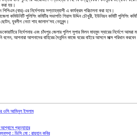
ন করা হয়।
দ পিপিএম (বার) এর নির্দেশনায় সপ্তাহব্যাপী এ কার্যক্রম পরিচালনা করা হবে।
পজেলা কমিউনিটি পুলিশিং কমিটির সভাপতি গিয়াস উদ্দিন চৌধুরী, ইউনিয়ন কমিটি পুলিশিং 
োটন, যুবলীগ নেতা শাহ জালাল’সহ নেতৃবৃন্দ।
োয়ার্টারে নির্দেশনায় এবং চাঁদপুর জেলার পুলিশ সুপার মিলন মাহমুদ স্যারের নির্দেশে আম
নি বলেন, আপনারা আপনাদের বাহিরের দৈনন্দিন কাজে ঘরের বাইরে আসলে মাক্স পরিধান করবেন
ানার ওসি আমিনুল ইসলাম
আশ্বাসে প্রত্যাহার
্যবস্থা : ডিসি মো : রায়হান কবির