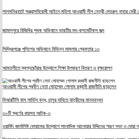
লালমনিরহাটে সন্ত্রাসবিরোধী আইনে মহিলা আওয়ামী লীগ নেত্রী মেহরুন নাহার মেরী গ
জামালপুরে বিজিবির পৃথক অভিযানে ভারতীয় মদ-কসমেটিকস জব্দ
সিদ্ধিরগঞ্জে পুলিশের অভিযানে বিভিন্ন মামলায় গ্রেফতার ১৩
আমতলীতে স্বপ্নছোঁয়ার উদ্যোগে শিক্ষা উপকরণ বিতরণ ও বৃক্ষরোপণ
আওয়ামী লীগের প্রবীণ নেতা মোহাম্মদ গোলাম রব্বানী রাজনীতি ছাড়লেন
বিআরটিসি বাস সার্ভিস বন্ধ, চালুর দাবিতে যাত্রীদের মানববন্ধন
৩০টি স্বর্ণের বারসহ আটক-৩
ওয়ার্কিং জার্নালিষ্ট ফোরামের উদ্যোগে সাংবাদিক আনোয়ার উদ্দিনের স্মরণ সভা ও দোয়া অন