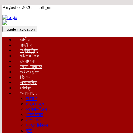
August 6, 2026, 11:58 pm
Toggle navigation
জাতীয়
রাজনীতি
অর্থ্যবানিজ্য
আন্তর্জাতিক
জেলাসংবাদ
আইন-আদালত
তথ্যপ্রযুক্তি
বিনোদন
এক্সক্লুসিভ
খেলাধুলা
অন্যান্য…
অপরাধ
লাইফস্টাইল
করোনাভাইরাস
পাঠক কলাম
সম্পাদকীয়
স্বাস্থ্য-চিকিৎসা
কৃষি