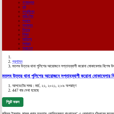
গণমাধ্যম
ধর্ম
নগরজিবন
নারি-শিশু
প্রবাস
প্রশাসন
ফিচার
শিক্ষা
সাহিত্য
স্বাস্থ্য
সারাদেশ
প্রশাসন
মতলব উত্তর থানা পুলিশের আয়োজনে সপ্তাহব্যাপী করোনা মোকাবেলায় বিশেষ উদ্
মতলব উত্তর থানা পুলিশের আয়োজনে সপ্তাহব্যাপী করোনা মোকাবেলায় বিশ
আপডেটের সময় : মার্চ, ২২, ২০২১, ২:০৯ অপরাহ্ণ
447 বার দেখা হয়েছে
প্রিন্ট করুন
মমিনুল ইসলাম:-মাস্ক পরার অভ্যাস-কোভিডমুক্ত বাংলাদেশ’ এ শ্লোগানে চাঁদপুরের মতলব 