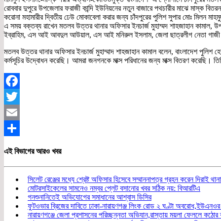
রোববার দুপুরে উপজেলার ফরাজী কান্দি ইউনিয়নের নতুন বাজারে পথচারীর মাঝে মাস্ক বিতর
করোনা মহামারীর দ্বিতীয় ঢেউ মোকাবেলা করার জন্য চাঁদপুরের পুলিশ সুপার মোঃ মিলন মাহমু
এ সময় বক্তব্য রাখেন মতলব উত্তর থানার অফিসার ইনচার্জ মুহাম্মদ শাহজাহান কামাল, উ
ইব্রাহিম, এস আই আবদুল আউয়াল, এস আই মনিরুল ইসলাম, জেলা ছাত্রলীগ নেতা গাজী ছ
মতলব উত্তর থানার অফিসার ইনচার্জ মুহাম্মাদ শাহজাহান কামাল বলেন, বাংলাদেশ পুলিশ হেডক
কর্মসূচির উদ্বোধন করেছি। আমরা জনগনকে মাক্স পরিধানের জন্য মাক্স বিতরণ করেছি। তি
Facebook
Twitter
Email
Share
এই বিভাগের আরও খবর
সিলেট রেঞ্জের মধ্যে শ্রেষ্ট অফিসার হিসেবে সম্মাননাপত্র গ্রহন করেন দিরাই থ
মোটরসাইকেলের সামনেও নম্বর প্লেট বসানোর খবর সঠিক নয়: বিআরটিএ
গনশুনানিতেই অভিযোগের সমাধানের আশ্বাস ডিসির
ফুটওভার ব্রিজের দাবিতে ঢাকা-নারায়ণগঞ্জ লিংক রোড ২ ঘণ্টা অবরোধ,ইউএনওর 
নারায়ণগঞ্জে জেলা প্রশাসনের পরিচ্ছন্নতা অভিযান,রাস্তায় ময়লা ফেললে কঠোর ব