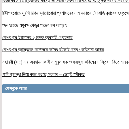
বিকাশের মাধ্যমে ব্র্যাকের সদস্যদের সঞ্চয় ফেরত ও জনসচেতনতামূলক প্রচার-প্রচারণ
চিটাগাংরোডে মুরগি রিপন ব্যাপোরোয়া প্রশাসনের নাম ভাঙিয়ে চাঁদাবাজি র‌্যাবের হস্তক্
শুরু হয়েছে মধুবৃক্ষ খেজুর গাছের রস সংগ্রহ
কেশবপুরে ইয়াবাসহ ২ মাদক ব্যবসায়ী গ্রেফতার
কেশবপুরে ভ্রাম্যমান আদালতে অবৈধ ইটভাটা বন্ধ \ জরিমানা আদায়
মহানবী (সা:) এর অবমাননাকারী মামুনুল হক ও ফয়জুল করিমের শাস্তির দাবিতে মানব
পানি ব্যবস্থা নিয়ে কাজ করছে সরকার – ডেপুটি স্পীকার
ফেসবুকে আমরা