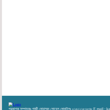
প্রকাশক সম্পাদকঃ গাজী মোহাম্মদ সোহেল মোবাইলঃ ০১৬১১১৮১৮৩৮ E mail :