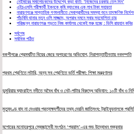
নেইমারের সমালোচকদের উদ্দেশ্যে কড়া বার্তা: ‘নিজেদের চরকায় তেল দিন’
এইচএসসি পরীক্ষার্থী ইকনকে কৃষি ব্যাংকের এক লাখ টাকা সহায়তা
নারায়ণগঞ্জে সাপ্তাহিক গণশুনানীতে সেবাপ্রার্থীদের সমস্যা শুনে তাৎক্ষণিক নির্দেশ
পাঁচবিবি থানার নতুন ওসি সাজ্জাদ, অপরাধ দমনে সবার সহযোগিতা চায়
পরিচ্ছন্ন নারায়ণগঞ্জ গড়তে নিজ কার্যালয় থেকেই শুরু হচ্ছে : ডিসি রায়হান কবির
সর্বশেষ
সর্বাধিক পঠিত
বকশীগঞ্জে প্রেমঘটিত বিয়ের জেরে অপহরণের অভিযোগ, নিরাপত্তাহীনতায় নবদম্পতি
প্রথম শ্রেণিতে লটারি, অন্য সব শ্রেণিতে ভর্তি পরীক্ষা: শিক্ষা মন্ত্রণালয়
ডুমুরিয়ায় ঘ্যাংরাইল নদীতে অবৈধ বাঁধ ও নেট-পাটার বিরুদ্ধে অভিযান: ১০টি বাঁধ ও নিষ
মৃত্যুদণ্ড বাদ না দেওয়ায় প্রত্যক্ষদর্শীদের তথ্য দেয়নি জাতিসংঘ: ট্রাইব্যুনালকে প্রস
যশোরের মনোহরপুরে স্বেচ্ছাসেবী সংগঠন ‘প্রয়াস’-এর শুভ উদ্বোধন শুক্রবার