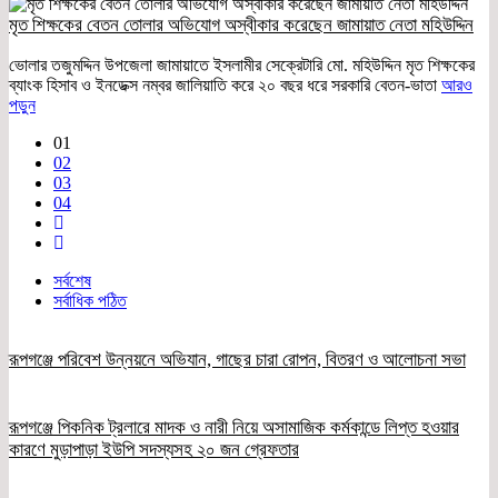
মৃত শিক্ষকের বেতন তোলার অভিযোগ অস্বীকার করেছেন জামায়াত নেতা মহিউদ্দিন
ভোলার তজুমদ্দিন উপজেলা জামায়াতে ইসলামীর সেক্রেটারি মো. মহিউদ্দিন মৃত শিক্ষকের
ব্যাংক হিসাব ও ইনডেক্স নম্বর জালিয়াতি করে ২০ বছর ধরে সরকারি বেতন-ভাতা
আরও
পড়ুন
01
02
03
04
সর্বশেষ
সর্বাধিক পঠিত
রূপগঞ্জে পরিবেশ উন্নয়নে অভিযান, গাছের চারা রোপন, বিতরণ ও আলোচনা সভা
রূপগঞ্জে পিকনিক ট্রলারে মাদক ও নারী নিয়ে অসামাজিক কর্মকান্ডে লিপ্ত হওয়ার
কারণে মুড়াপাড়া ইউপি সদস্যসহ ২০ জন গ্রেফতার