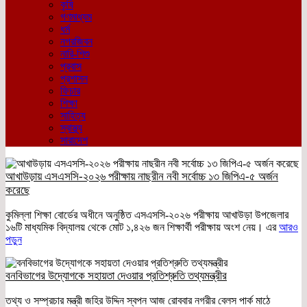
কৃষি
গণমাধ্যম
ধর্ম
নগরজিবন
নারি-শিশু
প্রবাস
প্রশাসন
ফিচার
শিক্ষা
সাহিত্য
স্বাস্থ্য
সারাদেশ
আখাউড়ায় এসএসসি-২০২৬ পরীক্ষায় নাছরীন নবী সর্বোচ্চ ১৩ জিপিএ-৫ অর্জন
করেছে
কুমিল্লা শিক্ষা বোর্ডের অধীনে অনুষ্ঠিত এসএসসি-২০২৬ পরীক্ষায় আখাউড়া উপজেলার
১৬টি মাধ্যমিক বিদ্যালয় থেকে মোট ১,৪২৬ জন শিক্ষার্থী পরীক্ষায় অংশ নেয়। এর
আরও
পড়ুন
বনবিভাগের উদ্যোগকে সহায়তা দেওয়ার প্রতিশ্রুতি তথ্যমন্ত্রীর
তথ্য ও সম্প্রচার মন্ত্রী জহির উদ্দিন স্বপন আজ রোববার নগরীর বেলস পার্ক মাঠে