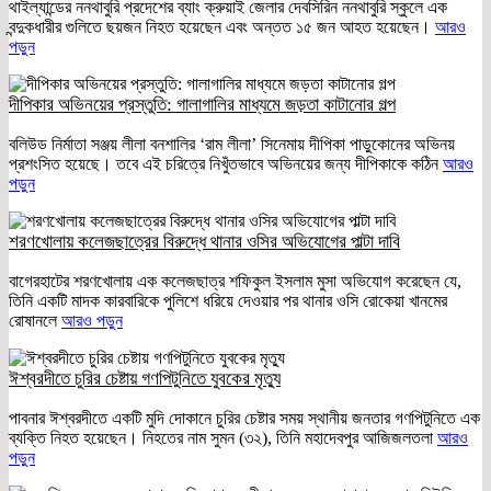
থাইল্যান্ডের ননথাবুরি প্রদেশের ব্যাং ক্রুয়াই জেলার দেবসিরিন ননথাবুরি স্কুলে এক
বন্দুকধারীর গুলিতে ছয়জন নিহত হয়েছেন এবং অন্তত ১৫ জন আহত হয়েছেন।
আরও
পড়ুন
দীপিকার অভিনয়ের প্রস্তুতি: গালাগালির মাধ্যমে জড়তা কাটানোর গল্প
বলিউড নির্মাতা সঞ্জয় লীলা বনশালির ‘রাম লীলা’ সিনেমায় দীপিকা পাড়ুকোনের অভিনয়
প্রশংসিত হয়েছে। তবে এই চরিত্রে নিখুঁতভাবে অভিনয়ের জন্য দীপিকাকে কঠিন
আরও
পড়ুন
শরণখোলায় কলেজছাত্রের বিরুদ্ধে থানার ওসির অভিযোগের পাল্টা দাবি
বাগেরহাটের শরণখোলায় এক কলেজছাত্র শফিকুল ইসলাম মুসা অভিযোগ করেছেন যে,
তিনি একটি মাদক কারবারিকে পুলিশে ধরিয়ে দেওয়ার পর থানার ওসি রোকেয়া খানমের
রোষানলে
আরও পড়ুন
ঈশ্বরদীতে চুরির চেষ্টায় গণপিটুনিতে যুবকের মৃত্যু
পাবনার ঈশ্বরদীতে একটি মুদি দোকানে চুরির চেষ্টার সময় স্থানীয় জনতার গণপিটুনিতে এক
ব্যক্তি নিহত হয়েছেন। নিহতের নাম সুমন (৩২), তিনি মহাদেবপুর আজিজলতলা
আরও
পড়ুন