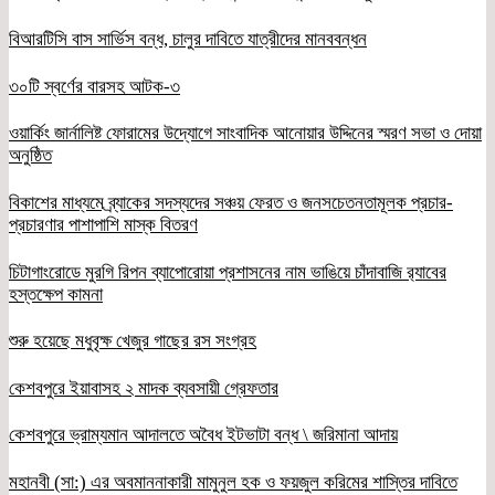
বিআরটিসি বাস সার্ভিস বন্ধ, চালুর দাবিতে যাত্রীদের মানববন্ধন
৩০টি স্বর্ণের বারসহ আটক-৩
ওয়ার্কিং জার্নালিষ্ট ফোরামের উদ্যোগে সাংবাদিক আনোয়ার উদ্দিনের স্মরণ সভা ও দোয়া
অনুষ্ঠিত
বিকাশের মাধ্যমে ব্র্যাকের সদস্যদের সঞ্চয় ফেরত ও জনসচেতনতামূলক প্রচার-
প্রচারণার পাশাপাশি মাস্ক বিতরণ
চিটাগাংরোডে মুরগি রিপন ব্যাপোরোয়া প্রশাসনের নাম ভাঙিয়ে চাঁদাবাজি র‌্যাবের
হস্তক্ষেপ কামনা
শুরু হয়েছে মধুবৃক্ষ খেজুর গাছের রস সংগ্রহ
কেশবপুরে ইয়াবাসহ ২ মাদক ব্যবসায়ী গ্রেফতার
কেশবপুরে ভ্রাম্যমান আদালতে অবৈধ ইটভাটা বন্ধ \ জরিমানা আদায়
মহানবী (সা:) এর অবমাননাকারী মামুনুল হক ও ফয়জুল করিমের শাস্তির দাবিতে