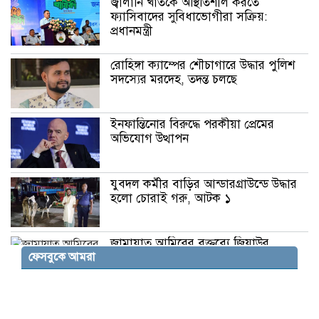
জ্বালানি খাতকে অস্থিতিশীল করতে
ফ্যাসিবাদের সুবিধাভোগীরা সক্রিয়:
প্রধানমন্ত্রী
রোহিঙ্গা ক্যাম্পের শৌচাগারে উদ্ধার পুলিশ
সদস্যের মরদেহ, তদন্ত চলছে
ইনফান্তিনোর বিরুদ্ধে পরকীয়া প্রেমের
অভিযোগ উত্থাপন
যুবদল কর্মীর বাড়ির আন্ডারগ্রাউন্ডে উদ্ধার
হলো চোরাই গরু, আটক ১
জামায়াত আমিরের বক্তব্যে জিয়াউর
ফেসবুকে আমরা
রহমানের ভূমিকা নিয়ে বিতর্ক
আলিয়া মাদ্রাসা এলাকায় সংঘর্ষের আশঙ্কায়